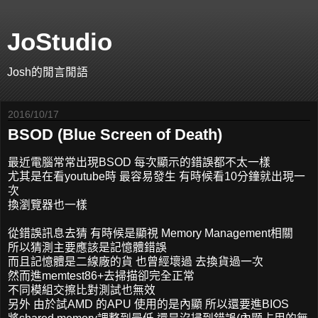
JoStudio
Josh的閒言閒語
2016/10/17
BSOD (Blue Screen of Death)
最近電腦常常出現BSOD 每次顯示的錯誤都不太一樣
尤其是在看youtube時 最容易發生 有時候看10分鐘就出現一
次
換瀏覽器也一樣
從錯誤訊息去猜 有時候是顯視 Memory Management相關
所以猜測主要應該是記憶體錯誤
而且記憶體是二線廠的貨 也曾經壞過 去換貨過一次
然而進memtest86+去掃描卻完全正常
不同模組交擦比對測試也無效
另外 由於試AMD 的APU 使用的是內顯 所以還要進BIOS