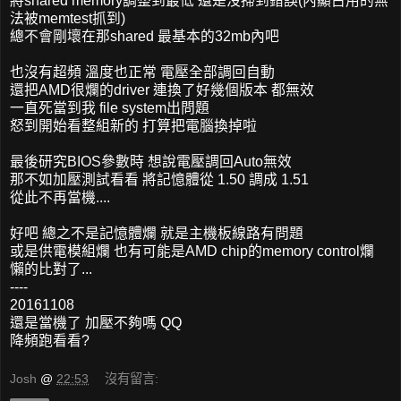
將shared memory調整到最低 還是沒掃到錯誤(內顯占用的無
法被memtest抓到)
總不會剛壞在那shared 最基本的32mb內吧
也沒有超頻 溫度也正常 電壓全部調回自動
還把AMD很爛的driver 連換了好幾個版本 都無效
一直死當到我 file system出問題
怒到開始看整組新的 打算把電腦換掉啦
最後研究BIOS參數時 想說電壓調回Auto無效
那不如加壓測試看看 將記憶體從 1.50 調成 1.51
從此不再當機....
好吧 總之不是記憶體爛 就是主機板線路有問題
或是供電模組爛 也有可能是AMD chip的memory control爛
懶的比對了...
----
20161108
還是當機了 加壓不夠嗎 QQ
降頻跑看看?
Josh
@
22:53
沒有留言: