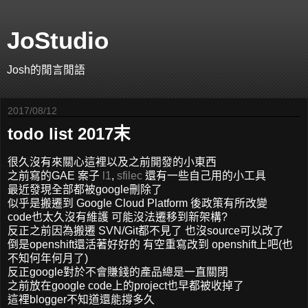
JoStudio
Josh的閒言閒語
2017/08/12
todo list 2017末
很久沒有來關心這裡以及之前開發的小東西
之前寫的GAE 案子
l1
,
sfilec
還有一些自己用的小工具
最近發現全部都被google刪除了
似乎是搬遷到 Google Cloud Platform 後政策有所改變
code也太久沒有維護 可能沒法遷移到新架構?
反正之前因為搬遷 SVN/Git都不見了 也沒source可以改了
倒是openshift還活著好好的 有空重寫改到 openshift上吧(也
不知何年何月了)
反正google對於不會賺錢的產品總是一直關閉
之前放在google code上的project也早都被收掉了
這裡blogger不知道還能撐多久