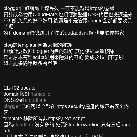
blogger自訂網域上線許久 一直不能新增https的憑證
預計改為使用CloudFlare 也順便將整個DNS代管也搬遷過來
不知道免費的好不好用 後續是不是會跟google全部都要收費
了呢
還有domain也快到期了 由於godaddy漲價 也要順便搬家
blog的template 因為太懶的維護
也預計要改回blogger內建的就好 其他模組盡量移除
只是原本有些script是用來隱藏內容的 變成永遠開不了啦
總之能多簡單就多簡單吧
11月02 update
domain搬到
namesilo
DNS搬到
cloudflare
blogger
已經可以全部在 https security通道內顯示為安全內
容
template 移除所有非https的 ext. script
因為
cloudflare
沒有多的 免費的url forwarding 只有三組page
rule
因此原本 首頁的轉址 直接改用
tumblr
自訂網域