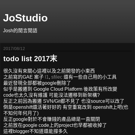
JoStudio
Josh的閒言閒語
2017/08/12
todo list 2017末
很久沒有來關心這裡以及之前開發的小東西
之前寫的GAE 案子
l1
,
sfilec
還有一些自己用的小工具
最近發現全部都被google刪除了
似乎是搬遷到 Google Cloud Platform 後政策有所改變
code也太久沒有維護 可能沒法遷移到新架構?
反正之前因為搬遷 SVN/Git都不見了 也沒source可以改了
倒是openshift還活著好好的 有空重寫改到 openshift上吧(也
不知何年何月了)
反正google對於不會賺錢的產品總是一直關閉
之前放在google code上的project也早都被收掉了
這裡blogger不知道還能撐多久