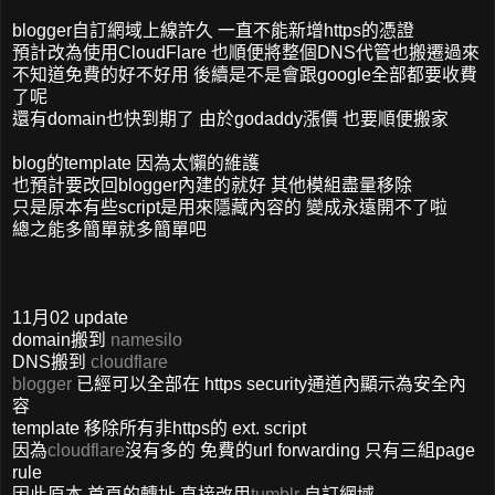
blogger自訂網域上線許久 一直不能新增https的憑證
預計改為使用CloudFlare 也順便將整個DNS代管也搬遷過來
不知道免費的好不好用 後續是不是會跟google全部都要收費
了呢
還有domain也快到期了 由於godaddy漲價 也要順便搬家
blog的template 因為太懶的維護
也預計要改回blogger內建的就好 其他模組盡量移除
只是原本有些script是用來隱藏內容的 變成永遠開不了啦
總之能多簡單就多簡單吧
11月02 update
domain搬到
namesilo
DNS搬到
cloudflare
blogger
已經可以全部在 https security通道內顯示為安全內
容
template 移除所有非https的 ext. script
因為
cloudflare
沒有多的 免費的url forwarding 只有三組page
rule
因此原本 首頁的轉址 直接改用
tumblr
自訂網域