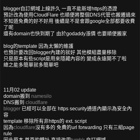
blogger自訂網域上線許久 一直不能新增https的憑證
預計改為使用CloudFlare 也順便將整個DNS代管也搬遷過來
不知道免費的好不好用 後續是不是會跟google全部都要收費
了呢
還有domain也快到期了 由於godaddy漲價 也要順便搬家
blog的template 因為太懶的維護
也預計要改回blogger內建的就好 其他模組盡量移除
只是原本有些script是用來隱藏內容的 變成永遠開不了啦
總之能多簡單就多簡單吧
11月02 update
domain搬到
namesilo
DNS搬到
cloudflare
blogger
已經可以全部在 https security通道內顯示為安全內
容
template 移除所有非https的 ext. script
因為
cloudflare
沒有多的 免費的url forwarding 只有三組page
rule
因此原本 首頁的轉址 直接改用
tumblr
自訂網域