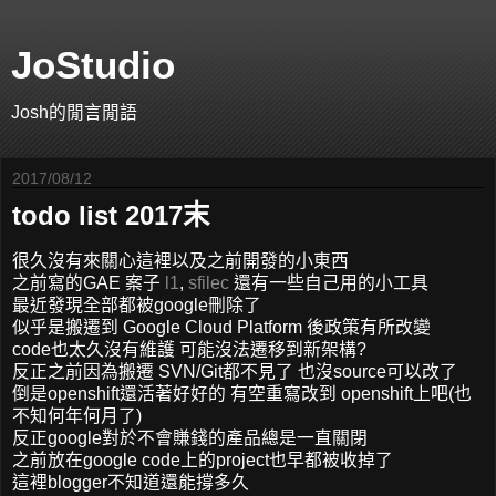
JoStudio
Josh的閒言閒語
2017/08/12
todo list 2017末
很久沒有來關心這裡以及之前開發的小東西
之前寫的GAE 案子
l1
,
sfilec
還有一些自己用的小工具
最近發現全部都被google刪除了
似乎是搬遷到 Google Cloud Platform 後政策有所改變
code也太久沒有維護 可能沒法遷移到新架構?
反正之前因為搬遷 SVN/Git都不見了 也沒source可以改了
倒是openshift還活著好好的 有空重寫改到 openshift上吧(也
不知何年何月了)
反正google對於不會賺錢的產品總是一直關閉
之前放在google code上的project也早都被收掉了
這裡blogger不知道還能撐多久