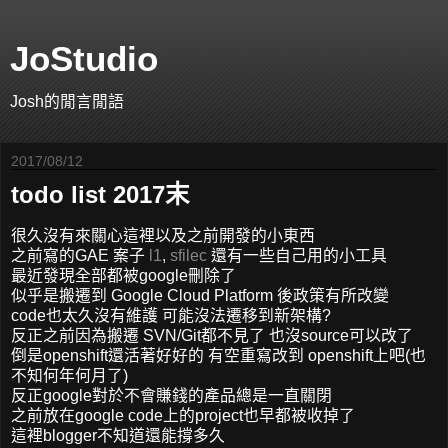
JoStudio
Josh的閒言閒語
2017/08/12
todo list 2017末
很久沒有來關心這裡以及之前開發的小東西
之前寫的GAE 案子
l1
,
sfilec
還有一些自己用的小工具
最近發現全部都被google刪除了
似乎是搬遷到 Google Cloud Platform 後政策有所改變
code也太久沒有維護 可能沒法遷移到新架構?
反正之前因為搬遷 SVN/Git都不見了 也沒source可以改了
倒是openshift還活著好好的 有空重寫改到 openshift上吧(也
不知何年何月了)
反正google對於不會賺錢的產品總是一直關閉
之前放在google code上的project也早都被收掉了
這裡blogger不知道還能撐多久