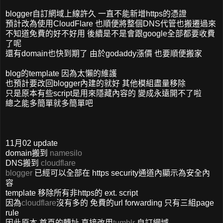
blogger自訂網域上線許久 一直不能新增https的憑證
預計改為使用CloudFlare 也順便將整個DNS代管也搬遷過來
不知道免費的好不好用 後續是不是會跟google全部都要收費
了呢
還有domain也快到期了 由於godaddy漲價 也要順便搬家
blog的template 因為太懶的維護
也預計要改回blogger內建的就好 其他模組盡量移除
只是原本有些script是用來隱藏內容的 變成永遠開不了啦
總之能多簡單就多簡單吧
11月02 update
domain搬到
namesilo
DNS搬到
cloudflare
blogger
已經可以全部在 https security通道內顯示為安全內
容
template 移除所有非https的 ext. script
因為
cloudflare
沒有多的 免費的url forwarding 只有三組page
rule
因此原本 首頁的轉址 直接改用
tumblr
自訂網域