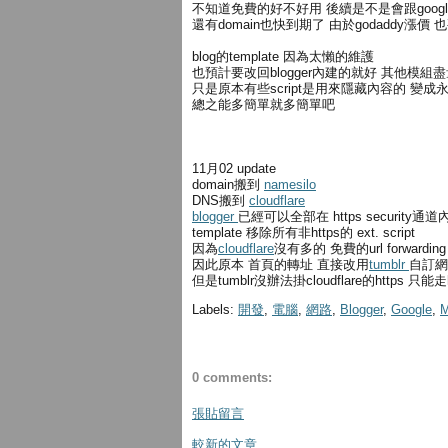
不知道免費的好不好用 後續是不是會跟goog
還有domain也快到期了 由於godaddy漲價
blog的template 因為太懶的維護
也預計要改回blogger內建的就好 其他模組
只是原本有些script是用來隱藏內容的 變成
總之能多簡單就多簡單吧
11月02 update
domain搬到
namesilo
DNS搬到
cloudflare
blogger
已經可以全部在 https security
template 移除所有非https的 ext. script
因為
cloudflare
沒有多的 免費的url forwarding
因此原本 首頁的轉址 直接改用
tumblr
自訂網
但是tumblr沒辦法掛cloudflare的https 只能走h
Labels:
開發
,
電腦
,
網路
,
Blogger
,
Google
,
M
0 comments:
張貼留言
較新的文章