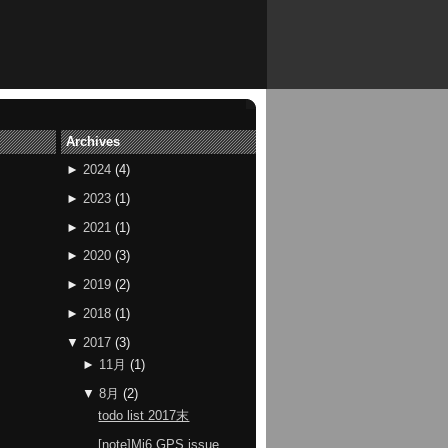
Archives
►
2024
(
4
)
►
2023
(
1
)
►
2021
(
1
)
►
2020
(
3
)
►
2019
(
2
)
►
2018
(
1
)
▼
2017
(
3
)
►
11月
(
1
)
▼
8月
(
2
)
todo list 2017末
[note]Mi6 GPS issue