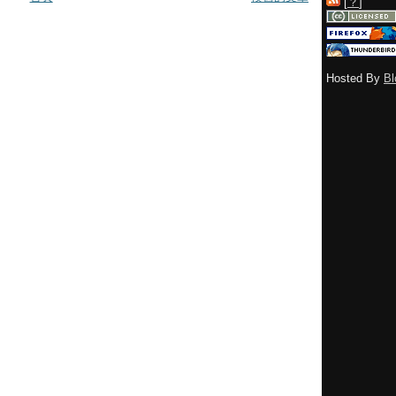
[
？
]
Hosted By
Bl