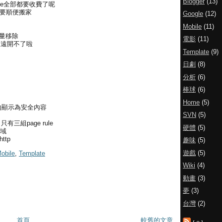
Blogger
(13)
le全部都要收費了呢
 也要順便搬家
Google
(12)
Mobile
(11)
盡量移除
電影
(11)
永遠開不了啦
Template
(9)
日劇
(8)
分析
(6)
棒球
(6)
Home
(5)
通道內顯示為安全內容
SVN
(5)
 只有三組page rule
硬體
(5)
域
ttp
趣味
(5)
遊戲
(5)
obile
,
Template
Wiki
(4)
動畫
(3)
夢
(3)
台灣
(2)
首頁
較舊的文章