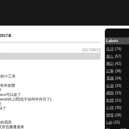
t 2017末
Labels
生活
(74)
2017/08/12
個人
(57)
雜記
(42)
記事
(38)
用的小工具
電腦
(34)
後政策有所改變
出遊
(33)
?
網路
(33)
urce可以改了
enshift上吧(也不知何年何月了)
軟體
(31)
閉
心得
(30)
收掉了
開發
(28)
Lab
(15)
ps的憑證
NS代管也搬遷過來