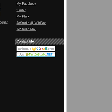
My Facebook
tumblr
My Plurk
ogger
JoStudio @ WikiDot
JoStudio Mail
Contact Me