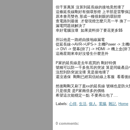
但千算萬算 沒算到延長線的接地竟然壞了
這條延長線剛好有個環形燈 上半部是雷擊保
原本會亮雙色 形成一種很刺眼的環狀燈
查電路到最後 才發現燈怎麼只亮一半 換了
漏電問題就解決了
幸好電腦沒壞 如果資料掛了要花更多$$
所以他是一路經由接地線漏電
從延長線->AVR->UPS-> 主機Power -> 主
-> DVI -> 螢幕(掛了) -> HDMI -> 機上盒(掛
這兩星期來幸好沒發生什麼意外
P家的延長線是去年底買的 剛好特價
號稱可以防一千多焦耳的突波 算是同級產品
沒想到防突波沒壞 竟是接地壞了
還沒過保 剛剛已經寫信給線上客服 看看後
然後剛剛又刷了蓋xx的延長線 號稱也是防
只是很貴 是P家兩倍多的價格
希望這次能穩定一點 不要再出包了....
Labels:
心得
,
生活
,
個人
,
電腦
,
雜記
,
Home
0 comments: