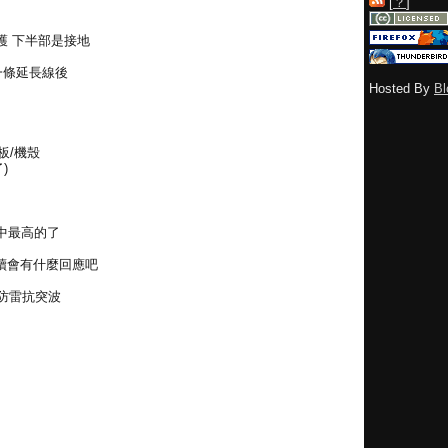
[
？
]
護 下半部是接地
一條延長線後
Hosted By
Bl
機板/機殼
了)
中最高的了
續會有什麼回應吧
火防雷抗突波