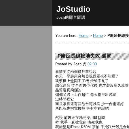
JoStudio
Josh的閒言閒語
You are here:
Home
>
Home
>
P廠延長線接
P廠延長線接地失效 漏電
Posted by Josh
@
02:30
事情要從兩個禮拜前說起
有天一早起床突然發現我電視不能看了
凱擘機上盒開不了機 燈號不見了
想說這台 從全面數位化後 也才裝沒多久就壞
品質還真夠爛的
偏偏又遇上工作超忙 每天都早出晚歸
沒時間裡它
而且家裡還有其他台可以看 少一台也還好
所以就先把電拔掉 等有空在說吧
然後 前幾天在洗完澡用鍵盤時
幹 我手一直被電到 痛死我也
我鍵盤是iRock K60M 茶軸 手托跟外殼是金