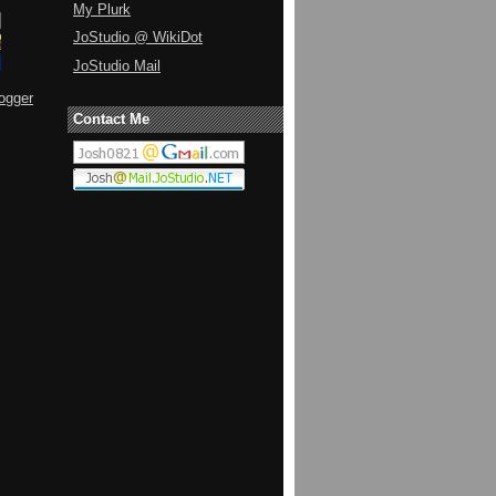
My Plurk
JoStudio @ WikiDot
JoStudio Mail
ogger
Contact Me