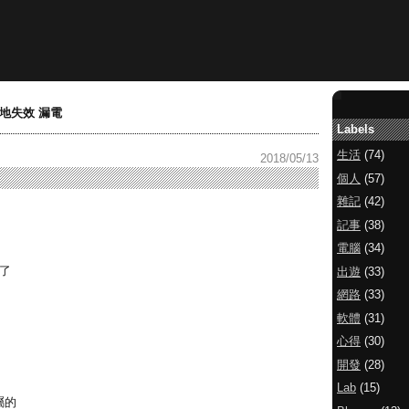
地失效 漏電
Labels
生活
(74)
2018/05/13
個人
(57)
雜記
(42)
記事
(38)
電腦
(34)
了
出遊
(33)
網路
(33)
軟體
(31)
心得
(30)
開發
(28)
Lab
(15)
屬的