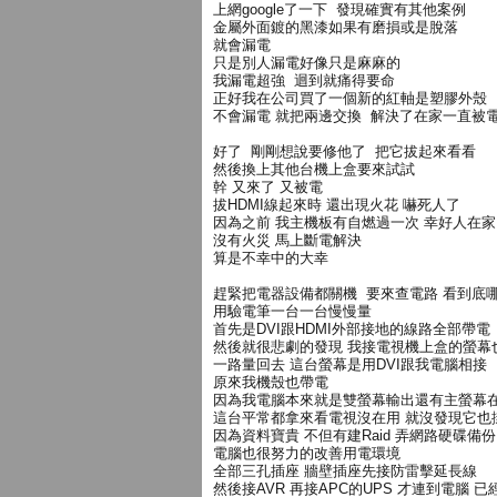
上網google了一下 發現確實有其他案例
金屬外面鍍的黑漆如果有磨損或是脫落
就會漏電
只是別人漏電好像只是麻麻的
我漏電超強 迴到就痛得要命
正好我在公司買了一個新的紅軸是塑膠外殼
不會漏電 就把兩邊交換 解決了在家一直被
好了 剛剛想說要修他了 把它拔起來看看
然後換上其他台機上盒要來試試
幹 又來了 又被電
拔HDMI線起來時 還出現火花 嚇死人了
因為之前 我主機板有自燃過一次 幸好人在家
沒有火災 馬上斷電解決
算是不幸中的大幸
趕緊把電器設備都關機 要來查電路 看到底
用驗電筆一台一台慢慢量
首先是DVI跟HDMI外部接地的線路全部帶電
然後就很悲劇的發現 我接電視機上盒的螢幕
一路量回去 這台螢幕是用DVI跟我電腦相接
原來我機殼也帶電
因為我電腦本來就是雙螢幕輸出還有主螢幕
這台平常都拿來看電視沒在用 就沒發現它也
因為資料寶貴 不但有建Raid 弄網路硬碟備份
電腦也很努力的改善用電環境
全部三孔插座 牆壁插座先接防雷擊延長線
然後接AVR 再接APC的UPS 才連到電腦 