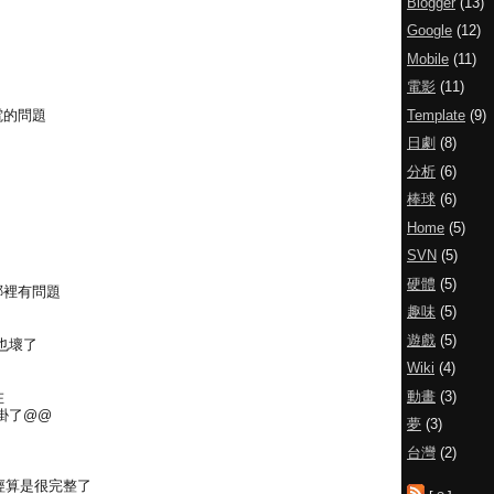
Blogger
(13)
Google
(12)
Mobile
(11)
電影
(11)
Template
(9)
電的問題
日劇
(8)
分析
(6)
棒球
(6)
Home
(5)
SVN
(5)
硬體
(5)
哪裡有問題
趣味
(5)
遊戲
(5)
也壞了
Wiki
(4)
動畫
(3)
在
掛了@@
夢
(3)
台灣
(2)
已經算是很完整了