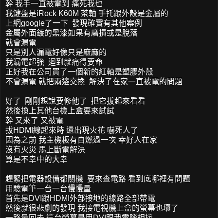
幹 我手一直被電到 痛死我也
我鍵盤是iRock K60M 茶軸 手托跟外殼是金屬的
上網google了一下 發現確實有其他案例
金屬外面鍍的黑漆如果有磨損或是脫落
就會漏電
只是別人漏電好像只是麻麻的
我漏電超強 迴到就痛得要命
正好我在公司買了一個新的紅軸是塑膠外殼
不會漏電 就把兩邊交換 解決了在家一直被電的問題
好了 剛剛想說要修他了 把它拔起來看看
然後換上其他台機上盒要來試試
幹 又來了 又被電
拔HDMI線起來時 還出現火花 嚇死人了
因為之前 我主機板有自燃過一次 幸好人在家
沒有火災 馬上斷電解決
算是不幸中的大幸
趕緊把電器設備都關機 要來查電路 看到底哪裡有問題
用驗電筆一台一台慢慢量
首先是DVI跟HDMI外部接地的線路全部帶電
然後就很悲劇的發現 我接電視機上盒的螢幕也壞了
一路量回去 這台螢幕是用DVI跟我電腦相接