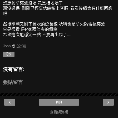
沒想到防突波沒壞 竟是接地壞了
還沒過保 剛剛已經寫信給線上客服 看看後續會有什麼回應
吧
然後剛剛又刷了蓋xx的延長線 號稱也是防火防雷抗突波
只是很貴 是P家兩倍多的價格
希望這次能穩定一點 不要再出包了....
Josh
@
02:30
分享
沒有留言:
張貼留言
‹
›
首頁
查看網路版