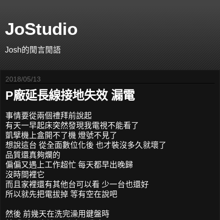
JoStudio
Josh的閒言閒語
2018/05/13
P廠延長線接地失效 漏電
事情要從兩個禮拜前說起
有天一早起床突然發現我電視不能看了
凱擘機上盒開不了機 燈號不見了
想說這台 從全面數位化後 也才裝沒多久就壞了
品質還真夠爛的
偏偏又遇上工作超忙 每天都早出晚歸
沒時間裡它
而且家裡還有其他台可以看 少一台也還好
所以就先把電拔掉 等有空在說吧
然後 前幾天在洗完澡用鍵盤時