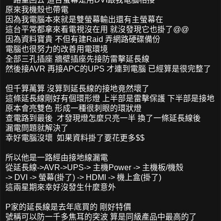
原來我機殼也帶電
因為我電腦本來就是雙螢幕輸出還有主螢幕在
這台平常都拿來看電視沒在用 就沒發現它也掛了@@
因為資料寶貴 不但有建Raid 弄網路硬碟備份
電腦也很努力的改善用電環境
全部三孔插座 牆壁插座先接防雷擊延長線
然後接AVR 再接APC的UPS 才連到電腦 已經算是很完整了
但千算萬算 沒算到延長線的接地竟然壞了
這條延長線剛好有個環形燈 上半部是雷擊保護 下半部是接地
原本會亮雙色 形成一種很刺眼的環狀燈
查電路到最後 才發現燈怎麼只亮一半 換了一條延長線後
漏電問題就解決了
幸好電腦沒壞 如果資料掛了要花更多$$
所以他是一路經由接地線漏電
從延長線->AVR->UPS-> 主機Power -> 主機板/機殼
-> DVI -> 螢幕(掛了) -> HDMI -> 機上盒(掛了)
這兩星期來幸好沒發生什麼意外
P家的延長線是去年底買的 剛好特價
號稱可以防一千多焦耳的突波 算是同級產品中最高的了