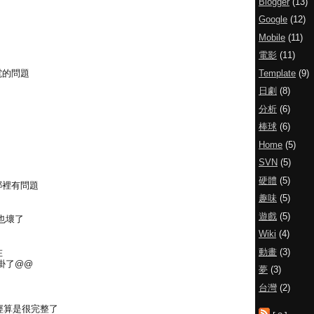
Blogger
(13)
Google
(12)
Mobile
(11)
電影
(11)
Template
(9)
電的問題
日劇
(8)
分析
(6)
棒球
(6)
Home
(5)
SVN
(5)
硬體
(5)
哪裡有問題
趣味
(5)
遊戲
(5)
也壞了
Wiki
(4)
動畫
(3)
在
掛了@@
夢
(3)
台灣
(2)
已經算是很完整了