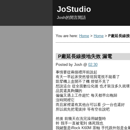
JoStudio
Josh的閒言閒語
You are here:
Home
>
Home
>
P廠延長線接
P廠延長線接地失效 漏電
Posted by Josh
@
02:30
事情要從兩個禮拜前說起
有天一早起床突然發現我電視不能看了
凱擘機上盒開不了機 燈號不見了
想說這台 從全面數位化後 也才裝沒多久就壞
品質還真夠爛的
偏偏又遇上工作超忙 每天都早出晚歸
沒時間裡它
而且家裡還有其他台可以看 少一台也還好
所以就先把電拔掉 等有空在說吧
然後 前幾天在洗完澡用鍵盤時
幹 我手一直被電到 痛死我也
我鍵盤是iRock K60M 茶軸 手托跟外殼是金