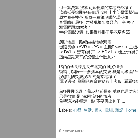
但千算萬算 沒算到延長線的接地竟然壞了
這條延長線剛好有個環形燈 上半部是雷擊保
原本會亮雙色 形成一種很刺眼的環狀燈
查電路到最後 才發現燈怎麼只亮一半 換了
漏電問題就解決了
幸好電腦沒壞 如果資料掛了要花更多$$
所以他是一路經由接地線漏電
從延長線->AVR->UPS-> 主機Power -> 主
-> DVI -> 螢幕(掛了) -> HDMI -> 機上盒(掛
這兩星期來幸好沒發生什麼意外
P家的延長線是去年底買的 剛好特價
號稱可以防一千多焦耳的突波 算是同級產品
沒想到防突波沒壞 竟是接地壞了
還沒過保 剛剛已經寫信給線上客服 看看後
然後剛剛又刷了蓋xx的延長線 號稱也是防
只是很貴 是P家兩倍多的價格
希望這次能穩定一點 不要再出包了....
Labels:
心得
,
生活
,
個人
,
電腦
,
雜記
,
Home
0 comments: