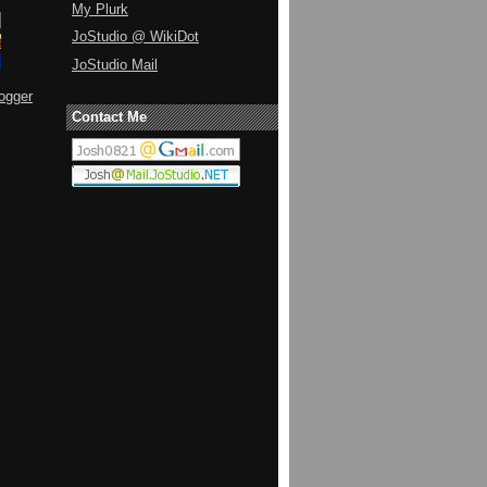
My Plurk
JoStudio @ WikiDot
JoStudio Mail
ogger
Contact Me