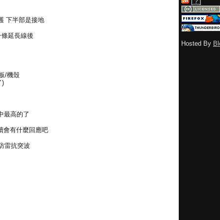
[
？
]
護 下半部是接地
一條延長線後
Hosted By
Bl
機板/機殼
了)
中最高的了
續會有什麼回應吧
火防雷抗突波