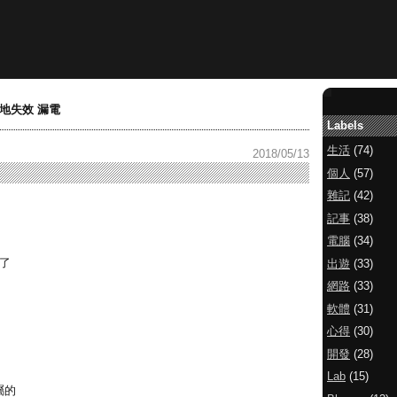
地失效 漏電
Labels
生活
(74)
2018/05/13
個人
(57)
雜記
(42)
記事
(38)
電腦
(34)
了
出遊
(33)
網路
(33)
軟體
(31)
心得
(30)
開發
(28)
Lab
(15)
屬的