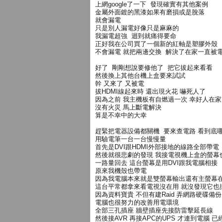
上網google了一下 發現確實有其他案例
金屬外面鍍的黑漆如果有磨損或是脫落
就會漏電
只是別人漏電好像只是麻麻的
我漏電超強 迴到就痛得要命
正好我在公司買了一個新的紅軸是塑膠外殼
不會漏電 就把兩邊交換 解決了在家一直被
好了 剛剛想說要修他了 把它拔起來看看
然後換上其他台機上盒要來試試
幹 又來了 又被電
拔HDMI線起來時 還出現火花 嚇死人了
因為之前 我主機板有自燃過一次 幸好人在家
沒有火災 馬上斷電解決
算是不幸中的大幸
趕緊把電器設備都關機 要來查電路 看到底
用驗電筆一台一台慢慢量
首先是DVI跟HDMI外部接地的線路全部帶電
然後就很悲劇的發現 我接電視機上盒的螢幕
一路量回去 這台螢幕是用DVI跟我電腦相接
原來我機殼也帶電
因為我電腦本來就是雙螢幕輸出還有主螢幕
這台平常都拿來看電視沒在用 就沒發現它也
因為資料寶貴 不但有建Raid 弄網路硬碟備份
電腦也很努力的改善用電環境
全部三孔插座 牆壁插座先接防雷擊延長線
然後接AVR 再接APC的UPS 才連到電腦 