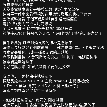
原來我機殼也帶電
因為我電腦本來就是雙螢幕輸出還有主螢幕在
這台平常都拿來看電視沒在用 就沒發現它也掛了@@
因為資料寶貴 不但有建Raid 弄網路硬碟備份
電腦也很努力的改善用電環境
全部三孔插座 牆壁插座先接防雷擊延長線
然後接AVR 再接APC的UPS 才連到電腦 已經算是很完整了
但千算萬算 沒算到延長線的接地竟然壞了
這條延長線剛好有個環形燈 上半部是雷擊保護 下半部是接地
原本會亮雙色 形成一種很刺眼的環狀燈
查電路到最後 才發現燈怎麼只亮一半 換了一條延長線後
漏電問題就解決了
幸好電腦沒壞 如果資料掛了要花更多$$
所以他是一路經由接地線漏電
從延長線->AVR->UPS-> 主機Power -> 主機板/機殼
-> DVI -> 螢幕(掛了) -> HDMI -> 機上盒(掛了)
這兩星期來幸好沒發生什麼意外
P家的延長線是去年底買的 剛好特價
號稱可以防一千多焦耳的突波 算是同級產品中最高的了