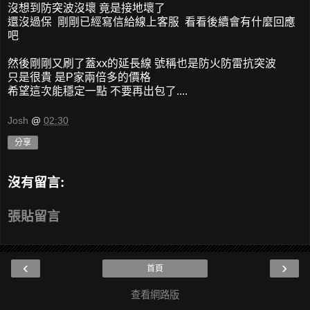
沒想到防突波沒壞 竟是接地壞了
還沒過保 剛剛已經寫信給線上客服 看看後續會有什麼回應
吧
然後剛剛又刷了蓋xx的延長線 號稱也是防火防雷抗突波
只是很貴 是P家兩倍多的價格
希望這次能穩定一點 不要再出包了....
Josh
@
02:30
分享
沒有留言:
張貼留言
‹
›
首頁
查看網路版