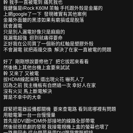
幹 我手一直被電到 痛死我也
我鍵盤是iRock K60M 茶軸 手托跟外殼是金屬的
上網google了一下 發現確實有其他案例
金屬外面鍍的黑漆如果有磨損或是脫落
就會漏電
只是別人漏電好像只是麻麻的
我漏電超強 迴到就痛得要命
正好我在公司買了一個新的紅軸是塑膠外殼
不會漏電 就把兩邊交換 解決了在家一直被電的問題
好了 剛剛想說要修他了 把它拔起來看看
然後換上其他台機上盒要來試試
幹 又來了 又被電
拔HDMI線起來時 還出現火花 嚇死人了
因為之前 我主機板有自燃過一次 幸好人在家
沒有火災 馬上斷電解決
算是不幸中的大幸
趕緊把電器設備都關機 要來查電路 看到底哪裡有問題
用驗電筆一台一台慢慢量
首先是DVI跟HDMI外部接地的線路全部帶電
然後就很悲劇的發現 我接電視機上盒的螢幕也壞了
一路量回去 這台螢幕是用DVI跟我電腦相接