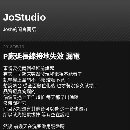
JoStudio
Josh的閒言閒語
2018/05/13
P廠延長線接地失效 漏電
事情要從兩個禮拜前說起
有天一早起床突然發現我電視不能看了
凱擘機上盒開不了機 燈號不見了
想說這台 從全面數位化後 也才裝沒多久就壞了
品質還真夠爛的
偏偏又遇上工作超忙 每天都早出晚歸
沒時間裡它
而且家裡還有其他台可以看 少一台也還好
所以就先把電拔掉 等有空在說吧
然後 前幾天在洗完澡用鍵盤時