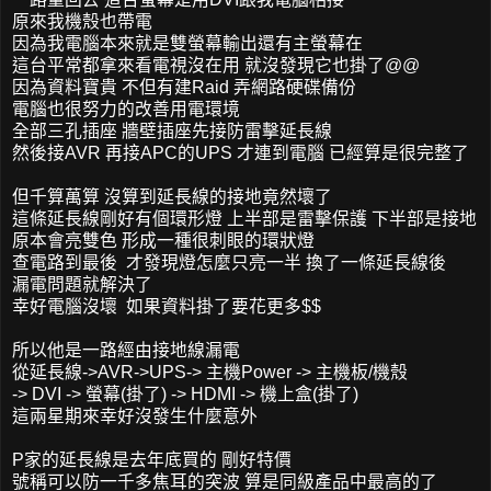
原來我機殼也帶電
因為我電腦本來就是雙螢幕輸出還有主螢幕在
這台平常都拿來看電視沒在用 就沒發現它也掛了@@
因為資料寶貴 不但有建Raid 弄網路硬碟備份
電腦也很努力的改善用電環境
全部三孔插座 牆壁插座先接防雷擊延長線
然後接AVR 再接APC的UPS 才連到電腦 已經算是很完整了
但千算萬算 沒算到延長線的接地竟然壞了
這條延長線剛好有個環形燈 上半部是雷擊保護 下半部是接地
原本會亮雙色 形成一種很刺眼的環狀燈
查電路到最後 才發現燈怎麼只亮一半 換了一條延長線後
漏電問題就解決了
幸好電腦沒壞 如果資料掛了要花更多$$
所以他是一路經由接地線漏電
從延長線->AVR->UPS-> 主機Power -> 主機板/機殼
-> DVI -> 螢幕(掛了) -> HDMI -> 機上盒(掛了)
這兩星期來幸好沒發生什麼意外
P家的延長線是去年底買的 剛好特價
號稱可以防一千多焦耳的突波 算是同級產品中最高的了