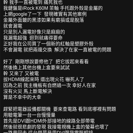
幹 我手一直被電到 痛死我也
我鍵盤是iRock K60M 茶軸 手托跟外殼是金屬的
上網google了一下 發現確實有其他案例
金屬外面鍍的黑漆如果有磨損或是脫落
就會漏電
只是別人漏電好像只是麻麻的
我漏電超強 迴到就痛得要命
正好我在公司買了一個新的紅軸是塑膠外殼
不會漏電 就把兩邊交換 解決了在家一直被電的問題
好了 剛剛想說要修他了 把它拔起來看看
然後換上其他台機上盒要來試試
幹 又來了 又被電
拔HDMI線起來時 還出現火花 嚇死人了
因為之前 我主機板有自燃過一次 幸好人在家
沒有火災 馬上斷電解決
算是不幸中的大幸
趕緊把電器設備都關機 要來查電路 看到底哪裡有問題
用驗電筆一台一台慢慢量
首先是DVI跟HDMI外部接地的線路全部帶電
然後就很悲劇的發現 我接電視機上盒的螢幕也壞了
一路量回去 這台螢幕是用DVI跟我電腦相接