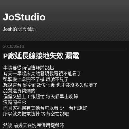
JoStudio
Josh的閒言閒語
2018/05/13
P廠延長線接地失效 漏電
事情要從兩個禮拜前說起
有天一早起床突然發現我電視不能看了
凱擘機上盒開不了機 燈號不見了
想說這台 從全面數位化後 也才裝沒多久就壞了
品質還真夠爛的
偏偏又遇上工作超忙 每天都早出晚歸
沒時間裡它
而且家裡還有其他台可以看 少一台也還好
所以就先把電拔掉 等有空在說吧
然後 前幾天在洗完澡用鍵盤時