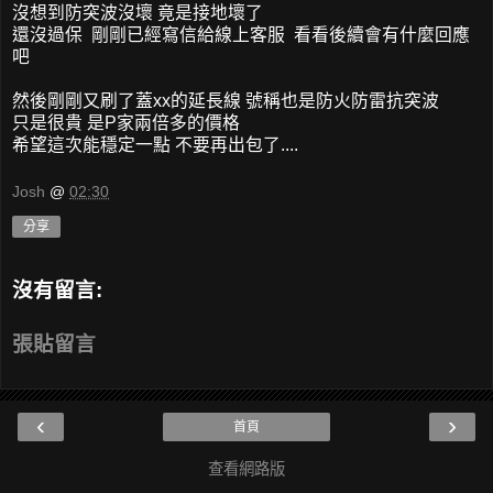
沒想到防突波沒壞 竟是接地壞了
還沒過保 剛剛已經寫信給線上客服 看看後續會有什麼回應
吧
然後剛剛又刷了蓋xx的延長線 號稱也是防火防雷抗突波
只是很貴 是P家兩倍多的價格
希望這次能穩定一點 不要再出包了....
Josh
@
02:30
分享
沒有留言:
張貼留言
‹
›
首頁
查看網路版