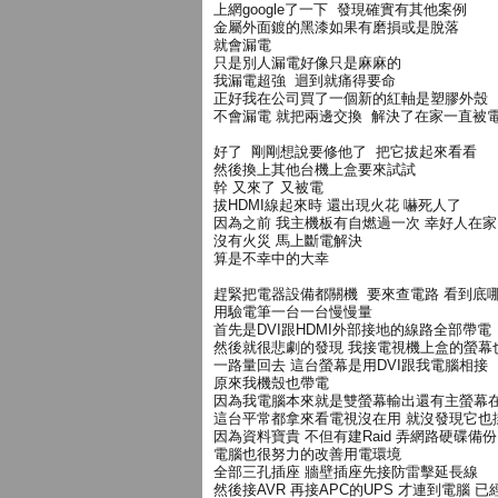
上網google了一下 發現確實有其他案例
金屬外面鍍的黑漆如果有磨損或是脫落
就會漏電
只是別人漏電好像只是麻麻的
我漏電超強 迴到就痛得要命
正好我在公司買了一個新的紅軸是塑膠外殼
不會漏電 就把兩邊交換 解決了在家一直被
好了 剛剛想說要修他了 把它拔起來看看
然後換上其他台機上盒要來試試
幹 又來了 又被電
拔HDMI線起來時 還出現火花 嚇死人了
因為之前 我主機板有自燃過一次 幸好人在家
沒有火災 馬上斷電解決
算是不幸中的大幸
趕緊把電器設備都關機 要來查電路 看到底
用驗電筆一台一台慢慢量
首先是DVI跟HDMI外部接地的線路全部帶電
然後就很悲劇的發現 我接電視機上盒的螢幕
一路量回去 這台螢幕是用DVI跟我電腦相接
原來我機殼也帶電
因為我電腦本來就是雙螢幕輸出還有主螢幕
這台平常都拿來看電視沒在用 就沒發現它也
因為資料寶貴 不但有建Raid 弄網路硬碟備份
電腦也很努力的改善用電環境
全部三孔插座 牆壁插座先接防雷擊延長線
然後接AVR 再接APC的UPS 才連到電腦 