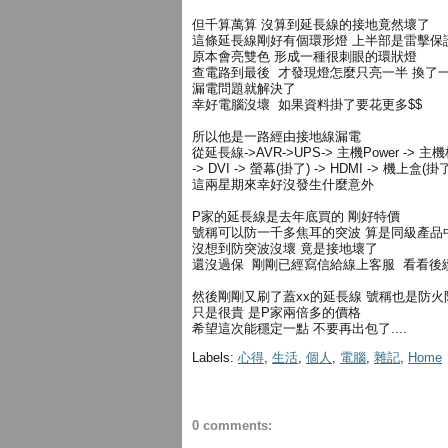
但千算萬算 沒算到延長線的接地竟然壞了
這條延長線剛好有個環形燈 上半部是雷擊保
原本會亮雙色 形成一種很刺眼的環狀燈
查電路到最後 才發現燈怎麼只亮一半 換了
漏電問題就解決了
幸好電腦沒壞 如果資料掛了要花更多$$
所以他是一路經由接地線漏電
從延長線->AVR->UPS-> 主機Power -> 主
-> DVI -> 螢幕(掛了) -> HDMI -> 機上盒(掛
這兩星期來幸好沒發生什麼意外
P家的延長線是去年底買的 剛好特價
號稱可以防一千多焦耳的突波 算是同級產品
沒想到防突波沒壞 竟是接地壞了
還沒過保 剛剛已經寫信給線上客服 看看後
然後剛剛又刷了蓋xx的延長線 號稱也是防
只是很貴 是P家兩倍多的價格
希望這次能穩定一點 不要再出包了....
Labels:
心得
,
生活
,
個人
,
電腦
,
雜記
,
Home
0 comments: