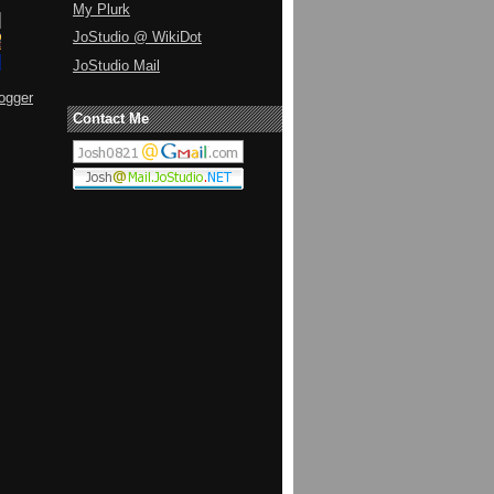
My Plurk
JoStudio @ WikiDot
JoStudio Mail
ogger
Contact Me