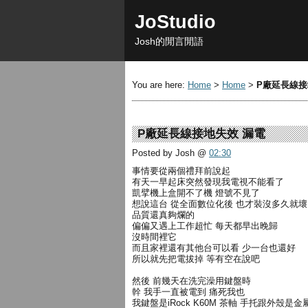
JoStudio
Josh的閒言閒語
You are here:
Home
>
Home
>
P廠延長線接
P廠延長線接地失效 漏電
Posted by Josh
@
02:30
事情要從兩個禮拜前說起
有天一早起床突然發現我電視不能看了
凱擘機上盒開不了機 燈號不見了
想說這台 從全面數位化後 也才裝沒多久就壞
品質還真夠爛的
偏偏又遇上工作超忙 每天都早出晚歸
沒時間裡它
而且家裡還有其他台可以看 少一台也還好
所以就先把電拔掉 等有空在說吧
然後 前幾天在洗完澡用鍵盤時
幹 我手一直被電到 痛死我也
我鍵盤是iRock K60M 茶軸 手托跟外殼是金