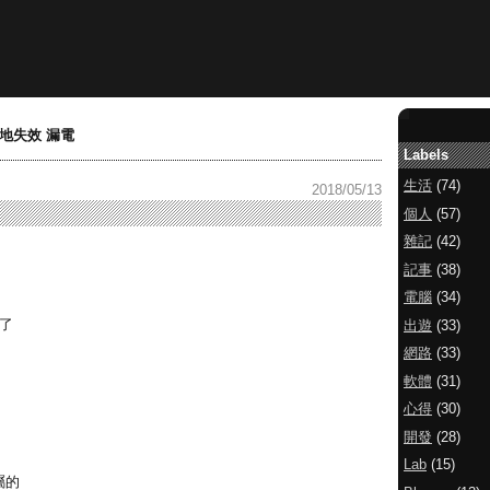
地失效 漏電
Labels
生活
(74)
2018/05/13
個人
(57)
雜記
(42)
記事
(38)
電腦
(34)
了
出遊
(33)
網路
(33)
軟體
(31)
心得
(30)
開發
(28)
Lab
(15)
屬的