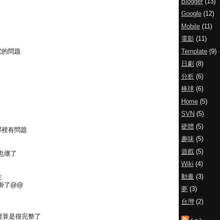
Blogger
(13)
Google
(12)
Mobile
(11)
電影
(11)
Template
(9)
電的問題
日劇
(8)
分析
(6)
棒球
(6)
Home
(5)
SVN
(5)
硬體
(5)
哪裡有問題
趣味
(5)
遊戲
(5)
也壞了
Wiki
(4)
動畫
(3)
在
掛了@@
夢
(3)
台灣
(2)
已經算是很完整了