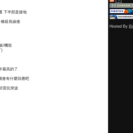
[
？
]
護 下半部是接地
一條延長線後
Hosted By
Bl
機板/機殼
了)
中最高的了
續會有什麼回應吧
火防雷抗突波