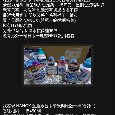
清潔力足夠 抗菌能力也足夠 一樣晾完一星期也沒啥味道
就算只有一次洗清 也還沒有遇過皮膚不適
最近快用完了 所以又將全系列補了一輪貨
買了日版的NANOX (藍瓶一般/紫瓶抗菌)
還有HYGIA抗菌
另外也有台版 冷水抗菌補充包
還有另外一罐日版一匙靈NEO 試用看看
我發現 NANOX 藍瓶跟台版奈米樂原版一樣(廢話...)
香味相同 一樣450ML