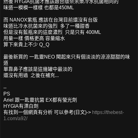
然後 HYGIA抗菌才應該跟台版奈米樂冷水抗菌相同的
味道一模模一樣樣 也都是450ML
而 NANOX紫瓶 應該在台灣目前還沒有台版
味道比冷水抗菌來的強烈 多了一種甜香
但是沒有藍瓶來的這麼濃烈 只是只有 400ML
用量一樣 價格更高 容量縮水
算下來貴上不少 Q_Q
最後新買的 一匙靈NEO 聞起來只有個淡淡的涼涼甜甜的味
道
單靠鼻子應該是這幾罐中最淡的
還沒有用過 之後在補充...
--
PS
Ariel 跟一匙靈抗菌 EX都有螢光劑
HYGIA有漂白劑
有找到一個網頁有分析 可以參考(日文)->
https://thebest-
1.com/a92/