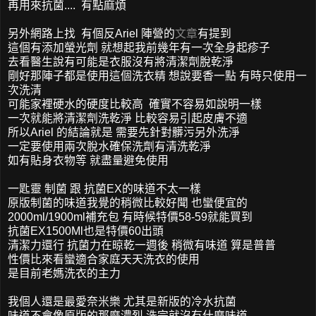
再用來抗菌.... 有點麻煩
另外網路上找 有個反Ariel 陣營的
文章
有提到
這個有添加螢光劑 就想起我前幾年有一次全身起疹子
去看醫生說有可能是衣服沒有將清潔劑脫乾淨
剛好那陣子都是使用這個洗衣精 想說要香一點 有時只使用一
次洗清
可能家裡硬水的硬度比較高 確實不容易如說明一樣
一次就能將清潔劑洗乾淨 比較容易引起皮膚不適
所以Ariel 的結論就是 需要先針對髒污另外洗淨
一定要使用兩次脫水確保洗劑有清洗乾淨
如有貼身衣物等 就盡量避免使用
一匙靈 制菌 跟 抗菌EX的味道不太一樣
原版制菌的味道我覺的稍微比較好聞 也蠻便宜的
2000ml/1900ml補充包 有時候特價58-59就能買到
抗菌EX1500Ml也是特價60出頭
清潔力還行 抗菌力在晾乾一週後 稍微有味道 算是普普
性價比來看蠻適合家庭天天洗衣的使用
是目前老媽洗衣的主力
我個人還是最愛奈米樂 尤其是新版的冷水抗菌
味道不會像原版的那麼濃烈 洗完就沒有什麼味道