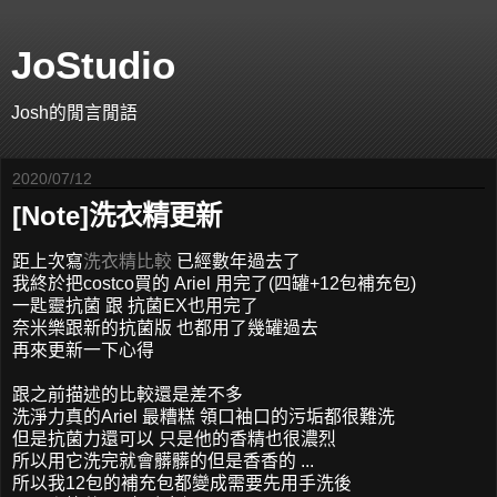
JoStudio
Josh的閒言閒語
2020/07/12
[Note]洗衣精更新
距上次寫
洗衣精比較
已經數年過去了
我終於把costco買的 Ariel 用完了(四罐+12包補充包)
一匙靈抗菌 跟 抗菌EX也用完了
奈米樂跟新的抗菌版 也都用了幾罐過去
再來更新一下心得
跟之前描述的比較還是差不多
洗淨力真的Ariel 最糟糕 領口袖口的污垢都很難洗
但是抗菌力還可以 只是他的香精也很濃烈
所以用它洗完就會髒髒的但是香香的 ...
所以我12包的補充包都變成需要先用手洗後