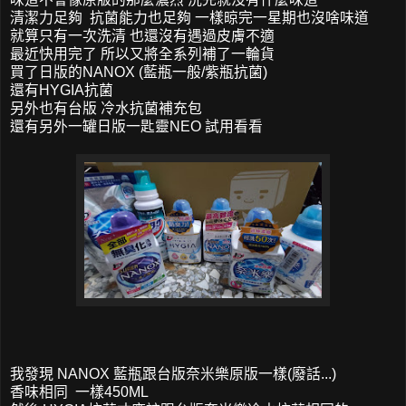
清潔力足夠 抗菌能力也足夠 一樣晾完一星期也沒啥味道
就算只有一次洗清 也還沒有遇過皮膚不適
最近快用完了 所以又將全系列補了一輪貨
買了日版的NANOX (藍瓶一般/紫瓶抗菌)
還有HYGIA抗菌
另外也有台版 冷水抗菌補充包
還有另外一罐日版一匙靈NEO 試用看看
我發現 NANOX 藍瓶跟台版奈米樂原版一樣(廢話...)
香味相同 一樣450ML