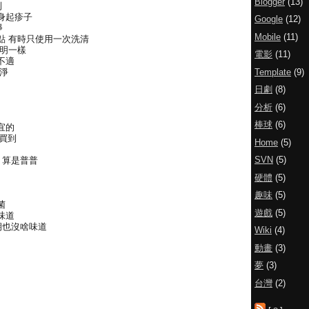
Blogger
(13)
到
身起疹子
Google
(12)
淨
Mobile
(11)
點 有時只使用一次洗清
明一樣
電影
(11)
不適
Template
(9)
洗淨
日劇
(8)
分析
(6)
棒球
(6)
宜的
能買到
Home
(5)
SVN
(5)
 算是普普
硬體
(5)
趣味
(5)
菌
遊戲
(5)
味道
期也沒啥味道
Wiki
(4)
動畫
(3)
夢
(3)
台灣
(2)