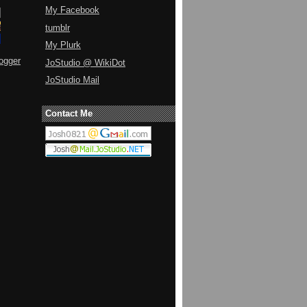
My Facebook
tumblr
My Plurk
ogger
JoStudio @ WikiDot
JoStudio Mail
Contact Me