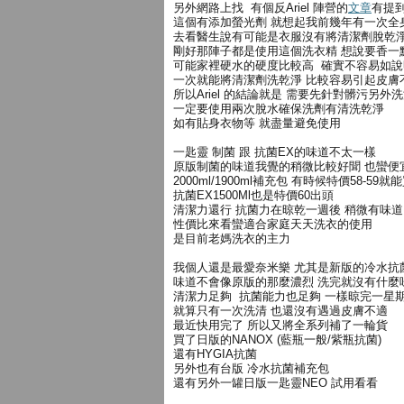
另外網路上找 有個反Ariel 陣營的
文章
有提
這個有添加螢光劑 就想起我前幾年有一次全
去看醫生說有可能是衣服沒有將清潔劑脫乾
剛好那陣子都是使用這個洗衣精 想說要香一
可能家裡硬水的硬度比較高 確實不容易如說
一次就能將清潔劑洗乾淨 比較容易引起皮膚
所以Ariel 的結論就是 需要先針對髒污另外
一定要使用兩次脫水確保洗劑有清洗乾淨
如有貼身衣物等 就盡量避免使用
一匙靈 制菌 跟 抗菌EX的味道不太一樣
原版制菌的味道我覺的稍微比較好聞 也蠻便
2000ml/1900ml補充包 有時候特價58-59就
抗菌EX1500Ml也是特價60出頭
清潔力還行 抗菌力在晾乾一週後 稍微有味道
性價比來看蠻適合家庭天天洗衣的使用
是目前老媽洗衣的主力
我個人還是最愛奈米樂 尤其是新版的冷水抗
味道不會像原版的那麼濃烈 洗完就沒有什麼
清潔力足夠 抗菌能力也足夠 一樣晾完一星
就算只有一次洗清 也還沒有遇過皮膚不適
最近快用完了 所以又將全系列補了一輪貨
買了日版的NANOX (藍瓶一般/紫瓶抗菌)
還有HYGIA抗菌
另外也有台版 冷水抗菌補充包
還有另外一罐日版一匙靈NEO 試用看看