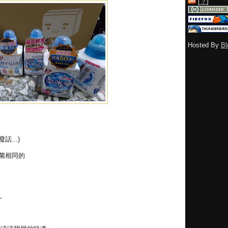
[
？
]
Hosted By
Bl
...)
抗菌相同的
L