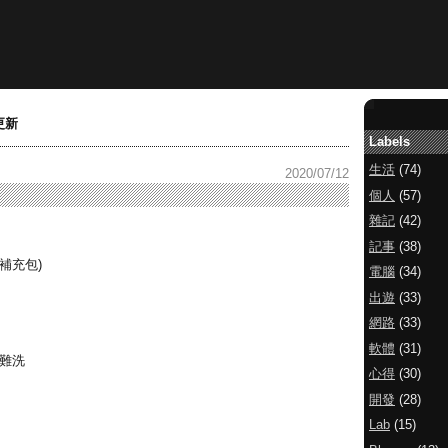
更新
Labels
生活
(74)
2020/07/12
個人
(57)
雜記
(42)
記事
(38)
包補充包)
電腦
(34)
出遊
(33)
網路
(33)
軟體
(31)
很難洗
心得
(30)
開發
(28)
Lab
(15)