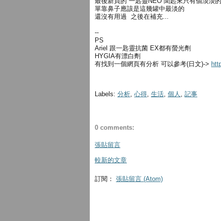
最後新買的 一匙靈NEO 聞起來只有個淡淡
單靠鼻子應該是這幾罐中最淡的
還沒有用過 之後在補充...
--
PS
Ariel 跟一匙靈抗菌 EX都有螢光劑
HYGIA有漂白劑
有找到一個網頁有分析 可以參考(日文)->
htt
Labels:
分析
,
心得
,
生活
,
個人
,
記事
0 comments:
張貼留言
較新的文章
訂閱：
張貼留言 (Atom)