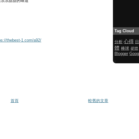
的涼涼甜甜的味道
Tag Cloud
ps://thebest-1.com/a92/
心得
分析
日
體
棒球
硬體
Blogger
Goog
首頁
較舊的文章