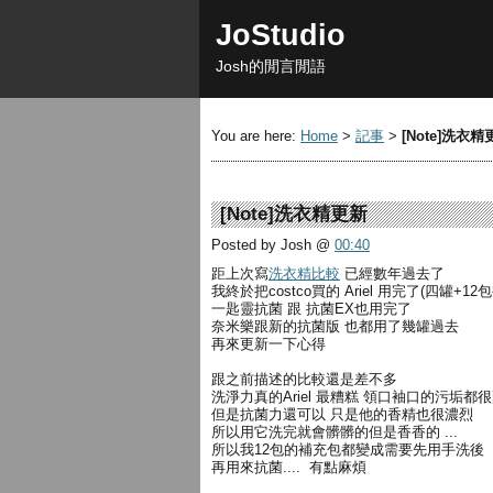
JoStudio
Josh的閒言閒語
You are here:
Home
>
記事
>
[Note]洗衣精
[Note]洗衣精更新
Posted by Josh
@
00:40
距上次寫
洗衣精比較
已經數年過去了
我終於把costco買的 Ariel 用完了(四罐+12
一匙靈抗菌 跟 抗菌EX也用完了
奈米樂跟新的抗菌版 也都用了幾罐過去
再來更新一下心得
跟之前描述的比較還是差不多
洗淨力真的Ariel 最糟糕 領口袖口的污垢都
但是抗菌力還可以 只是他的香精也很濃烈
所以用它洗完就會髒髒的但是香香的 ...
所以我12包的補充包都變成需要先用手洗後
再用來抗菌.... 有點麻煩