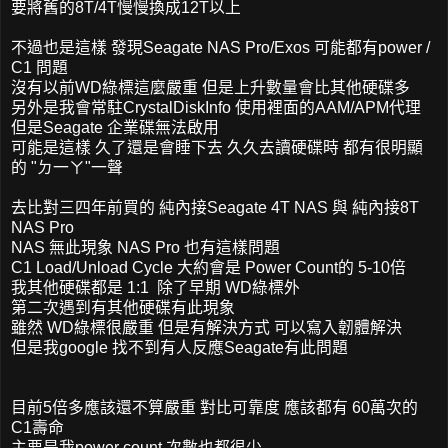
要將舊的8T/4T慢慢換成12T以上
不過也是這樣 發現Seagate NAS Pro/Exos 可能都有power /
C1 問題
沒有以前WD綠標這麼嚴重 但是上升數量會比其他硬碟多
另外是我會常駐CrystalDiskInfo 使用裡面的AAM/APM代理
但是Seagate 企業碟無法啟用
可能是這樣 久了還是會睡下去 久久去讀硬碟時 都有很明顯
的 "ㄉ一ㄚ"一聲
去比對三四年前買的 純內接Seagate 4T NAS 與 純內接8T
NAS Pro
NAS 無此現象 NAS Pro 也有這樣問題
C1 Load/Unload Cycle 大約會是 Power Count的 5-10倍
我其他硬碟都是 1:1 除了早期 WD綠標外
第二次遇到有其他硬碟有此現象
雖然 WD綠標很嚴重 但是有解決方式 可以寫入韌體解決
但是我google 找不到有人反應Seagate有此問題
目前5倍多應該還不算嚴重 對比可靠度 應該都有 60萬次的
C1壽命
主要是我power count 次數也都很少