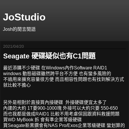
JoStudio
Josh的閒言閒語
2021/04/20
Seagate 硬碟疑似也有C1問題
最近添購不少硬碟 在Windows內作Software RAID1
windows 動態磁碟雖然跨平台不方便 也有蠻多風險的
不過用來擴充容量很方便 而且相容性問題也有找到解決方式
就比較不擔心
另外是相對於直接買內接硬碟 外接硬碟便宜太多了
內建的大約 1T要900-1000塊 外接可以大約只要 550-650
而也我都是做成RAID1 比較不用考慮保固跟資料救援問題
買WD MyBook 拆 會有準企業等級硬碟
買Seagate新黑鑽會有NAS Pro/Exos企業等級硬碟 蠻划算的