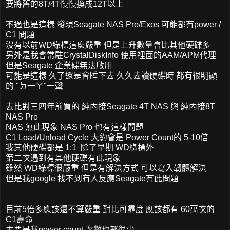
要將舊的8T/4T慢慢換成12T以上
不過也是這樣 發現Seagate NAS Pro/Exos 可能都有power /
C1 問題
沒有以前WD綠標這麼嚴重 但是上升數量會比其他硬碟多
另外是我會常駐CrystalDiskInfo 使用裡面的AAM/APM代理
但是Seagate 企業碟無法啟用
可能是這樣 久了還是會睡下去 久久去讀硬碟時 都有很明顯
的 "ㄉ一ㄚ"一聲
去比對三四年前買的 純內接Seagate 4T NAS 與 純內接8T
NAS Pro
NAS 無此現象 NAS Pro 也有這樣問題
C1 Load/Unload Cycle 大約會是 Power Count的 5-10倍
我其他硬碟都是 1:1 除了早期 WD綠標外
第二次遇到有其他硬碟有此現象
雖然 WD綠標很嚴重 但是有解決方式 可以寫入韌體解決
但是我google 找不到有人反應Seagate有此問題
目前5倍多應該還不算嚴重 對比可靠度 應該都有 60萬次的
C1壽命
主要是我power count 次數也都很少