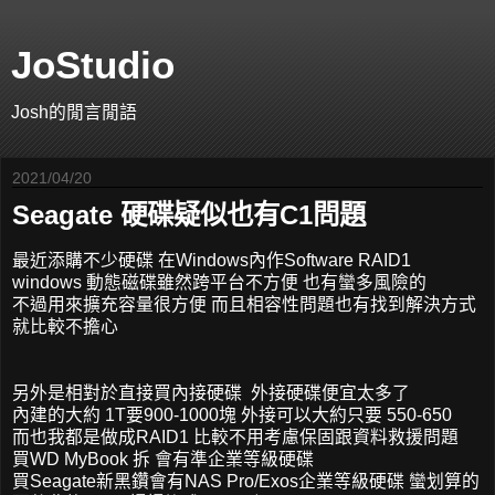
JoStudio
Josh的閒言閒語
2021/04/20
Seagate 硬碟疑似也有C1問題
最近添購不少硬碟 在Windows內作Software RAID1
windows 動態磁碟雖然跨平台不方便 也有蠻多風險的
不過用來擴充容量很方便 而且相容性問題也有找到解決方式
就比較不擔心
另外是相對於直接買內接硬碟 外接硬碟便宜太多了
內建的大約 1T要900-1000塊 外接可以大約只要 550-650
而也我都是做成RAID1 比較不用考慮保固跟資料救援問題
買WD MyBook 拆 會有準企業等級硬碟
買Seagate新黑鑽會有NAS Pro/Exos企業等級硬碟 蠻划算的