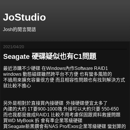
JoStudio
Josh的閒言閒語
2021/04/20
Seagate 硬碟疑似也有C1問題
最近添購不少硬碟 在Windows內作Software RAID1
windows 動態磁碟雖然跨平台不方便 也有蠻多風險的
不過用來擴充容量很方便 而且相容性問題也有找到解決方式
就比較不擔心
另外是相對於直接買內接硬碟 外接硬碟便宜太多了
內建的大約 1T要900-1000塊 外接可以大約只要 550-650
而也我都是做成RAID1 比較不用考慮保固跟資料救援問題
買WD MyBook 拆 會有準企業等級硬碟
買Seagate新黑鑽會有NAS Pro/Exos企業等級硬碟 蠻划算的