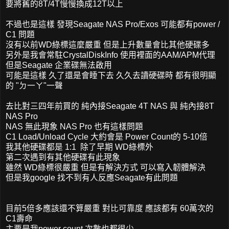
要將舊的8T/4T慢慢換成12T以上
不過也是這樣 發現Seagate NAS Pro/Exos 可能都有power /
C1 問題
沒有以前WD綠標這麼嚴重 但是上升數量會比其他硬碟多
另外是我會常駐CrystalDiskInfo 使用裡面的AAM/APM代理
但是Seagate 企業碟無法啟用
可能是這樣 久了還是會睡下去 久久去讀硬碟時 都有很明顯
的 "ㄉ一ㄚ"一聲
去比對三四年前買的 純內接Seagate 4T NAS 與 純內接8T
NAS Pro
NAS 無此現象 NAS Pro 也有這樣問題
C1 Load/Unload Cycle 大約會是 Power Count的 5-10倍
我其他硬碟都是 1:1 除了早期 WD綠標外
第二次遇到有其他硬碟有此現象
雖然 WD綠標很嚴重 但是有解決方式 可以寫入韌體解決
但是我google 找不到有人反應Seagate有此問題
目前5倍多應該還不算嚴重 對比可靠度 應該都有 60萬次的
C1壽命
主要是我power count 次數也都很少