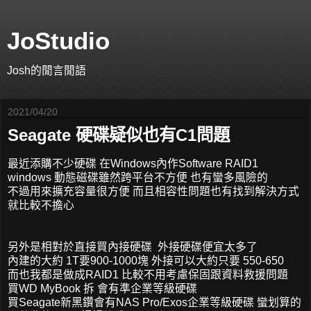
JoStudio
Josh的閒言閒語
2021/04/20
Seagate 硬碟疑似也有C1問題
最近添購不少硬碟 在Windows內作Software RAID1
windows 動態磁碟雖然跨平台不方便 也有蠻多風險的
不過用來擴充容量很方便 而且相容性問題也有找到解決方式
就比較不擔心
另外是相對於直接買內接硬碟 外接硬碟便宜太多了
內建的大約 1T要900-1000塊 外接可以大約只要 550-650
而也我都是做成RAID1 比較不用考慮保固跟資料救援問題
買WD MyBook 拆 會有準企業等級硬碟
買Seagate新黑鑽會有NAS Pro/Exos企業等級硬碟 蠻划算的