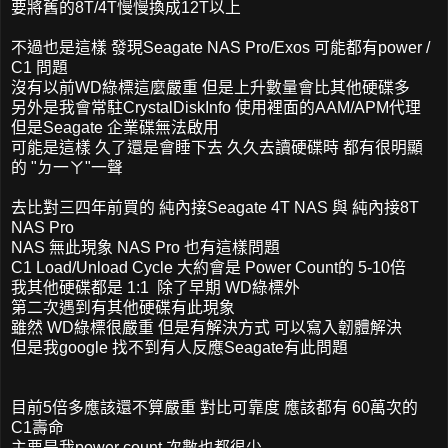
要將舊的8T/4T慢慢換成12T以上
不過也是這樣 發現Seagate NAS Pro/Exos 可能都有power /
C1 問題
沒有以前WD綠標這麼嚴重 但是上升數量會比其他硬碟多
另外是我會常駐CrystalDiskInfo 使用裡面的AAM/APM代理
但是Seagate 企業碟無法啟用
可能是這樣 久了還是會睡下去 久久去讀硬碟時 都有很明顯
的 "ㄉ一ㄚ"一聲
去比對三四年前買的 純內接Seagate 4T NAS 與 純內接8T
NAS Pro
NAS 無此現象 NAS Pro 也有這樣問題
C1 Load/Unload Cycle 大約會是 Power Count的 5-10倍
我其他硬碟都是 1:1 除了早期 WD綠標外
第二次遇到有其他硬碟有此現象
雖然 WD綠標很嚴重 但是有解決方式 可以寫入韌體解決
但是我google 找不到有人反應Seagate有此問題
目前5倍多應該還不算嚴重 對比可靠度 應該都有 60萬次的
C1壽命
主要是我power count 次數也都很少