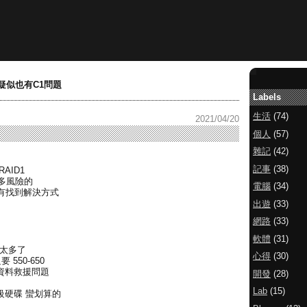
硬碟疑似也有C1問題
Labels
生活
(74)
2021/04/20
個人
(57)
雜記
(42)
記事
(38)
RAID1
蠻多風險的
電腦
(34)
有找到解決方式
出遊
(33)
網路
(33)
軟體
(31)
太多了
心得
(30)
 550-650
跟資料救援問題
開發
(28)
Lab
(15)
業等級硬碟 蠻划算的