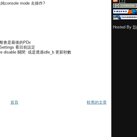
[
？
]
進純console mode 去操作?
Hosted By
Bl
ID 一般會是最後的PDx
EPCSettings 看目前設定
eature disable 關閉 或是透過idle_b 更新秒數
首頁
較舊的文章