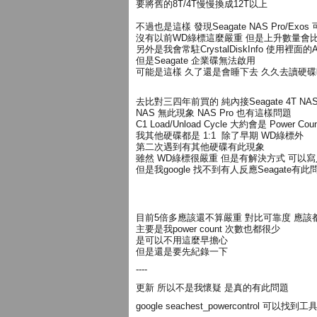
要將舊的8T/4T慢慢換成12T以上
不過也是這樣 發現Seagate NAS Pro/Exos 
沒有以前WD綠標這麼嚴重 但是上升數量會
另外是我會常駐CrystalDiskInfo 使用裡面的
但是Seagate 企業碟無法啟用
可能是這樣 久了還是會睡下去 久久去讀硬碟時
去比對三四年前買的 純內接Seagate 4T NAS 
NAS 無此現象 NAS Pro 也有這樣問題
C1 Load/Unload Cycle 大約會是 Power Cou
我其他硬碟都是 1:1 除了早期 WD綠標外
第二次遇到有其他硬碟有此現象
雖然 WD綠標很嚴重 但是有解決方式 可以
但是我google 找不到有人反應Seagate有此
目前5倍多應該還不算嚴重 對比可靠度 應該都
主要是我power count 次數也都很少
是可以不用這麼早擔心
但是還是要先紀錄一下
----
更新 所以不是我懷疑 是真的有此問題
google seachest_powercontrol 可以找到