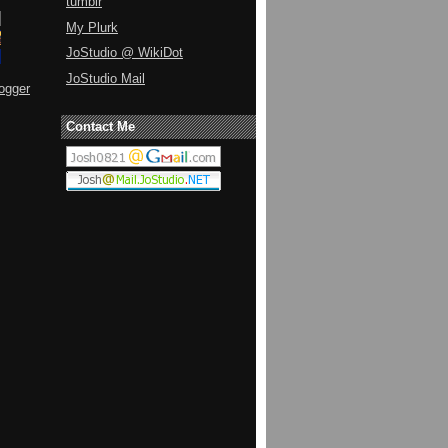
tumblr
My Plurk
JoStudio @ WikiDot
JoStudio Mail
ogger
Contact Me