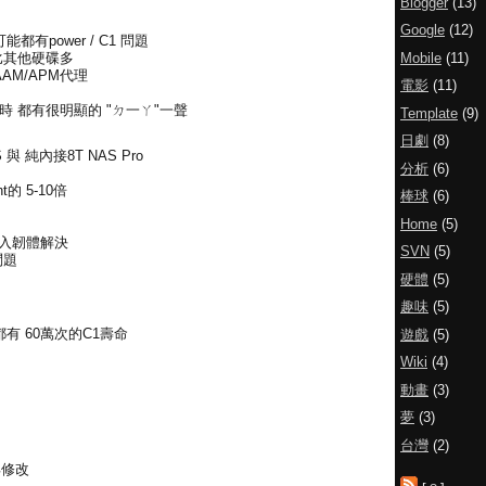
Blogger
(13)
Google
(12)
可能都有power / C1 問題
Mobile
(11)
比其他硬碟多
AAM/APM代理
電影
(11)
 都有很明顯的 "ㄉ一ㄚ"一聲
Template
(9)
日劇
(8)
與 純內接8T NAS Pro
分析
(6)
nt的 5-10倍
棒球
(6)
Home
(5)
寫入韌體解決
SVN
(5)
問題
硬體
(5)
趣味
(5)
有 60萬次的C1壽命
遊戲
(5)
Wiki
(4)
動畫
(3)
夢
(3)
台灣
(2)
工具修改