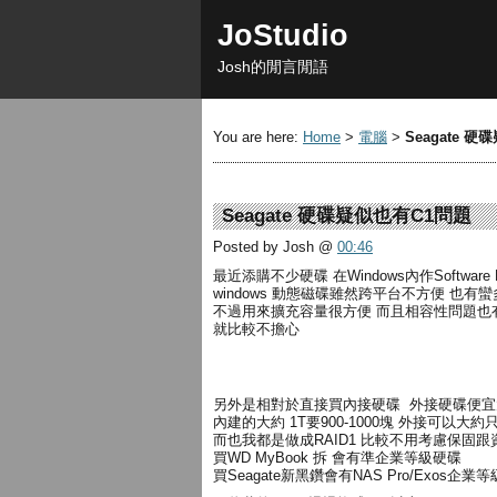
JoStudio
Josh的閒言閒語
You are here:
Home
>
電腦
>
Seagate 
Seagate 硬碟疑似也有C1問題
Posted by Josh
@
00:46
最近添購不少硬碟 在Windows內作Software 
windows 動態磁碟雖然跨平台不方便 也有
不過用來擴充容量很方便 而且相容性問題也
就比較不擔心
另外是相對於直接買內接硬碟 外接硬碟便宜
內建的大約 1T要900-1000塊 外接可以大約只要
而也我都是做成RAID1 比較不用考慮保固
買WD MyBook 拆 會有準企業等級硬碟
買Seagate新黑鑽會有NAS Pro/Exos企