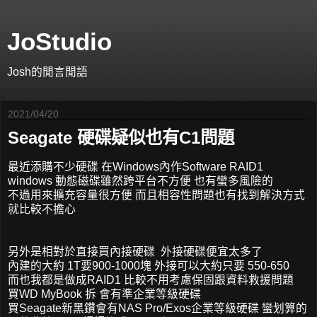
JoStudio
Josh的閒言閒語
2021/04/20
Seagate 硬碟疑似也有C1問題
最近添購不少硬碟 在Windows內作Software RAID1
windows 動態磁碟雖然跨平台不方便 也有蠻多風險的
不過用來擴充容量很方便 而且相容性問題也有找到解決方式
就比較不擔心
另外是相對於直接買內接硬碟 外接硬碟便宜太多了
內建的大約 1T要900-1000塊 外接可以大約只要 550-650
而也我都是做成RAID1 比較不用考慮保固跟資料救援問題
買WD MyBook 拆 會有準企業等級硬碟
買Seagate新黑鑽會有NAS Pro/Exos企業等級硬碟 蠻划算的