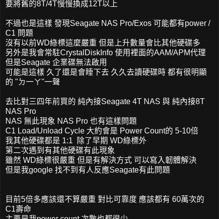
要將舊的8T/4T慢慢換成12T以上
不過也是這樣 發現Seagate NAS Pro/Exos 可能都有power /
C1 問題
沒有以前WD綠標這麼嚴重 但是上升數量會比其他硬碟多
另外是我會常駐CrystalDiskInfo 使用裡面的AAM/APM代理
但是Seagate 企業碟無法啟用
可能是這樣 久了還是會睡下去 久久去讀硬碟時 都有很明顯
的 "ㄉ一ㄚ"一聲
去比對三四年前買的 純內接Seagate 4T NAS 與 純內接8T
NAS Pro
NAS 無此現象 NAS Pro 也有這樣問題
C1 Load/Unload Cycle 大約會是 Power Count的 5-10倍
我其他硬碟都是 1:1 除了早期 WD綠標外
第二次遇到有其他硬碟有此現象
雖然 WD綠標很嚴重 但是有解決方式 可以寫入韌體解決
但是我google 找不到有人反應Seagate有此問題
目前5倍多應該還不算嚴重 對比可靠度 應該都有 60萬次的
C1壽命
主要是我power count 次數也都很少