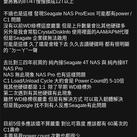
要將舊的8T/4T慢慢換成12T以上
不過也是這樣 發現Seagate NAS Pro/Exos 可能都有power /
C1 問題
沒有以前WD綠標這麼嚴重 但是上升數量會比其他硬碟多
另外是我會常駐CrystalDiskInfo 使用裡面的AAM/APM代理
但是Seagate 企業碟無法啟用
可能是這樣 久了還是會睡下去 久久去讀硬碟時 都有很明顯
的 "ㄉ一ㄚ"一聲
去比對三四年前買的 純內接Seagate 4T NAS 與 純內接8T
NAS Pro
NAS 無此現象 NAS Pro 也有這樣問題
C1 Load/Unload Cycle 大約會是 Power Count的 5-10倍
我其他硬碟都是 1:1 除了早期 WD綠標外
第二次遇到有其他硬碟有此現象
雖然 WD綠標很嚴重 但是有解決方式 可以寫入韌體解決
但是我google 找不到有人反應Seagate有此問題
目前5倍多應該還不算嚴重 對比可靠度 應該都有 60萬次的
C1壽命
主要是我power count 次數也都很少