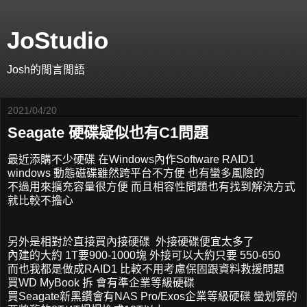
JoStudio
Josh的閒言閒語
2021/04/20
Seagate 硬碟疑似也有C1問題
最近添購不少硬碟 在Windows內作Software RAID1
windows 動態磁碟雖然跨平台不方便 也有蠻多風險的
不過用來擴充容量很方便 而且相容性問題也有找到解決方式
就比較不擔心
另外是相對於直接買內接硬碟 外接硬碟便宜太多了
內建的大約 1T要900-1000塊 外接可以大約只要 550-650
而也我都是做成RAID1 比較不用考慮保固跟資料救援問題
買WD MyBook 拆 會有準企業等級硬碟
買Seagate新黑鑽會有NAS Pro/Exos企業等級硬碟 蠻划算的