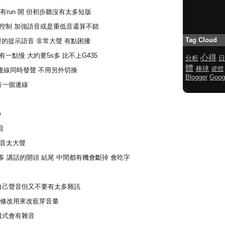
有run 開 但初步聽沒有太多短版
以控制 加強語音或是重低音還算不錯
Tag Cloud
對的提示語音 非常大聲 有點困擾
有一點慢 大約要5s多 比不上G435
心得
分析
日
體
棒球
硬體
時連線同時發聲 不用另外切換
Blogger
Goog
有一個連線
e
音
訊音太大聲
太多 講話的開頭 結尾 中間都有機會斷掉 會吃字
自己聲音但又不要有太多雜訊
以修改用來改藍芽音量
阻式會有雜音