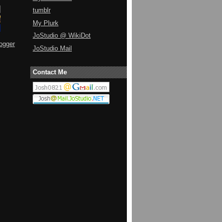
tumblr
My Plurk
JoStudio @ WikiDot
ogger
JoStudio Mail
Contact Me