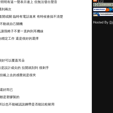
[
？
]
開機後明明有逼一聲表示連上 但無法發出聲音
 遇到兩次
道開或關 臨時有電話進來 有時候會搞不清楚
Hosted By
Bl
動不動就自己關機
可以讓我椅子不要一直鉤到耳機線
內穩定工作 還是很好的選擇
後剛好可以覆蓋耳朵
是設計成尖的 拉開就刮到 很刺手
 但戴上去的感覺就是很夾
是還好而已
構都是塑膠製的
所以也不能確認說鋼帶是否能比較耐用