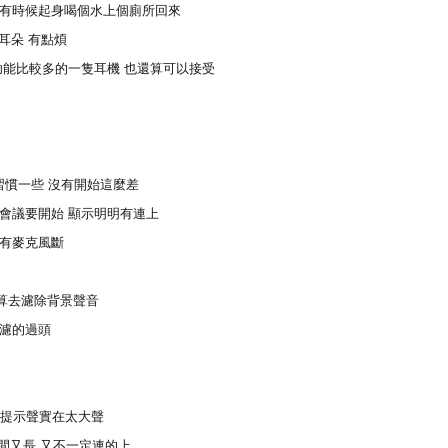
過有時候起身喝個水上個廁所回來
耳朵 有點煩
功能比較多的一隻耳機 也還算可以接受
比較習慣一些 沒有開始這麼差
時會議要開始 顯示明明有連上
只有麥克風斷
算去濾除背景聲音
波濾的過頭
 跟斷線的提示聲實在太大聲
線時間又長 又不一定連的上