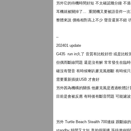
另外它的待機時間好短 不太確認幾分鐘 不
耳機就被關掉了... 重開機又要被語音炸一次
整體來說 價格相對高上不少 聲音還算不錯 
--
202401 update
G435 run in久了 音質有比較好些 或是
但偶而斷線問題 還是沒有解 常常發生在臨
確沒有聲音 有時候喇叭麥克風都斷 有時候
需要重新插拔USB 才會好
另外因為機構的關係 他麥克風是透過軟體計
目前是會被反應 有時後有斷音問題 可能濾
另外 Turtle Beach Stealth 700連線
standby 時間又太短 真的很困擾 等待連