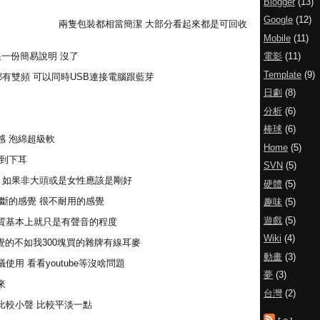
Blogger
(13)
Google
(12)
兩隻包裝都相當簡潔 大部分看起來都是可回收
Mobile
(11)
電影
(11)
e跟一份簡易說明 沒了
Template
(9)
都有雙頻 可以同時USB連接電腦跟藍芽
日劇
(8)
分析
(6)
棒球
(6)
感 泡綿超級軟
Home
(5)
壓到下耳
SVN
(5)
 如果非大頭或是女性應該是剛好
硬體
(5)
斷的感覺 很不耐用的感覺
趣味
(5)
遊戲
(5)
 音質基本上就只是有聲音的程度
Wiki
(4)
覺的不如我300塊買的雜牌有線耳麥
動畫
(3)
用 看看youtube等沒啥問題
夢
(3)
來
台灣
(2)
比較小聲 比較平淡一點