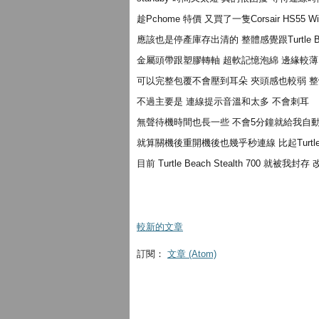
趁Pchome 特價 又買了一隻Corsair HS55 Wi
應該也是停產庫存出清的 整體感覺跟Turtle Bea
金屬頭帶跟塑膠轉軸 超軟記憶泡綿 邊緣較薄
可以完整包覆不會壓到耳朵 夾頭感也較弱 整體而言較T
不過主要是 連線提示音溫和太多 不會刺耳
無聲待機時間也長一些 不會5分鐘就給我自
就算關機後重開機後也幾乎秒連線 比起Turtle Bea
目前 Turtle Beach Stealth 700 就被
較新的文章
訂閱：
文章 (Atom)