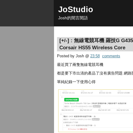
JoStudio
Josh的閒言閒語
[
+/-
] :
無線電競耳機 羅技G G435 / Tur
Corsair HS55 Wireless Core
Posted by Josh
@
23:58
comments
最近買了兩隻無線電競耳機
都是要下市出清的產品了沒有廣告問題 網路
單純紀錄一下使用心得