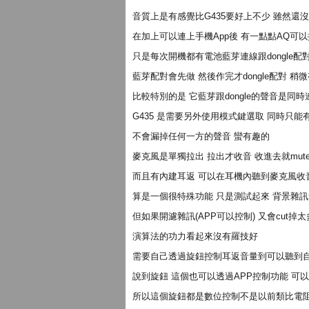
音質上是有感覺比G435要好上不少 雖然還沒
在加上可以連上手機App後 有一點點AQ可
只是每次開機都有電池藍芽連線跟dongle配
藍芽配對會先做 然後作完才dongle配對 稍微
比較特別的是 它藍芽跟dongle的聲音是同
G435 是需要另外使用模式鍵選取 同時只能
不會漏掉任何一方的聲音 蠻有趣的
麥克風是單獨拉出 拉出才收音 收進去就mut
而且有內建耳返 可以在耳機內聽到麥克風收
算是一個很特殊功能 只是測試起來 背景雜
但如果開濾雜訊(APP可以控制) 又會cut掉
演算法的功力看起來沒有羅技好
需要自己透過旋鈕控制耳返音量到可以聽到
說到旋鈕 這個也可以透過APP控制功能 可
所以這個旋鈕都是數位控制不是以前類比電