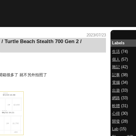
2023/07/23
tle Beach Stealth 700 Gen 2 /
Labels
生活
(74)
個人
(57)
雜記
(42)
記事
(38)
開箱很多了 就不另外拍照了
電腦
(34)
出遊
(33)
網路
(33)
軟體
(31)
心得
(30)
開發
(28)
Lab
(15)