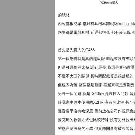
PCHome購入
的紙材
內容都很簡單 都只有耳機本體/線材/dongl
兩隻都是電競耳機 延遲都很低 都有麥克風 
首先是先購入的G435
第一個感覺就是真的超級輕 戴起來沒有夾頭
但是可調整區太短 調到最長 我還是會稍微
不過不夾頭的關係 長時間配戴算是很舒服的
但也因為輕 整個都是塑膠 看起來就是要斷要
另外一個問題 就是 G435只是羅技入門款
跟我家中原本使用的X2HR 沒有可比性 甚至
聲音扁平沒有啥深度 目前放在公司作視訊會議使
麥克風的收音方式也比較特殊 沒有另外拉出
雖然它濾波寫的不錯 但實際開會有被說聲音