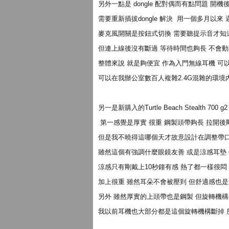
另外一點是 dongle 配對偶而有點問題 
需要重新插拔dongle 解決 用一個多月以來
麥克風開關是按鈕式切換 需要聽提示音才知
但連上線後沒有斷過 等待時間也夠長 不會
整體來說 就是夠便宜 作為入門無線耳機 
可以在我辦公室數百人複雜2.4G混雜的環境
另一是新購入的Turtle Beach Stealth 700 g2
第一感覺是厚實 很重 鋼製頭帶夠長 拉開
但是我不曉得這哪個天才故意設計在調整帶口
雖然這個有強調什麼眼鏡友善 或是涼感耳墊
涼感只有剛戴上10秒鐘有感 熱了都一樣很悶
加上很重 雖然耳朵不會被壓到 但舒適感也
另外 雖然厚實的上頭帶也是鋼製 但旋轉機
我以前耳機也大部分都是這個旋轉機構斷掉 