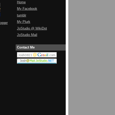
Home
My Facebook
tumblr
My Plurk
ogger
JoStudio @ WikiDot
JoStudio Mail
Contact Me