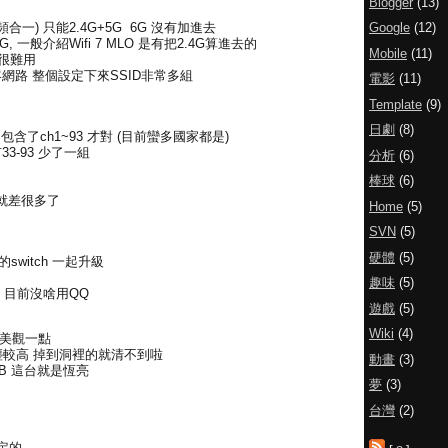
Blogger
(13)
Google
(12)
頻合一) 只能2.4G+5G 6G 沒有加進去
2.4G, 一般介紹Wifi 7 MLO 是有把2.4G算進去的
Mobile
(11)
得很難用
有訪客網路 整個設定下來SSID非常多組
電影
(11)
Template
(9)
日劇
(8)
z 包含了ch1~93 才對 (目前蠻多國家都是)
3-93 少了一組
分析
(6)
棒球
(6)
就差很多了
Home
(5)
SVN
(5)
硬體
(5)
switch 一起升級
趣味
(5)
 目前沒啥用QQ
遊戲
(5)
Wiki
(4)
較美觀一點
塵較高 掉到洞裡的就清不到啦
動畫
(3)
GB 這台就是恆亮
夢
(3)
台灣
(2)
定的