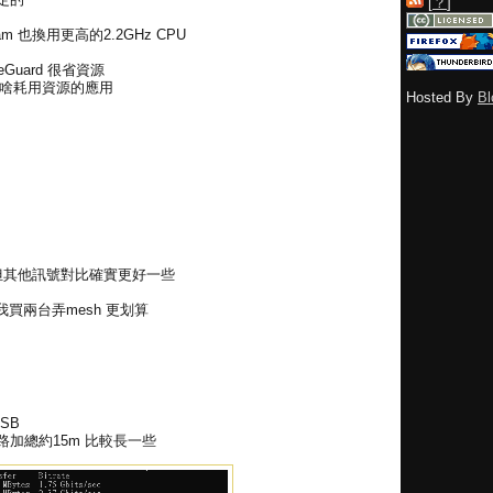
[
？
]
m 也換用更高的2.2GHz CPU
Guard 很省資源
有啥耗用資源的應用
Hosted By
Bl
 但其他訊號對比確實更好一些
 我買兩台弄mesh 更划算
USB
邊線路加總約15m 比較長一些