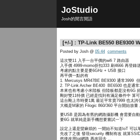
JoStudio
Josh的閒言閒語
[
+/-
] :
TP-Link BE550 BE9300 W
Posted by Josh
@
05:44
comments
這次雙11 入手一台平價的wifi 7 路由器
入手價 4999-momo折扣333 刷4666 再登錄送
考慮的點主要是要6GHz + USB 接口
再平價一點的有
1. Mercusys MR47BE BE9300 通常399
2. TP-Link Archer BE400 BE6500 也
本來也有考慮小米陸板 但陸板都是沒有6G 
剛好雙11特價 已經是找到有滿足條件中 算
這台剛上市時要1萬 最近平常賣7999 也太誇
大概是M家的 Filogic 860/360 平台開始
要USB 是因為有舊的網路攝影機 會需要自
要6G 就單純是新手機想要嘗試一下
設定上還是蠻麻煩的 一開始不知道IoT 可以
先改了之後 發現security 機制有改 就算S
然後改用Iot網路 再改回去 ...