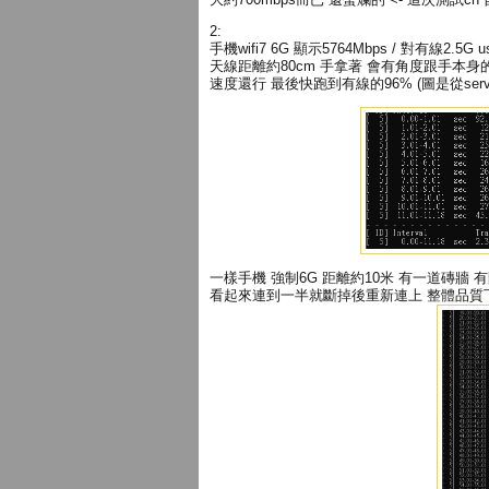
2:
手機wifi7 6G 顯示5764Mbps / 對有線2.5G u
天線距離約80cm 手拿著 會有角度跟手本身
速度還行 最後快跑到有線的96% (圖是從server
一樣手機 強制6G 距離約10米 有一道磚牆 
看起來連到一半就斷掉後重新連上 整體品質