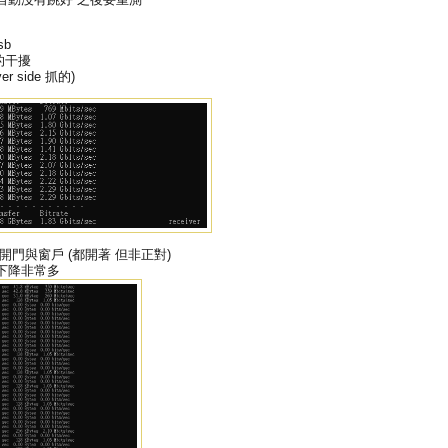
sb
的干擾
 side 抓的)
有開門與窗戶 (都開著 但非正對)
下降非常多