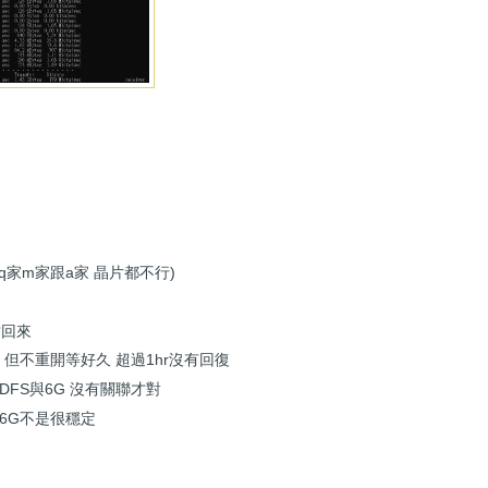
q家m家跟a家 晶片都不行)
才回來
 但不重開等好久 超過1hr沒有回復
且DFS與6G 沒有關聯才對
/6G不是很穩定