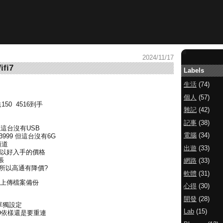
2024/11/17
ifi7
Labels
生活
(74)
個人
(57)
150 4516到手
雜記
(42)
記事
(38)
9 但這台沒有USB
電腦
(34)
是通常3999 但這台沒有6G
頻道
出遊
(33)
可以好入手的價格
張
網路
(33)
放量 所以高通有降價?
軟體
(31)
動上傳檔案備份
心得
(30)
開發
(28)
單獨設定
Lab
(15)
SID依樣還是要重連