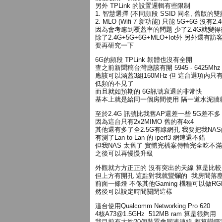
另外 TPLink 的設置邏輯有些限制
1. 智慧選擇 (不同頻段 SSID 同名, 舊版的雙
2. MLO (Wifi 7 新功能) 只能 5G+6G 沒有
因為會考慮到覆蓋率的問題 少了2.4G就變
除了2.4G+5G+6G+MLO+Iot外 另外還
要再研究一下
6G的頻段 TPLink 韌體也沒有全開
查之前新聞稿台灣應該有開 5945 - 6425Mh
應該可以涵蓋3組160MHz 但 這台選項內只有3
低頻的不見了
而且就如預期的 6G訊號衰退的非常快
基本上就是給同一個房間使用 隔一道水泥牆
至於2.4G 訊號比我舊AP還差一些 5G差不多
因為這台只有2x2MIMO 舊的有4x4
其他還有多了全2.5G有線網孔 我要把我NAS的
有測了Lan to Lan 的 iperf3 網速還不錯
但我NAS 太舊了 實體完檔案傳輸完全吃不滿
之後可以再慢慢升級
外觀就方方正正的 沒有突出的天線 算是比
但上方有開孔 這點對我就蠻爛的 我房間落
前面一條燈 不像其他Gaming 機種可以做R
然後可以設定時間關閉這樣
這台使用Qualcomm Networking Pro 620
4核
A73@1.5GHz
512MB ram 算是很夠用
我目前有大約20個裝置會同連連線 都算蠻穩