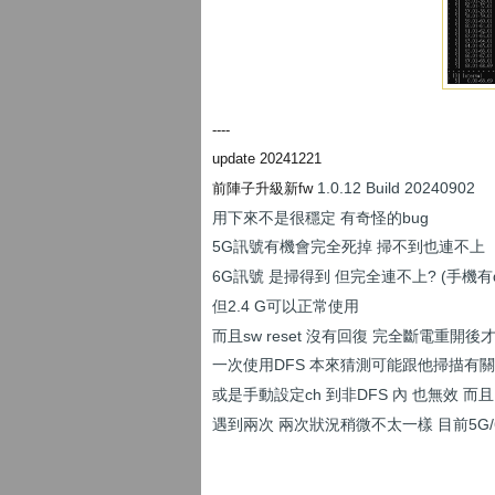
----
update 20241221
1.0.12 Build 20240902
前陣子升級新fw
用下來不是很穩定 有奇怪的bug
5G訊號有機會完全死掉 掃不到也連不上
6G訊號 是掃得到 但完全連不上? (手機有
但2.4 G可以正常使用
而且sw reset 沒有回復 完全斷電重開後
一次使用DFS 本來猜測可能跟他掃描有關
或是手動設定ch 到非DFS 內 也無效 而
遇到兩次 兩次狀況稍微不太一樣 目前5G