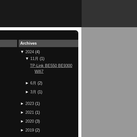
Archives
▼
2024
(
4
)
▼
11月
(
1
)
TP-Link BE550 BE9300
Wifi7
►
6月
(
2
)
►
3月
(
1
)
►
2023
(
1
)
►
2021
(
1
)
►
2020
(
3
)
►
2019
(
2
)