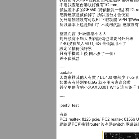
不過我查這台港版好像有1G ram,
價位差不多的GE550 (特價後貴一點) 有2G ra
感覺應該是被偷掉了 所以這台才會便宜
另外這韌體沒有可以BT下載功能 VPN 有Wire
所以基本上也是夠用了 不刷機的話 應該沒
整體而言 升級體感不太大
對外頻寬不夠大 對內設備也還要另外升級
2.4G沒有加入MLO, 6G 最低頻用不了
設定又搞得我好累
只有手機連上後 圖示多了一個7
差不多就醬
----
update
因為家裡其他人有買了BE400 雖然少了6G
如果沒有特別要玩6G 就不用考慮這台啦
甚至更便宜的小米AX3000T Wifi6 這台免千
----
iperf3 test
有線
PC1 realtek 8125 pcie/ PC2 realtek 8156b 
網線是PC直接對router 沒有過switch 兩