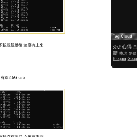
Tag Cloud
k 官網下載最新版後 速度有上來
心得
分析
日
體
棒球
硬體
Blogger
Goog
對 有線2.5G usb
h 自動沒有跳好 之後要重測