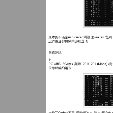
原本跑不滿是usb driver 問題 去realte
記得兩邊都要關閉節能選項
無線測試
1:
PC wifi6 5G連線 顯示1201/1201 (Mbps) /
天線距離約兩米
大約700mbps而已 還蠻爛的 <- 這次測試c