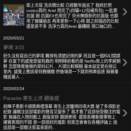
›
距上次寫 洗衣精比較 已經數年過去了 我終於把
costco買的 Ariel 用完了(四罐+12包補充包) 一匙靈
抗菌 跟 抗菌EX也用完了 奈米樂跟新的抗菌版 也都
用了幾罐過去 再來更新一下心得 跟之前描述的比較
還是差不多 洗淨力真的Ariel 最糟糕 領口袖口的...
2020/03/21
夢境 3/15
›
好久沒有寫自己的夢境 難得有清楚記得的夢 而且是一個科幻間諜
夢 在當下的感覺是蠻有趣的 明明睡前看的是 Netflix新上的李屍朝
鮮 怎麼睡覺後做的是科幻片... 片頭比較模糊 基本設定是在辦公
室內 感覺上應該是特務機關 然後場景一下跳到飛車追逐 騎著重
機追著人 ...
2020/02/24
Parasite 寄生上流 觀後感
›
前陣子奧斯卡頒獎典禮落幕 寄生上流獲得四項大獎 破了多項影史
紀錄 讓關注這部電影的聲音又變多了 我才看了這部倍受關注的電
影 無論在人物刻劃上 劇版安排 鏡頭表現 還是各種象徵事物上
確實表現的不錯 是一部很好的電影 但是怎會會在各種評論上 說
這部是一部關注貧富差距的...