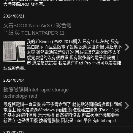
大陸裝備DRM 版本有...
2024/06/21
文石BOOX Note Air3 C 彩色電
子紙 與 TCL NXTPAPER 11
›
我的老Kindle (PW2 2014購入 已有10年左右) 只有
黑白顯示 而且舊版電子設備 反應速度奇慢 用起來不
太爽 雖然電池還是蠻好的 因為循環充電次數不太多
感覺衰退的沒有很嚴重 但有蠻多新的電子書設備上
市 還是想試試看 我是還有iPad Pro 一樣可以看看雜
誌或彩色書...
2024/03/04
動態磁碟與Intel rapid storage
technology raid
›
最近舊電腦一直當機 差不多壽命到了 就花點時間將轉換資料到新
電腦上 原本是透過Windows 內建動態磁碟建立鏡像 (Raid 1) 來
作基本的資料保護 常常當機 雖然資料沒丟 但每次重開機都要重
新建立 也是很困擾 換新電腦後 因為是 intel 平台 有Intel rapid ...
2023/07/23