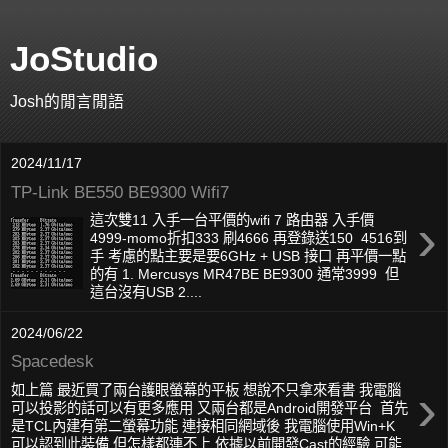
JoStudio
Josh的閒言閒語
2024/11/17
TP-Link BE550 BE9300 Wifi7
›
這次雙11 入手一台平價的wifi 7 路由器 入手價
4999-momo折扣333 刷4666 再登錄送150 4516到
手 考慮的點主要是要6GHz + USB 接口 再平價一點
的有 1. Mercusys MR47BE BE9300 通常3999 但
這台沒有USB 2....
2024/06/22
Spacedesk
›
如上篇 最近買了兩台護眼螢幕的平板 想說不只拿來看書 我電腦
可以投影的話可以有更多應用 又兩台都是Android開發平台 首先
是TCL內建有第二螢幕功能 連接相同網域後 我電腦使用Win+K
可以認到此裝備 但怎樣都連不上 依據以前開發Cast的經驗 可能