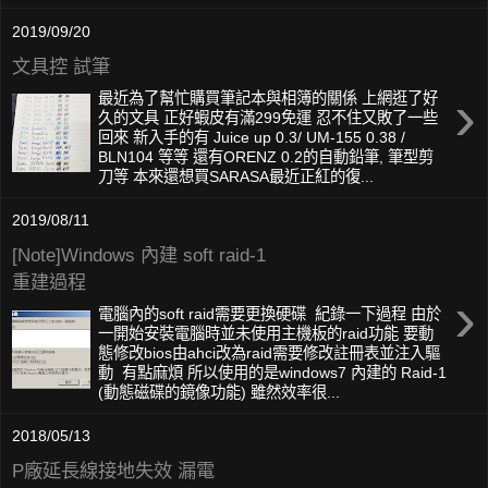
2019/09/20
文具控 試筆
›
最近為了幫忙購買筆記本與相簿的關係 上網逛了好
久的文具 正好蝦皮有滿299免運 忍不住又敗了一些
回來 新入手的有 Juice up 0.3/ UM-155 0.38 /
BLN104 等等 還有ORENZ 0.2的自動鉛筆, 筆型剪
刀等 本來還想買SARASA最近正紅的復...
2019/08/11
[Note]Windows 內建 soft raid-1
重建過程
›
電腦內的soft raid需要更換硬碟 紀錄一下過程 由於
一開始安裝電腦時並未使用主機板的raid功能 要動
態修改bios由ahci改為raid需要修改註冊表並注入驅
動 有點麻煩 所以使用的是windows7 內建的 Raid-1
(動態磁碟的鏡像功能) 雖然效率很...
2018/05/13
P廠延長線接地失效 漏電