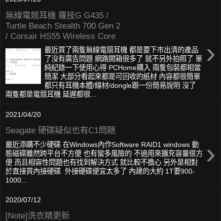
無線電競耳機 羅技G G435 /
Turtle Beach Stealth 700 Gen 2
/ Corsair HS55 Wireless Core
›
最近買了兩隻無線電競耳機 都是要下市出清的產品
了沒有廣告問題 網路開箱很多了 就不另外拍照了 單
純紀錄一下使用心得 PCHome購入 兩隻包裝都相當
簡潔 大部分看起來都是可回收的紙材 內容都很簡單
都只有耳機本體/線材/dongle跟一份簡易說明 沒了
兩隻都是電競耳機 延遲都很...
2021/04/20
Seagate 硬碟疑似也有C1問題
›
最近添購不少硬碟 在Windows內作Software RAID1 windows 動
態磁碟雖然跨平台不方便 也有蠻多風險的 不過用來擴充容量很方
便 而且相容性問題也有找到解決方式 就比較不擔心 另外是相對
於直接買內接硬碟 外接硬碟便宜太多了 內建的大約 1T要900-
1000...
2020/07/12
[Note]洗衣精更新