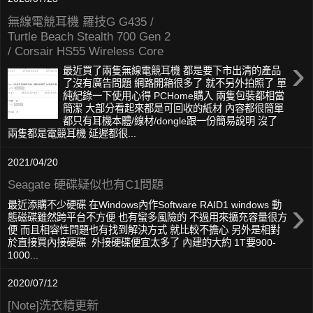
無線電競耳機 羅技G G435 /
Turtle Beach Stealth 700 Gen 2
/ Corsair HS55 Wireless Core
›
最近買了兩隻無線電競耳機 都是要下市出清的產品
了沒有廣告問題 網路開箱很多了 就不另外拍照了 單
純紀錄一下使用心得 PCHome購入 兩隻包裝都相當
簡潔 大部分看起來都是可回收的紙材 內容都很簡單
都只有耳機本體/線材/dongle跟一份簡易說明 沒了
兩隻都是電競耳機 延遲都很...
2021/04/20
Seagate 硬碟疑似也有C1問題
›
最近添購不少硬碟 在Windows內作Software RAID1 windows 動
態磁碟雖然跨平台不方便 也有蠻多風險的 不過用來擴充容量很方
便 而且相容性問題也有找到解決方式 就比較不擔心 另外是相對
於直接買內接硬碟 外接硬碟便宜太多了 內建的大約 1T要900-
1000...
2020/07/12
[Note]洗衣精更新