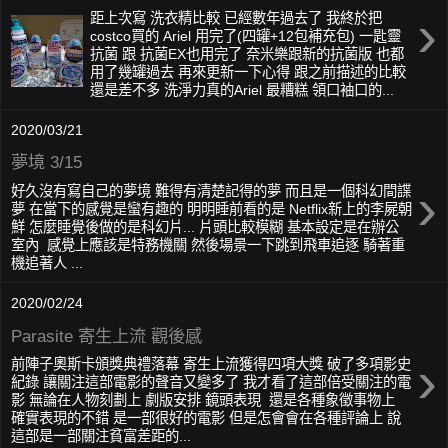
›
距上次寫 洗衣精比較 已經數年過去了 我終於把
costco買的 Ariel 用完了(四罐+12包補充包) 一匙靈
抗菌 跟 抗菌EX也用完了 奈米樂跟新的抗菌版 也都
用了幾罐過去 再來更新一下心得 跟之前描述的比較
還是差不多 洗淨力真的Ariel 最糟糕 領口袖口的...
2020/03/21
夢境 3/15
›
好久沒有寫自己的夢境 難得有清楚記得的夢 而且是一個科幻間諜
夢 在當下的感覺是蠻有趣的 明明睡前看的是 Netflix新上的李屍朝
鮮 怎麼睡覺後做的是科幻片... 片頭比較模糊 基本設定是在辦公
室內 感覺上應該是特務機關 然後場景一下跳到飛車追逐 騎著重
機追著人 ...
2020/02/24
Parasite 寄生上流 觀後感
›
前陣子奧斯卡頒獎典禮落幕 寄生上流獲得四項大獎 破了多項影史
紀錄 讓關注這部電影的聲音又變多了 我才看了這部倍受關注的電
影 無論在人物刻劃上 劇版安排 鏡頭表現 還是各種象徵事物上
確實表現的不錯 是一部很好的電影 但是怎會會在各種評論上 說
這部是一部關注貧富差距的...