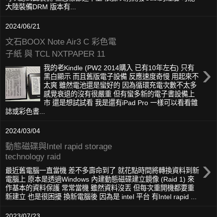
大陸裝備DRM 版本有...
2024/06/21
文石BOOX Note Air3 C 彩色電
子紙 與 TCL NXTPAPER 11
›
我的老Kindle (PW2 2014購入 已有10年左右) 只有
黑白顯示 而且舊版電子設備 反應速度奇慢 用起來不
太爽 雖然電池還是蠻好的 因為循環充電次數不太多
感覺衰退的沒有很嚴重 但有蠻多新的電子書設備上
市 還是想試試看 我是還有iPad Pro 一樣可以看看雜
誌或彩色書...
2024/03/04
動態磁碟與Intel rapid storage
technology raid
›
最近舊電腦一直當機 差不多壽命到了 就花點時間將轉換資料到新
電腦上 原本是透過Windows 內建動態磁碟建立鏡像 (Raid 1) 來
作基本的資料保護 常常當機 雖然資料沒丟 但每次重開機都要重
新建立 也是很困擾 換新電腦後 因為是 intel 平台 有Intel rapid ...
2023/07/23