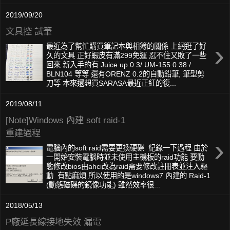
2019/09/20
文具控 試筆
›
最近為了幫忙購買筆記本與相簿的關係 上網逛了好
久的文具 正好蝦皮有滿299免運 忍不住又敗了一些
回來 新入手的有 Juice up 0.3/ UM-155 0.38 /
BLN104 等等 還有ORENZ 0.2的自動鉛筆, 筆型剪
刀等 本來還想買SARASA最近正紅的復...
2019/08/11
[Note]Windows 內建 soft raid-1
重建過程
›
電腦內的soft raid需要更換硬碟 紀錄一下過程 由於
一開始安裝電腦時並未使用主機板的raid功能 要動
態修改bios由ahci改為raid需要修改註冊表並注入驅
動 有點麻煩 所以使用的是windows7 內建的 Raid-1
(動態磁碟的鏡像功能) 雖然效率很...
2018/05/13
P廠延長線接地失效 漏電