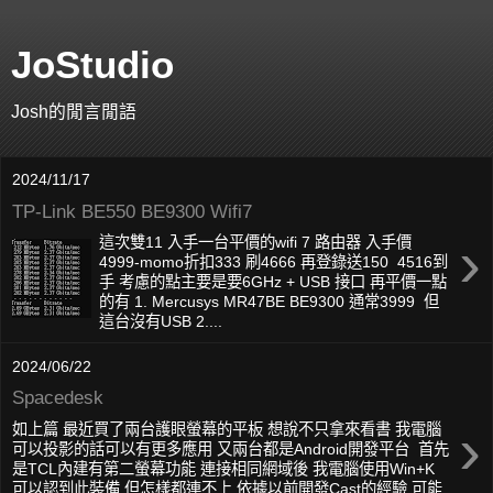
JoStudio
Josh的閒言閒語
2024/11/17
TP-Link BE550 BE9300 Wifi7
›
這次雙11 入手一台平價的wifi 7 路由器 入手價
4999-momo折扣333 刷4666 再登錄送150 4516到
手 考慮的點主要是要6GHz + USB 接口 再平價一點
的有 1. Mercusys MR47BE BE9300 通常3999 但
這台沒有USB 2....
2024/06/22
Spacedesk
›
如上篇 最近買了兩台護眼螢幕的平板 想說不只拿來看書 我電腦
可以投影的話可以有更多應用 又兩台都是Android開發平台 首先
是TCL內建有第二螢幕功能 連接相同網域後 我電腦使用Win+K
可以認到此裝備 但怎樣都連不上 依據以前開發Cast的經驗 可能