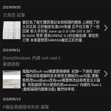
2019/09/20
文具控 試筆
›
最近為了幫忙購買筆記本與相簿的關係 上網逛了好
久的文具 正好蝦皮有滿299免運 忍不住又敗了一些
回來 新入手的有 Juice up 0.3/ UM-155 0.38 /
BLN104 等等 還有ORENZ 0.2的自動鉛筆, 筆型剪
刀等 本來還想買SARASA最近正紅的復...
2019/08/11
[Note]Windows 內建 soft raid-1
重建過程
›
電腦內的soft raid需要更換硬碟 紀錄一下過程 由於
一開始安裝電腦時並未使用主機板的raid功能 要動
態修改bios由ahci改為raid需要修改註冊表並注入驅
動 有點麻煩 所以使用的是windows7 內建的 Raid-1
(動態磁碟的鏡像功能) 雖然效率很...
2018/05/13
P廠延長線接地失效 漏電