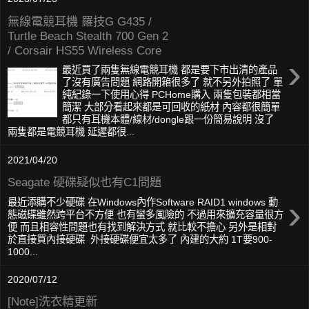
無線電競耳機 羅技G G435 /
Turtle Beach Stealth 700 Gen 2
/ Corsair HS55 Wireless Core
›
最近買了兩隻無線電競耳機 都是要下市出清的產品
了沒有廣告問題 網路開箱很多了 就不另外拍照了 單
純紀錄一下使用心得 PCHome購入 兩隻包裝都相當
簡潔 大部分看起來都是可回收的紙材 內容都很簡單
都只有耳機本體/線材/dongle跟一份簡易說明 沒了
兩隻都是電競耳機 延遲都很...
2021/04/20
Seagate 硬碟疑似也有C1問題
›
最近添購不少硬碟 在Windows內作Software RAID1 windows 動
態磁碟雖然跨平台不方便 也有蠻多風險的 不過用來擴充容量很方
便 而且相容性問題也有找到解決方式 就比較不擔心 另外是相對
於直接買內接硬碟 外接硬碟便宜太多了 內建的大約 1T要900-
1000...
2020/07/12
[Note]洗衣精更新