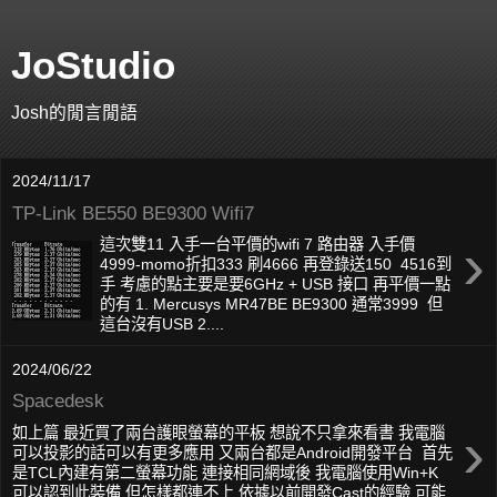
JoStudio
Josh的閒言閒語
2024/11/17
TP-Link BE550 BE9300 Wifi7
›
這次雙11 入手一台平價的wifi 7 路由器 入手價
4999-momo折扣333 刷4666 再登錄送150 4516到
手 考慮的點主要是要6GHz + USB 接口 再平價一點
的有 1. Mercusys MR47BE BE9300 通常3999 但
這台沒有USB 2....
2024/06/22
Spacedesk
›
如上篇 最近買了兩台護眼螢幕的平板 想說不只拿來看書 我電腦
可以投影的話可以有更多應用 又兩台都是Android開發平台 首先
是TCL內建有第二螢幕功能 連接相同網域後 我電腦使用Win+K
可以認到此裝備 但怎樣都連不上 依據以前開發Cast的經驗 可能