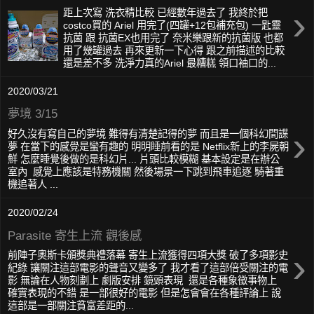
›
距上次寫 洗衣精比較 已經數年過去了 我終於把
costco買的 Ariel 用完了(四罐+12包補充包) 一匙靈
抗菌 跟 抗菌EX也用完了 奈米樂跟新的抗菌版 也都
用了幾罐過去 再來更新一下心得 跟之前描述的比較
還是差不多 洗淨力真的Ariel 最糟糕 領口袖口的...
2020/03/21
夢境 3/15
›
好久沒有寫自己的夢境 難得有清楚記得的夢 而且是一個科幻間諜
夢 在當下的感覺是蠻有趣的 明明睡前看的是 Netflix新上的李屍朝
鮮 怎麼睡覺後做的是科幻片... 片頭比較模糊 基本設定是在辦公
室內 感覺上應該是特務機關 然後場景一下跳到飛車追逐 騎著重
機追著人 ...
2020/02/24
Parasite 寄生上流 觀後感
›
前陣子奧斯卡頒獎典禮落幕 寄生上流獲得四項大獎 破了多項影史
紀錄 讓關注這部電影的聲音又變多了 我才看了這部倍受關注的電
影 無論在人物刻劃上 劇版安排 鏡頭表現 還是各種象徵事物上
確實表現的不錯 是一部很好的電影 但是怎會會在各種評論上 說
這部是一部關注貧富差距的...