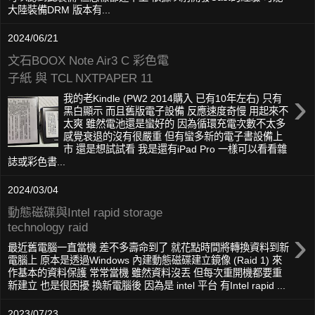
大陸裝備DRM 版本有...
2024/06/21
文石BOOX Note Air3 C 彩色電
子紙 與 TCL NXTPAPER 11
›
我的老Kindle (PW2 2014購入 已有10年左右) 只有
黑白顯示 而且舊版電子設備 反應速度奇慢 用起來不
太爽 雖然電池還是蠻好的 因為循環充電次數不太多
感覺衰退的沒有很嚴重 但有蠻多新的電子書設備上
市 還是想試試看 我是還有iPad Pro 一樣可以看看雜
誌或彩色書...
2024/03/04
動態磁碟與Intel rapid storage
technology raid
›
最近舊電腦一直當機 差不多壽命到了 就花點時間將轉換資料到新
電腦上 原本是透過Windows 內建動態磁碟建立鏡像 (Raid 1) 來
作基本的資料保護 常常當機 雖然資料沒丟 但每次重開機都要重
新建立 也是很困擾 換新電腦後 因為是 intel 平台 有Intel rapid ...
2023/07/23