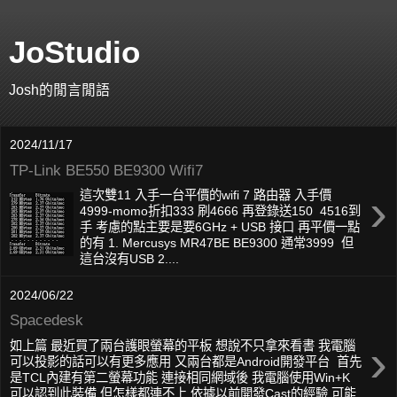
JoStudio
Josh的閒言閒語
2024/11/17
TP-Link BE550 BE9300 Wifi7
›
這次雙11 入手一台平價的wifi 7 路由器 入手價
4999-momo折扣333 刷4666 再登錄送150 4516到
手 考慮的點主要是要6GHz + USB 接口 再平價一點
的有 1. Mercusys MR47BE BE9300 通常3999 但
這台沒有USB 2....
2024/06/22
Spacedesk
›
如上篇 最近買了兩台護眼螢幕的平板 想說不只拿來看書 我電腦
可以投影的話可以有更多應用 又兩台都是Android開發平台 首先
是TCL內建有第二螢幕功能 連接相同網域後 我電腦使用Win+K
可以認到此裝備 但怎樣都連不上 依據以前開發Cast的經驗 可能