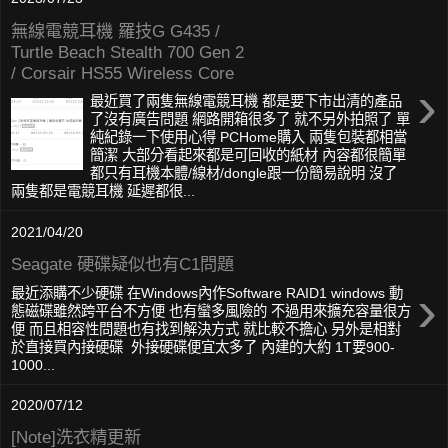
無線電競耳機 羅技G G435 /
Turtle Beach Stealth 700 Gen 2
/ Corsair HS55 Wireless Core
›
最近買了兩隻無線電競耳機 都是要下市出清的產品
了沒有廣告問題 網路開箱很多了 就不另外拍照了 單
純紀錄一下使用心得 PCHome購入 兩隻包裝都相當
簡潔 大部分看起來都是可回收的紙材 內容都很簡單
都只有耳機本體/線材/dongle跟一份簡易說明 沒了
兩隻都是電競耳機 延遲都很...
2021/04/20
Seagate 硬碟疑似也有C1問題
›
最近添購不少硬碟 在Windows內作Software RAID1 windows 動
態磁碟雖然跨平台不方便 也有蠻多風險的 不過用來擴充容量很方
便 而且相容性問題也有找到解決方式 就比較不擔心 另外是相對
於直接買內接硬碟 外接硬碟便宜太多了 內建的大約 1T要900-
1000...
2020/07/12
[Note]洗衣精更新