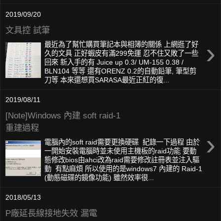
2019/09/20
文具控 試筆
›
最近為了幫忙購買筆記本與相簿的關係 上網逛了好
久的文具 正好蝦皮有滿299免運 忍不住又敗了一些
回來 新入手的有 Juice up 0.3/ UM-155 0.38 /
BLN104 等等 還有ORENZ 0.2的自動鉛筆, 筆型剪
刀等 本來還想買SARASA最近正紅的復...
2019/08/11
[Note]Windows 內建 soft raid-1
重建過程
›
電腦內的soft raid需要更換硬碟 紀錄一下過程 由於
一開始安裝電腦時並未使用主機板的raid功能 要動
態修改bios由ahci改為raid需要修改註冊表並注入驅
動 有點麻煩 所以使用的是windows7 內建的 Raid-1
(動態磁碟的鏡像功能) 雖然效率很...
2018/05/13
P廠延長線接地失效 漏電