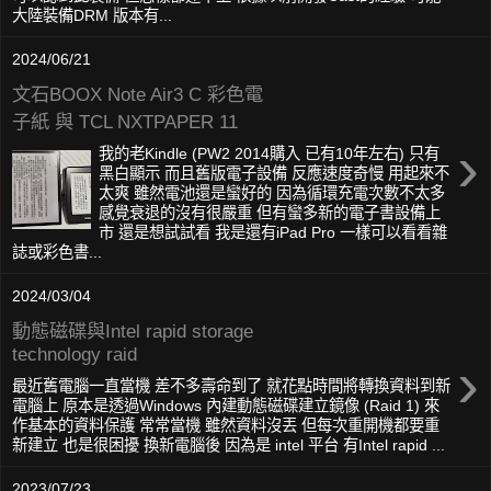
大陸裝備DRM 版本有...
2024/06/21
文石BOOX Note Air3 C 彩色電
子紙 與 TCL NXTPAPER 11
›
我的老Kindle (PW2 2014購入 已有10年左右) 只有
黑白顯示 而且舊版電子設備 反應速度奇慢 用起來不
太爽 雖然電池還是蠻好的 因為循環充電次數不太多
感覺衰退的沒有很嚴重 但有蠻多新的電子書設備上
市 還是想試試看 我是還有iPad Pro 一樣可以看看雜
誌或彩色書...
2024/03/04
動態磁碟與Intel rapid storage
technology raid
›
最近舊電腦一直當機 差不多壽命到了 就花點時間將轉換資料到新
電腦上 原本是透過Windows 內建動態磁碟建立鏡像 (Raid 1) 來
作基本的資料保護 常常當機 雖然資料沒丟 但每次重開機都要重
新建立 也是很困擾 換新電腦後 因為是 intel 平台 有Intel rapid ...
2023/07/23