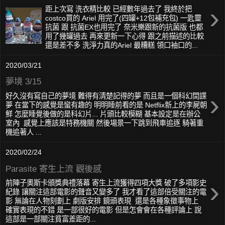
›
距上次寫 洗衣精比較 已經數年過去了 我終於把
costco買的 Ariel 用完了(四罐+12包補充包) 一匙靈
抗菌 跟 抗菌EX也用完了 奈米樂跟新的抗菌版 也都
用了幾罐過去 再來更新一下心得 跟之前描述的比較
還是差不多 洗淨力真的Ariel 最糟糕 領口袖口的...
2020/03/21
夢境 3/15
›
好久沒有寫自己的夢境 難得有清楚記得的夢 而且是一個科幻間諜
夢 在當下的感覺是蠻有趣的 明明睡前看的是 Netflix新上的李屍朝
鮮 怎麼睡覺後做的是科幻片... 片頭比較模糊 基本設定是在辦公
室內 感覺上應該是特務機關 然後場景一下跳到飛車追逐 騎著重
機追著人 ...
2020/02/24
Parasite 寄生上流 觀後感
›
前陣子奧斯卡頒獎典禮落幕 寄生上流獲得四項大獎 破了多項影史
紀錄 讓關注這部電影的聲音又變多了 我才看了這部倍受關注的電
影 無論在人物刻劃上 劇版安排 鏡頭表現 還是各種象徵事物上
確實表現的不錯 是一部很好的電影 但是怎會會在各種評論上 說
這部是一部關注貧富差距的...