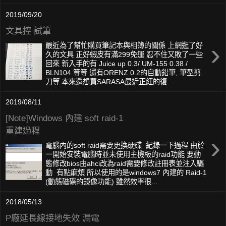
2019/09/20
文具控 試筆
›
最近為了幫忙購買筆記本與相簿的關係 上網逛了好
久的文具 正好蝦皮有滿299免運 忍不住又敗了一些
回來 新入手的有 Juice up 0.3/ UM-155 0.38 /
BLN104 等等 還有ORENZ 0.2的自動鉛筆, 筆型剪
刀等 本來還想買SARASA最近正紅的復...
2019/08/11
[Note]Windows 內建 soft raid-1
重建過程
›
電腦內的soft raid需要更換硬碟 紀錄一下過程 由於
一開始安裝電腦時並未使用主機板的raid功能 要動
態修改bios由ahci改為raid需要修改註冊表並注入驅
動 有點麻煩 所以使用的是windows7 內建的 Raid-1
(動態磁碟的鏡像功能) 雖然效率很...
2018/05/13
P廠延長線接地失效 漏電