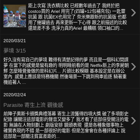
›
距上次寫 洗衣精比較 已經數年過去了 我終於把
costco買的 Ariel 用完了(四罐+12包補充包) 一匙靈
抗菌 跟 抗菌EX也用完了 奈米樂跟新的抗菌版 也都
用了幾罐過去 再來更新一下心得 跟之前描述的比較
還是差不多 洗淨力真的Ariel 最糟糕 領口袖口的...
2020/03/21
夢境 3/15
›
好久沒有寫自己的夢境 難得有清楚記得的夢 而且是一個科幻間諜
夢 在當下的感覺是蠻有趣的 明明睡前看的是 Netflix新上的李屍朝
鮮 怎麼睡覺後做的是科幻片... 片頭比較模糊 基本設定是在辦公
室內 感覺上應該是特務機關 然後場景一下跳到飛車追逐 騎著重
機追著人 ...
2020/02/24
Parasite 寄生上流 觀後感
›
前陣子奧斯卡頒獎典禮落幕 寄生上流獲得四項大獎 破了多項影史
紀錄 讓關注這部電影的聲音又變多了 我才看了這部倍受關注的電
影 無論在人物刻劃上 劇版安排 鏡頭表現 還是各種象徵事物上
確實表現的不錯 是一部很好的電影 但是怎會會在各種評論上 說
這部是一部關注貧富差距的...