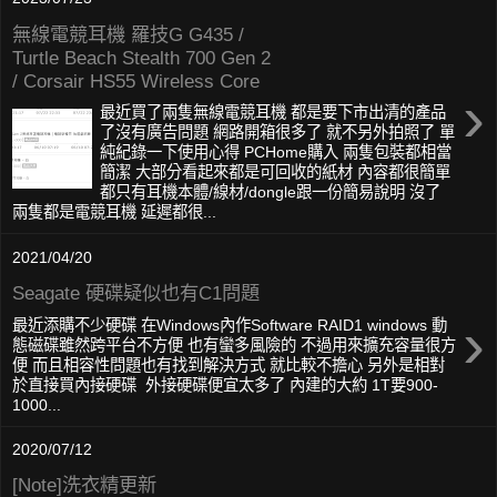
無線電競耳機 羅技G G435 /
Turtle Beach Stealth 700 Gen 2
/ Corsair HS55 Wireless Core
›
最近買了兩隻無線電競耳機 都是要下市出清的產品
了沒有廣告問題 網路開箱很多了 就不另外拍照了 單
純紀錄一下使用心得 PCHome購入 兩隻包裝都相當
簡潔 大部分看起來都是可回收的紙材 內容都很簡單
都只有耳機本體/線材/dongle跟一份簡易說明 沒了
兩隻都是電競耳機 延遲都很...
2021/04/20
Seagate 硬碟疑似也有C1問題
›
最近添購不少硬碟 在Windows內作Software RAID1 windows 動
態磁碟雖然跨平台不方便 也有蠻多風險的 不過用來擴充容量很方
便 而且相容性問題也有找到解決方式 就比較不擔心 另外是相對
於直接買內接硬碟 外接硬碟便宜太多了 內建的大約 1T要900-
1000...
2020/07/12
[Note]洗衣精更新