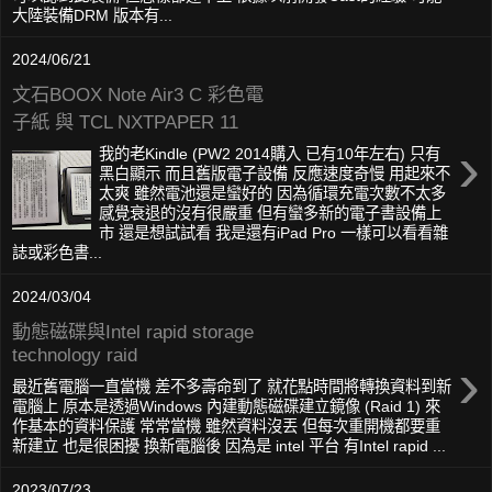
大陸裝備DRM 版本有...
2024/06/21
文石BOOX Note Air3 C 彩色電
子紙 與 TCL NXTPAPER 11
›
我的老Kindle (PW2 2014購入 已有10年左右) 只有
黑白顯示 而且舊版電子設備 反應速度奇慢 用起來不
太爽 雖然電池還是蠻好的 因為循環充電次數不太多
感覺衰退的沒有很嚴重 但有蠻多新的電子書設備上
市 還是想試試看 我是還有iPad Pro 一樣可以看看雜
誌或彩色書...
2024/03/04
動態磁碟與Intel rapid storage
technology raid
›
最近舊電腦一直當機 差不多壽命到了 就花點時間將轉換資料到新
電腦上 原本是透過Windows 內建動態磁碟建立鏡像 (Raid 1) 來
作基本的資料保護 常常當機 雖然資料沒丟 但每次重開機都要重
新建立 也是很困擾 換新電腦後 因為是 intel 平台 有Intel rapid ...
2023/07/23