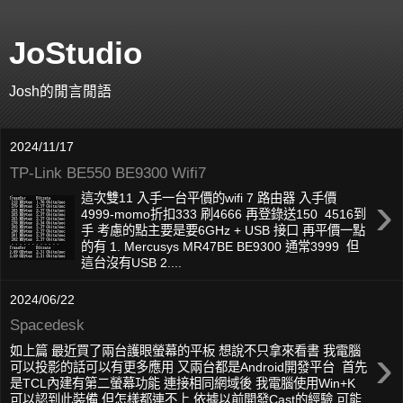
JoStudio
Josh的閒言閒語
2024/11/17
TP-Link BE550 BE9300 Wifi7
›
這次雙11 入手一台平價的wifi 7 路由器 入手價
4999-momo折扣333 刷4666 再登錄送150 4516到
手 考慮的點主要是要6GHz + USB 接口 再平價一點
的有 1. Mercusys MR47BE BE9300 通常3999 但
這台沒有USB 2....
2024/06/22
Spacedesk
›
如上篇 最近買了兩台護眼螢幕的平板 想說不只拿來看書 我電腦
可以投影的話可以有更多應用 又兩台都是Android開發平台 首先
是TCL內建有第二螢幕功能 連接相同網域後 我電腦使用Win+K
可以認到此裝備 但怎樣都連不上 依據以前開發Cast的經驗 可能