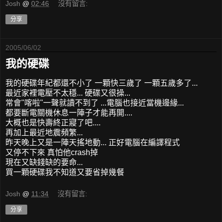
Josh
@
02:46
沒有留言:
分享
2005/06/02
我的硬碟
我的硬碟年紀都還不小了 一顆快三歲了 一顆五歲多了...
最近家裡電壓不太穩... 硬碟又很操...
常會"喀啦"一聲就讀不到了 ...電腦也接近當機邊緣...
都要斷電關機休息一陣子才能再開....
大概也是快壽終正寢了吧....
再加上最近地震頻繁...
昨天晚上又是一陣天搖地動... 正好電腦在編譯程式
又停不下來 真怕他crash掉
現在又缺錢缺的要命...
買一顆硬碟我不知道又要省掉幾餐
Josh
@
11:34
沒有留言:
分享