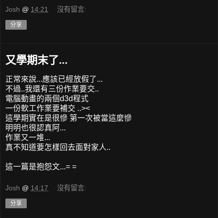
Josh
@
14:21
沒有留言:
分享
又學期末了...
正常來說...應該已經放假了...
不過..我還有三份作業要交..
電腦動畫的兩個d3d程式
一份軟工作業要補交 ..><
這學期實在是很慘 第一次被當這麼慘
明明也很認真阿...
作業又一堆...
真不知道要怎樣回去面對家人..
這一篇是抱怨文...= =
Josh
@
14:17
沒有留言:
分享