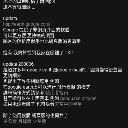
地上的車勉強佔了兩個pix
還不算很細緻 ...
updata
http://earth.google.com/
Google 提供了非網頁介面的軟體
可以更方便 更快速的瀏覽
圖片的解析度似乎也比網頁版的更清晰
還有 我終於找到我家在哪裡了...XD
update 200806
經過許多年 google earth跟google map除了圖資變得更豐富
更精細外
也提出了許多相關應用 例如
在google earth上可以進行 飛行模擬 的模式
詳細操作方式請參考
使用者指南
甚至還可以在上面賽車 例如
geoquake
nitoyon
如果地球看膩了 也可以看
天空中的星星
除了使用軟體 網頁版的也提共了
星際版
月球版
火星版