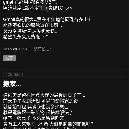
gmail已經用掉6百多MB了...
照這速度...說不定年底會破1G...><
Gmail真的很大...實在不知道他硬碟有多少T
能夠不砍信的感覺實在很爽...
又沒啥垃圾信 速度也頗快...
希望能永久免費啦...^^
Josh
@
18:10
沒有留言:
分享
2005/09/01
搬家...
這兩天是留在圖資大樓的最後的日子了...
前天中午收到通知 可以開始搬家之後
就開始打包 其實我也沒多少東西
就是電腦跟一點雜物 很快就解決了
剩下一張桌子 本來是留到昨天
會有工人來幫忙 ..不過 大概是颱風的關係吧?