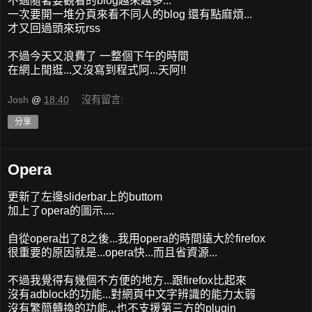
不過隨著要觀看的blog越來越多...
一次要開一堆分頁來看不同人的blog 還有點麻煩...
才又回過頭來玩rss
不過今天又浪費了 一整個下午的時間
在網上閒逛...又沒寫到程式阿...天阿!!
Josh
@
18:40
沒有留言:
分享
Opera
更新了左邊sliderbar上的buttom
加上了opera的圖示....
自從opera出了8之後...我用opera的時間遠大於firefox
很重要的原因就是...opera快...而且省資源...
不過我覺得有幾個不方便的地方...跟firefox比起來
沒有adblock的功能...對網頁中文字辨識的能力太弱
沒有繁簡轉換的功能...也不支援第三方的plugin