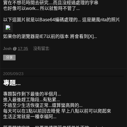
實在不想花時間去研究....而且沒經過處理的字串
也好像可以work... 所以就暫時不管了...
以下這圖片就是以Base64編碼處理的... 這是颶風rita的照片
如果你的瀏覽器是IE7以前的版本 將會看到[X]...
Josh
@
17:35
沒有留言:
分享
2005/09/23
專題...
專題製作剩下最後的半個月...
進入最後趕工階段...有點累...
不過至少生活恢復正常...還算蠻高興的...
每天可以在1點以前回去睡覺 早上八點以前可以爬起來
生活正常就是一種幸福阿...