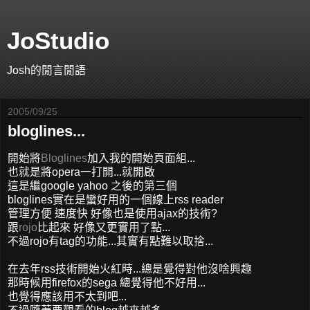
JoStudio
Josh的閒言閒語
2005/09/25
bloglines...
開始將
Bloglines
加入我的開始頁面組...
也就是將opera一打開...就開啟
這是繼google yahoo 之後的第三個
bloglines實在是蠻好用的一個線上rss reader
管理方便 速度快 好像也是使用ajax的技術?
跟
rojo
比起來 好像又更實用了點...
不過rojo有tag的功能...其實有點難以取捨...
在去年rss技術開始火紅時...總是覺得對他沒啥興趣
那時候用firefox的sega 總覺得他不好用...
也覺得應該用不太到吧...