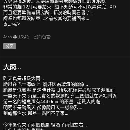
等專題搞定後... 又要繼續跟著老師做外面的project
非常的趕 12月就要結束...還不知道可不可以弄得完...XD
而且還要準備考研究所...都沒啥時間看書了...
課業也都還沒結束...之前被當的要補回來...
累...>///<
Josh
@
15:49
沒有留言:
分享
大雨...
昨天真是超級大雨...
颱風在巴士海峽上..剛好因為環流的關係...
颱風是低氣壓 是逆時針轉...所以花蓮這邊就成了迎風面
一整天下來 雨量其實名的觀測站 有三四個就在這裡附近
第一名的鯉魚潭有444.0mm的雨量...超驚人的啦...
明明不是颱風天 卻像颱風天一樣慘烈...
到處都淹水 還差一點回不了家...
今年暑假來了兩個颱風 經過了兩個左右...