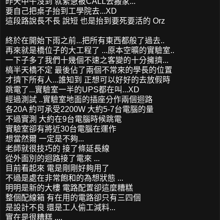
昨天中午沒到 就緊急被CALL去搬家...
要自己把桌子抬到工學院去...XD
這段路說長不長 說短 也是抬到要死要活的 Orz
終於在開始下雨之前...把所有東西都般了過去..
再來就是橋位子的大工程了 ...原本空曠的實驗室..
一下子多了我們十幾個不速之客變的十分擁擠...
槁半天橋不定 最後佔了兩個不常來的學長的位置
才擠下所有人...誰知到 正想可以好好的去放假時
跳電了...實驗室一半的UPS都在叫...XD
經過測試 ..實驗室地面的插座分作兩個迴路
各20A 約可承受2200W 大約5-7台電腦的量
不過實測 大約在9台電腦時候跳電
實驗室卻有將近30台電腦在運作
想當然爾 一定是不夠...
老師就很技巧的 接了條延長線
從外面別的迴路接了電來 ...
目前看起來 電是剛剛好夠用了
不過是處在非常飽和的為想狀態 ...
明明是新的大樓 電路配置卻這麼糟糕
整個配線箱 有在用的電路卻只有三四個
是設計不良 還是工人偷工減料...
實在是很糟糕 ....