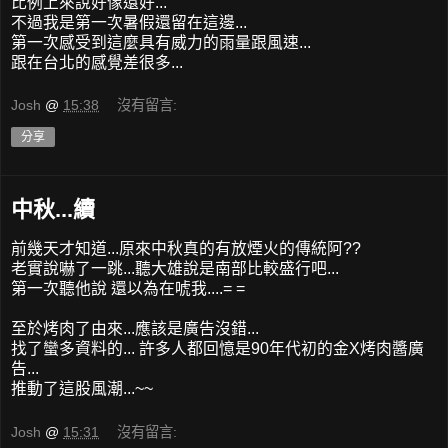
比例上來說好像還好...
不過我是第一次暑假還留在這邊...
第一次感受到這麼具有威力的雨量跟風速...
跟在台北的感覺差很多...
Josh
@
15:38
沒有留言:
分享
中秋...續
前幾天才知道...原來中秋真的有放煙火的傳統阿??
老實說嚇了一跳...聽大雄說是南部比較盛行吧...
第一次聽他說 還以為在唬我....= =
至於烤肉了由來...應該是廣告沒錯...
找了蠻多資料的... 許多人都回憶是90年代初的金X烤肉醬廣
告...
推動了這股風潮...~~
Josh
@
15:31
沒有留言: