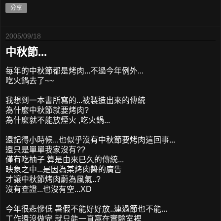
分享
2005/09/18
中秋節...
每年的中秋節都是烤肉...不過今年例外...
吃火鍋去了~~
我想到一本書所寫的...被製造出來的傳統
為什麼中秋節就要烤肉?
為什麼就不能放煙火 ,吃火鍋...
還記得小時候...也似乎沒有中秋節要烤肉這回事...
還只是單單我家沒有??
僅有吃柚子 算是由來已久的傳統...
映象之中...是因為某烤肉醬的廣告
才讓中秋節烤肉蔚為風氣..?
沒有查證...也沒有空...XD
今年很悲慘低 暑假不能好好放..連過節也不能...
工作還沒做完 就只能一直窩在實驗室裡