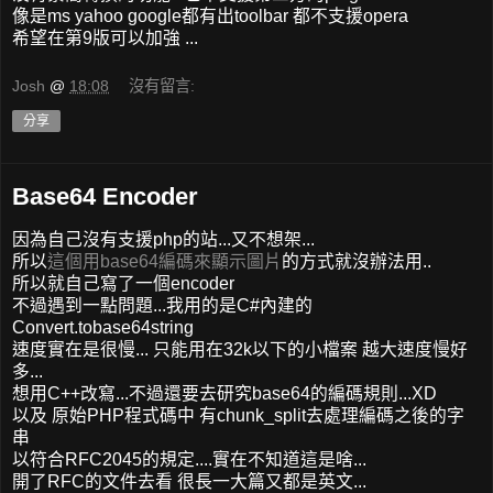
像是ms yahoo google都有出toolbar 都不支援opera
希望在第9版可以加強 ...
Josh
@
18:08
沒有留言:
分享
Base64 Encoder
因為自己沒有支援php的站...又不想架...
所以
這個用base64編碼來顯示圖片
的方式就沒辦法用..
所以就自己寫了一個encoder
不過遇到一點問題...我用的是C#內建的
Convert.tobase64string
速度實在是很慢... 只能用在32k以下的小檔案 越大速度慢好
多...
想用C++改寫...不過還要去研究base64的編碼規則...XD
以及 原始PHP程式碼中 有chunk_split去處理編碼之後的字
串
以符合RFC2045的規定....實在不知道這是啥...
開了RFC的文件去看 很長一大篇又都是英文...