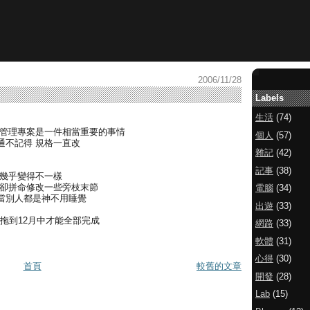
2006/11/28
Labels
生活
(74)
的管理專案是一件相當重要的事情
個人
(57)
通不記得 規格一直改
雜記
(42)
記事
(38)
又幾乎變得不一樣
 卻拼命修改一些旁枝末節
電腦
(34)
 當別人都是神不用睡覺
出遊
(33)
要拖到12月中才能全部完成
網路
(33)
軟體
(31)
心得
(30)
首頁
較舊的文章
開發
(28)
Lab
(15)