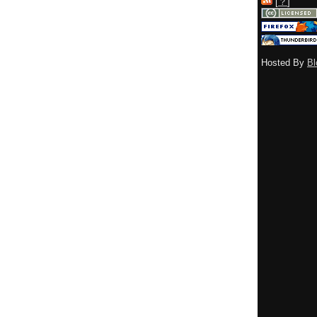
[
？
]
Hosted By
Bl