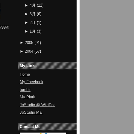
►
4月
(
12
)
►
3月
(
6
)
►
2月
(
1
)
ogger
►
1月
(
3
)
►
2005
(
91
)
►
2004
(
57
)
My Links
Home
My Facebook
tumblr
My Plurk
JoStudio @ WikiDot
JoStudio Mail
Contact Me