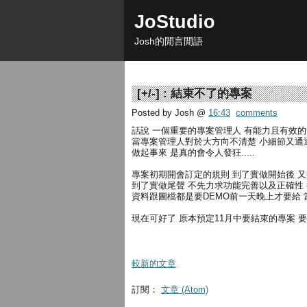
JoStudio
Josh的閒言閒語
[
+/-
] :
結束不了的專案
Posted by Josh
@
16:43
comments
話說 一個重要的專案管理人 有能力且有效
當專案管理人對於大方向不清楚 小細節又通
做起事來 是真的會令人發狂.....
專案初期開會訂定的規則 到了實做開始後 
到了實做尾聲 不先力求功能完善以及正確性
資料跟圖檔都是要DEMO前一天晚上才要給
現在可好了 原本預定11月中要結束的專案 
較新的文章
訂閱：
文章 (Atom)