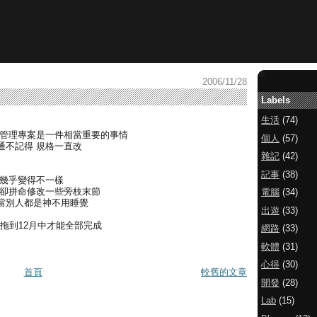
2006/11/28
Labels
生活
(74)
的管理專案是一件相當重要的事情
個人
(57)
通不記得 規格一直改
雜記
(42)
記事
(38)
又幾乎變得不一樣
 卻拼命修改一些旁枝末節
電腦
(34)
 當別人都是神不用睡覺
出遊
(33)
要拖到12月中才能全部完成
網路
(33)
軟體
(31)
心得
(30)
首頁
較舊的文章
開發
(28)
Lab
(15)