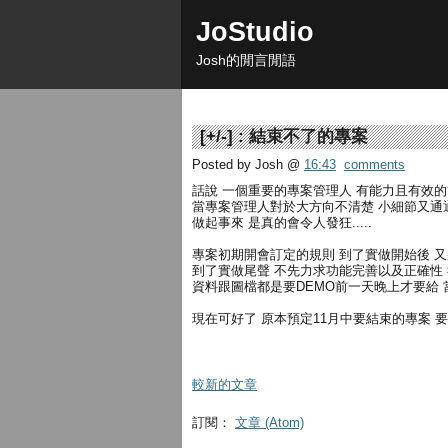
JoStudio
Josh的閒言閒語
[
+/-
] :
結束不了的專案
Posted by Josh
@
16:43
comments
話說 一個重要的專案管理人 有能力且有效
當專案管理人對於大方向不清楚 小細節又通
做起事來 是真的會令人發狂.....
專案初期開會訂定的規則 到了實做開始後 
到了實做尾聲 不先力求功能完善以及正確性
資料跟圖檔都是要DEMO前一天晚上才要給
現在可好了 原本預定11月中要結束的專案 
較新的文章
訂閱：
文章 (Atom)