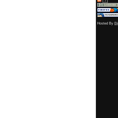
[
？
]
Hosted By
Bl