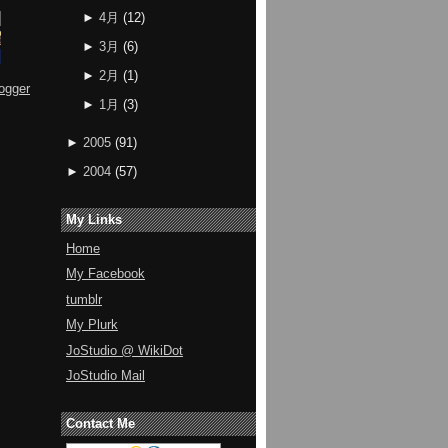
►
4月
(
12
)
►
3月
(
6
)
►
2月
(
1
)
ogger
►
1月
(
3
)
►
2005
(
91
)
►
2004
(
57
)
My Links
Home
My Facebook
tumblr
My Plurk
JoStudio @ WikiDot
JoStudio Mail
Contact Me