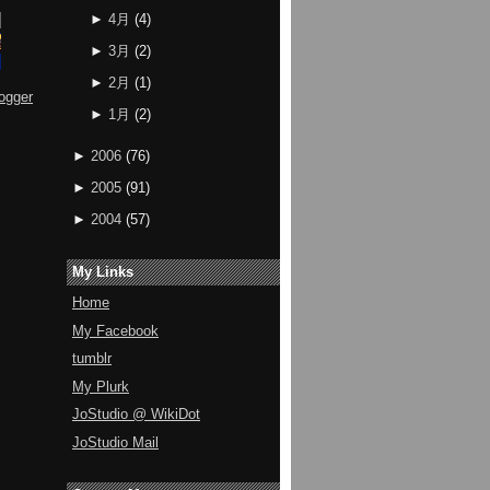
►
4月
(
4
)
►
3月
(
2
)
►
2月
(
1
)
ogger
►
1月
(
2
)
►
2006
(
76
)
►
2005
(
91
)
►
2004
(
57
)
My Links
Home
My Facebook
tumblr
My Plurk
JoStudio @ WikiDot
JoStudio Mail