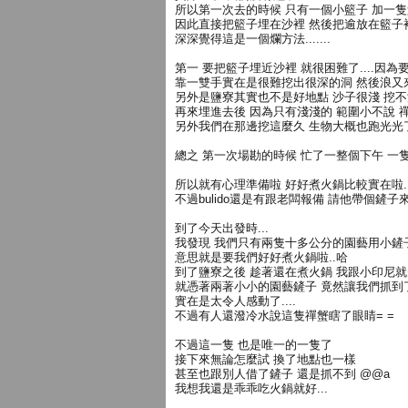
所以第一次去的時候 只有一個小籃子 加一隻
因此直接把籃子埋在沙裡 然後把逾放在籃子裡.
深深覺得這是一個爛方法.......
第一 要把籃子埋近沙裡 就很困難了....因
靠一雙手實在是很難挖出很深的洞 然後浪又來了.
另外是鹽寮其實也不是好地點 沙子很淺 挖不
再來埋進去後 因為只有淺淺的 範圍小不說
另外我們在那邊挖這麼久 生物大概也跑光光
總之 第一次場勘的時候 忙了一整個下午 一隻也沒抓到 
所以就有心理準備啦 好好煮火鍋比較實在啦.
不過bulido還是有跟老闆報備 請他帶個鏟子來..
到了今天出發時...
我發現 我們只有兩隻十多公分的園藝用小鏟子 
意思就是要我們好好煮火鍋啦..哈
到了鹽寮之後 趁著還在煮火鍋 我跟小印尼
就憑著兩著小小的園藝鏟子 竟然讓我們抓到了一
實在是太令人感動了....
不過有人還潑冷水說這隻禪蟹瞎了眼睛= =
不過這一隻 也是唯一的一隻了
接下來無論怎麼試 換了地點也一樣
甚至也跟別人借了鏟子 還是抓不到 @@a
我想我還是乖乖吃火鍋就好...