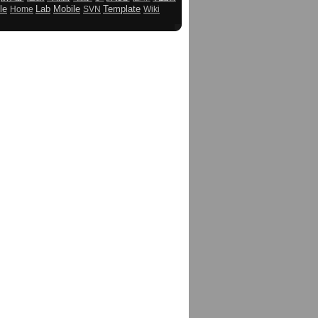
le
Lab
Mobile
Template
Home
SVN
Wiki