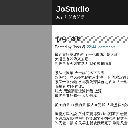
JoStudio
Josh的閒言閒語
[
+/-
] :
麥茶
Posted by Josh
@
22:44
comments
最近實驗室冰箱多了一包東西...是大麥
大概是老闆帶來的吧...
想說最近火氣有點大 就煮來喝喝看
煮法很簡單 弄一鍋開水下去煮
然後把一些大麥先稍微用水沖一下 等水滾後
煮個十來分鐘 水都變為深褐色之後 加入一
喝喝看 夠不夠甜...
熄火 用濾網把渣濾掉後 放涼
最後放進冰箱中 大功告成...
麥子的量 跟糖的量 依人而定啦 大概煮個兩
還蠻好喝的說 跟外面賣得愛x味 麥阿茶 感
不過糖沒加他得多 然後濾的不夠乾淨 稍微
昨天煮一鍋 今天早上就被我喝完了 剛剛又煮了