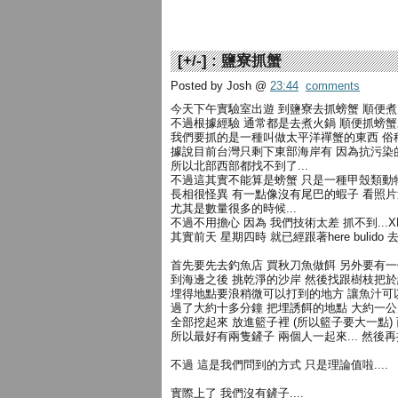
[
+/-
] :
鹽寮抓蟹
Posted by Josh
@
23:44
comments
今天下午實驗室出遊 到鹽寮去抓螃蟹 順便
不過根據經驗 通常都是去煮火鍋 順便抓螃
我們要抓的是一種叫做太平洋禪蟹的東西 俗稱
據說目前台灣只剩下東部海岸有 因為抗污染
所以北部西部都找不到了...
不過這其實不能算是螃蟹 只是一種甲殼類動
長相很怪異 有一點像沒有尾巴的蝦子 看照
尤其是數量很多的時候...
不過不用擔心 因為 我們技術太差 抓不到...X
其實前天 星期四時 就已經跟著here bulid
首先要先去釣魚店 買秋刀魚做餌 另外要有一
到海邊之後 挑乾淨的沙岸 然後找跟樹枝把於
埋得地點要浪稍微可以打到的地方 讓魚汁可
過了大約十多分鐘 把埋誘餌的地點 大約一公
全部挖起來 放進籃子裡 (所以籃子要大一點)
所以最好有兩隻鏟子 兩個人一起來... 然後
不過 這是我們問到的方式 只是理論值啦....
實際上了 我們沒有鏟子....