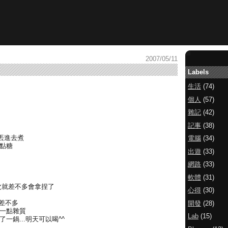
2007/05/11
Labels
生活
(74)
個人
(57)
雜記
(42)
記事
(38)
丟進去煮
電腦
(34)
點點糖
出遊
(33)
網路
(33)
軟體
(31)
次就差不多會拿捏了
心得
(30)
覺差不多
開發
(28)
有一點雜質
Lab
(15)
一鍋...明天可以喝^^