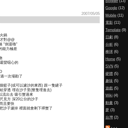
Blogger
(13)
Google
(12)
2007/05/05
Mobile
(11)
電影
(11)
Template
(9)
煮火鍋
日劇
(8)
蟹才對@@
 "倒退嚕"
分析
(6)
的能力極差
棒球
(6)
物
Home
(5)
片還蠻噁心的
SVN
(5)
D
硬體
(5)
o 去過一次場勘了
趣味
(5)
個籃子(或可以濾沙的東西) 跟一隻鏟子
遊戲
(5)
給穿透 埋在沙子里(整隻埋進去)
以流出去 吸引蟹過來
Wiki
(4)
尺見方 深20公分的沙子
動畫
(3)
 而且要快
再把沙子濾掉 裡面就會剩下禪蟹了
夢
(3)
台灣
(2)