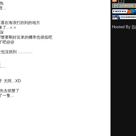
[
？
]
魚
..
為要選在海浪打的到的地方
Hosted By
Bl
..= =
深
 禪蟹要剛好近來的機率也很低吧
了吧@@
............
.
..
天阿...XD
就先去抓蟹了
隻...