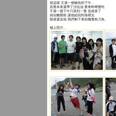
就這樣 又過一個愉快的下午...
其實本來還帶了沙拉油 要來蚱蟬蟹吃
不過一個下午只抓到一隻 也就算了
就在離開前 讓他給回到海裡去
順便還送他 我們剩下來的幾隻秋刀魚..
補上照片...