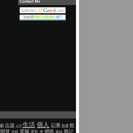
Contact Me
生活
個人
出遊
記事
軟
劇
動畫
台灣
開發
電腦
網路
雜記
電影
遊戲
夢
趣味