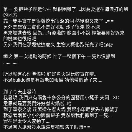
第一 要把籃子埋近沙裡 就很困難了....因為要選在海浪打的到
的地方
靠一雙手實在是很難挖出很深的洞 然後浪又來了...= =
另外是鹽寮其實也不是好地點 沙子很淺 挖不深
再來埋進去後 因為只有淺淺的 範圍小不說 禪蟹要剛好近來
的機率也很低吧
另外我們在那邊挖這麼久 生物大概也跑光光了吧@@
總之 第一次場勘的時候 忙了一整個下午 一隻也沒抓到
............
所以就有心理準備啦 好好煮火鍋比較實在啦..
不過bulido還是有跟老闆報備 請他帶個鏟子來....
到了今天出發時...
我發現 我們只有兩隻十多公分的園藝用小鏟子 天阿...XD
意思就是要我們好好煮火鍋啦..哈
到了鹽寮之後 趁著還在煮火鍋 我跟小印尼就先去抓蟹了
就憑著兩著小小的園藝鏟子 竟然讓我們抓到了一隻...
實在是太令人感動了....
不過有人還潑冷水說這隻禪蟹瞎了眼睛= =