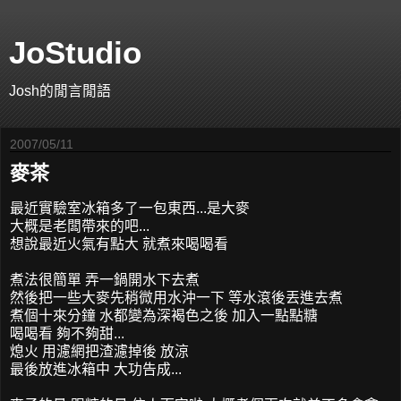
JoStudio
Josh的閒言閒語
2007/05/11
麥茶
最近實驗室冰箱多了一包東西...是大麥
大概是老闆帶來的吧...
想說最近火氣有點大 就煮來喝喝看
煮法很簡單 弄一鍋開水下去煮
然後把一些大麥先稍微用水沖一下 等水滾後丟進去煮
煮個十來分鐘 水都變為深褐色之後 加入一點點糖
喝喝看 夠不夠甜...
熄火 用濾網把渣濾掉後 放涼
最後放進冰箱中 大功告成...