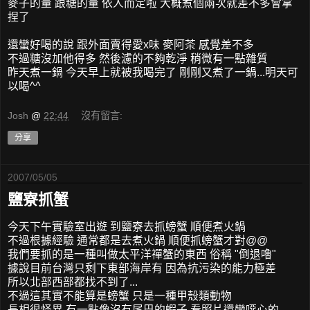
麥子的量 跟糖的量 依人而定啦 大概煮個兩次就差不多會拿
捏了
還蠻好喝的說 跟外面賣得愛x味 麥阿茶 感覺差不多
不過糖沒加他得多 然後濾的不夠乾淨 稍微有一點雜質
昨天煮一鍋 今天早上就被我喝完了 剛剛又煮了一鍋...明天可
以喝^^
Josh
@
22:44
沒有留言:
分享
2007/05/05
鹽寮抓蟹
今天下午實驗室出遊 到鹽寮去抓螃蟹 順便煮火鍋
不過根據經驗 通常都是去煮火鍋 順便抓螃蟹才對@@
我們要抓的是一種叫做太平洋禪蟹的東西 俗稱 "倒退嚕"
據說目前台灣只剩下東部海岸有 因為抗污染的能力極差
所以北部西部都找不到了...
不過這其實不能算是螃蟹 只是一種甲殼類動物
長相很怪異 有一點像沒有尾巴的蝦子 看照片還蠻噁心的