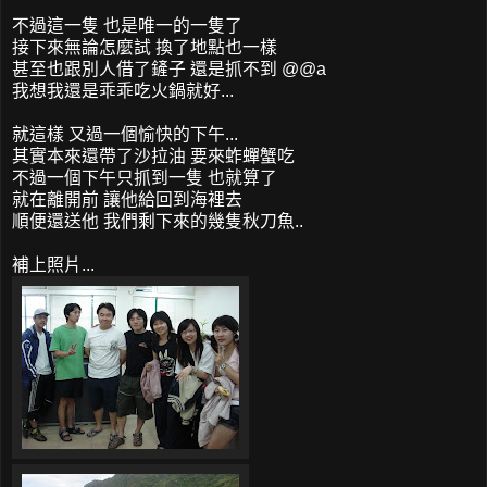
不過這一隻 也是唯一的一隻了
接下來無論怎麼試 換了地點也一樣
甚至也跟別人借了鏟子 還是抓不到 @@a
我想我還是乖乖吃火鍋就好...
就這樣 又過一個愉快的下午...
其實本來還帶了沙拉油 要來蚱蟬蟹吃
不過一個下午只抓到一隻 也就算了
就在離開前 讓他給回到海裡去
順便還送他 我們剩下來的幾隻秋刀魚..
補上照片...