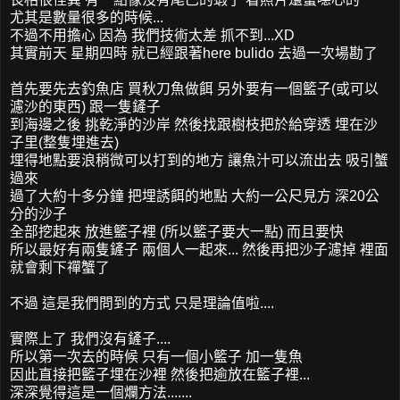
尤其是數量很多的時候...
不過不用擔心 因為 我們技術太差 抓不到...XD
其實前天 星期四時 就已經跟著here bulido 去過一次場勘了
首先要先去釣魚店 買秋刀魚做餌 另外要有一個籃子(或可以
濾沙的東西) 跟一隻鏟子
到海邊之後 挑乾淨的沙岸 然後找跟樹枝把於給穿透 埋在沙
子里(整隻埋進去)
埋得地點要浪稍微可以打到的地方 讓魚汁可以流出去 吸引蟹
過來
過了大約十多分鐘 把埋誘餌的地點 大約一公尺見方 深20公
分的沙子
全部挖起來 放進籃子裡 (所以籃子要大一點) 而且要快
所以最好有兩隻鏟子 兩個人一起來... 然後再把沙子濾掉 裡面
就會剩下禪蟹了
不過 這是我們問到的方式 只是理論值啦....
實際上了 我們沒有鏟子....
所以第一次去的時候 只有一個小籃子 加一隻魚
因此直接把籃子埋在沙裡 然後把逾放在籃子裡...
深深覺得這是一個爛方法.......