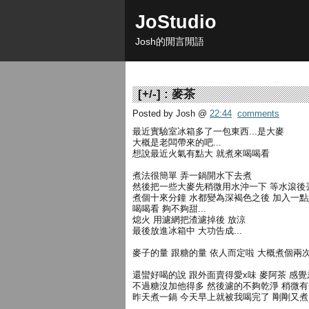
JoStudio
Josh的閒言閒語
[
+/-
] :
麥茶
Posted by Josh
@
22:44
comments
最近實驗室冰箱多了一包東西...是大麥
大概是老闆帶來的吧...
想說最近火氣有點大 就煮來喝喝看
煮法很簡單 弄一鍋開水下去煮
然後把一些大麥先稍微用水沖一下 等水滾後
煮個十來分鐘 水都變為深褐色之後 加入一
喝喝看 夠不夠甜...
熄火 用濾網把渣濾掉後 放涼
最後放進冰箱中 大功告成...
麥子的量 跟糖的量 依人而定啦 大概煮個兩
還蠻好喝的說 跟外面賣得愛x味 麥阿茶 感
不過糖沒加他得多 然後濾的不夠乾淨 稍微
昨天煮一鍋 今天早上就被我喝完了 剛剛又煮了