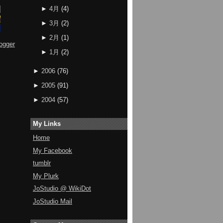
►
4月
(
4
)
►
3月
(
2
)
►
2月
(
1
)
ogger
►
1月
(
2
)
►
2006
(
76
)
►
2005
(
91
)
►
2004
(
57
)
My Links
Home
My Facebook
tumblr
My Plurk
JoStudio @ WikiDot
JoStudio Mail