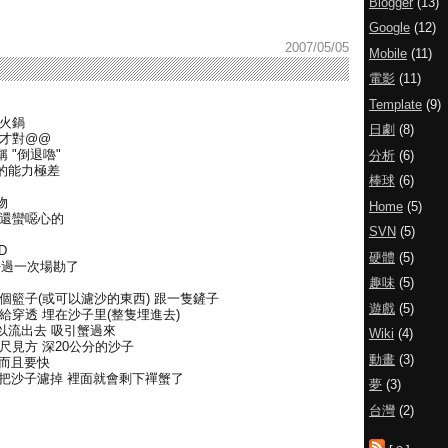
Blogger
(13)
Google
(12)
2007/05/05
Mobile
(11)
電影
(11)
Template
(9)
煮火鍋
日劇
(8)
蟹才對@@
 "倒退嚕"
分析
(6)
的能力極差
棒球
(6)
物
Home
(5)
片還蠻噁心的
SVN
(5)
D
硬體
(5)
o 去過一次場勘了
趣味
(5)
個籃子(或可以濾沙的東西) 跟一隻鏟子
遊戲
(5)
給穿透 埋在沙子里(整隻埋進去)
以流出去 吸引蟹過來
Wiki
(4)
尺見方 深20公分的沙子
動畫
(3)
 而且要快
再把沙子濾掉 裡面就會剩下禪蟹了
夢
(3)
台灣
(2)