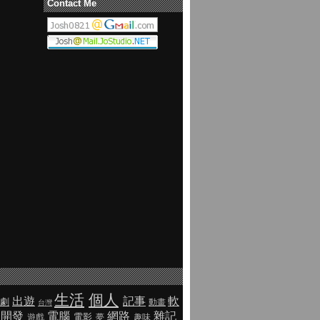
Contact Me
生活
個人
出遊
記事
軟
劇
動畫
台灣
開發
電腦
網路
雜記
電影
遊戲
夢
趣味