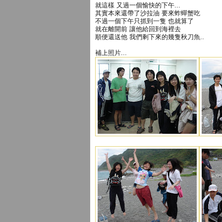
就這樣 又過一個愉快的下午...
其實本來還帶了沙拉油 要來蚱蟬蟹吃
不過一個下午只抓到一隻 也就算了
就在離開前 讓他給回到海裡去
順便還送他 我們剩下來的幾隻秋刀魚..
補上照片...