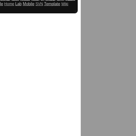
le
Lab
Mobile
Template
Home
SVN
Wiki