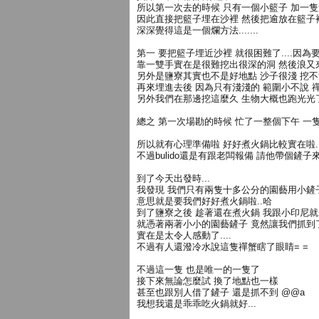
所以第一次去的時候 只有一個小籃子 加一隻
因此直接把籃子埋在沙裡 然後把逾放在籃子裡.
深深覺得這是一個爛方法.......
第一 要把籃子埋近沙裡 就很困難了....因
靠一雙手實在是很難挖出很深的洞 然後浪又來了.
另外是鹽寮其實也不是好地點 沙子很淺 挖不
再來埋進去後 因為只有淺淺的 範圍小不說
另外我們在那邊挖這麼久 生物大概也跑光光
總之 第一次場勘的時候 忙了一整個下午 一隻也沒抓到 
所以就有心理準備啦 好好煮火鍋比較實在啦.
不過bulido還是有跟老闆報備 請他帶個鏟子來..
到了今天出發時...
我發現 我們只有兩隻十多公分的園藝用小鏟子 
意思就是要我們好好煮火鍋啦..哈
到了鹽寮之後 趁著還在煮火鍋 我跟小印尼
就憑著兩著小小的園藝鏟子 竟然讓我們抓到了一
實在是太令人感動了....
不過有人還潑冷水說這隻禪蟹瞎了眼睛= =
不過這一隻 也是唯一的一隻了
接下來無論怎麼試 換了地點也一樣
甚至也跟別人借了鏟子 還是抓不到 @@a
我想我還是乖乖吃火鍋就好...