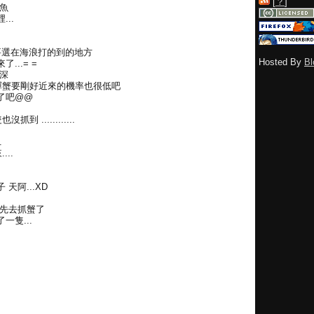
[
？
]
魚
..
為要選在海浪打的到的地方
Hosted By
Bl
..= =
深
 禪蟹要剛好近來的機率也很低吧
了吧@@
............
.
..
天阿...XD
就先去抓蟹了
隻...