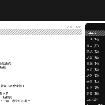
2007/05/11
Labels
生活
(74)
個人
(57)
雜記
(42)
記事
(38)
丟進去煮
電腦
(34)
點點糖
出遊
(33)
網路
(33)
軟體
(31)
次就差不多會拿捏了
心得
(30)
覺差不多
開發
(28)
有一點雜質
Lab
(15)
一鍋...明天可以喝^^