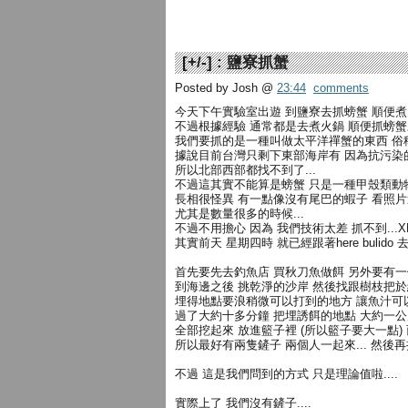
[
+/-
] :
鹽寮抓蟹
Posted by Josh
@
23:44
comments
今天下午實驗室出遊 到鹽寮去抓螃蟹 順便
不過根據經驗 通常都是去煮火鍋 順便抓螃
我們要抓的是一種叫做太平洋禪蟹的東西 俗稱
據說目前台灣只剩下東部海岸有 因為抗污染
所以北部西部都找不到了...
不過這其實不能算是螃蟹 只是一種甲殼類動
長相很怪異 有一點像沒有尾巴的蝦子 看照
尤其是數量很多的時候...
不過不用擔心 因為 我們技術太差 抓不到...X
其實前天 星期四時 就已經跟著here bulid
首先要先去釣魚店 買秋刀魚做餌 另外要有一
到海邊之後 挑乾淨的沙岸 然後找跟樹枝把於
埋得地點要浪稍微可以打到的地方 讓魚汁可
過了大約十多分鐘 把埋誘餌的地點 大約一公
全部挖起來 放進籃子裡 (所以籃子要大一點)
所以最好有兩隻鏟子 兩個人一起來... 然後
不過 這是我們問到的方式 只是理論值啦....
實際上了 我們沒有鏟子....