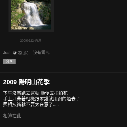
20090222-內洞
Josh
@
23:37
沒有留言:
分享
2009 陽明山花季
下午沒事跑去運動 順便去拍拍花
手上只帶著相機跟零錢就用跑的過去了
照相技術就不要太在意了.....
相簿在此