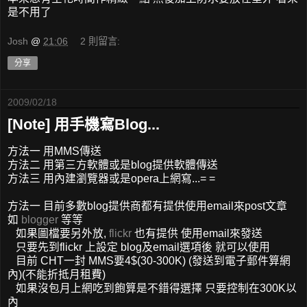
是不用了
Josh
@
21:06
2 則留言:
分享
2009/02/18
[Note] 用手機寫Blog...
方法一 用MMS傳送
方法二 用第三方軟體或是blog提供軟體傳送
方法三 用內建瀏覽器或是opera上網寫...= =
方法一 目前多數blog提供商都有提供使用email來post文章
如
blogger
等等
如果圖檔要另外放,
flickr
也有提供 使用email來發送
只要先到flickr 上設定 blog及email選項後 就可以使用
目前 CHT一封 MMS要4$(30-300K) (發送到電子郵件算網
內)(不能折抵月租費)
如果沒包月上網吃到飽算是不錯得選擇 只要控制在300K以
內