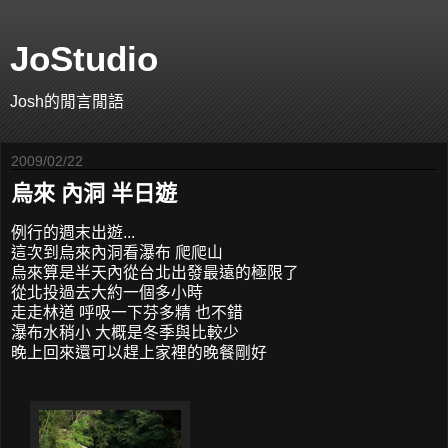
JoStudio
Josh的閒言閒語
2009/02/22
烏來 內洞 半日遊
例行的週末出遊...
這次到烏來內洞看瀑布 爬爬山
烏來算是半天內從台北出發最遠的極限了
從北投過去大約一個多小時
走走林道 呼吸一下芬多精 也不錯
瀑布水稍小 大概是冬季與比較少
晚上回來還可以趕上家裡的晚餐剛好