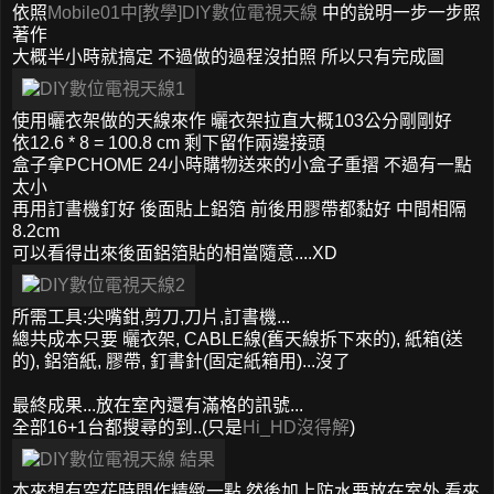
依照
Mobile01中[教學]DIY數位電視天線
中的說明一步一步照
著作
大概半小時就搞定 不過做的過程沒拍照 所以只有完成圖
使用曬衣架做的天線來作 曬衣架拉直大概103公分剛剛好
依12.6 * 8 = 100.8 cm 剩下留作兩邊接頭
盒子拿PCHOME 24小時購物送來的小盒子重摺 不過有一點
太小
再用訂書機釘好 後面貼上鋁箔 前後用膠帶都黏好 中間相隔
8.2cm
可以看得出來後面鋁箔貼的相當隨意....XD
所需工具:尖嘴鉗,剪刀,刀片,訂書機...
總共成本只要 曬衣架, CABLE線(舊天線拆下來的), 紙箱(送
的), 鋁箔紙, 膠帶, 釘書針(固定紙箱用)...沒了
最終成果...放在室內還有滿格的訊號...
全部16+1台都搜尋的到..(只是
Hi_HD沒得解
)
本來想有空花時間作精緻一點 然後加上防水要放在室外 看來