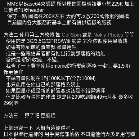
MMS以Base64來編碼 所以原始圖檔應該要小於225K 加上
其他資訊及header
保守一點 圖檔在200K左右 大約可以放200萬像素的圖檔
目前國內各大服務商基本上都有提供這樣的服務
方法二 使用第三方軟體 如
CellSpin
或是
Nokia Photos
等等
使用的是 3G/3.5G/GPRS/Wifi 網路 完全依照使用量收錢
如果有吃到飽的費率就 盡量用吧
或是一些電信業者都有推出行動部落格的功能...
當然是 額外收錢... 不過...
我查了一下費率使用emome的行動部落格 一封只要1.5 好
像更便宜
不過容量限制在1封100K以下(全部100M)
也只能用在他自己的部落格系統上
如果圖量小或是新的部落客應該是不錯得選擇
但是比較有彈性的作法 還是用299吃到飽(49元月租 最多收
299)吧
方法三 ....算了吧 更麻煩...
上網研究一下 大概有這幾種吧...
日本很流行這樣的 用手機寫部落格 不知道他們大多是用何種