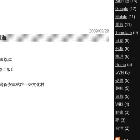
Blogger
(13)
Google
(12)
Mobile
(11)
電影
(11)
2009/09/28
Template
(9)
日遊
日劇
(8)
分析
(6)
棒球
(6)
 逛旗津
Home
(5)
路回飯店
SVN
(5)
硬體
(5)
午是保安車站跟十鼓文化村
趣味
(5)
遊戲
(5)
Wiki
(4)
動畫
(3)
夢
(3)
台灣
(2)