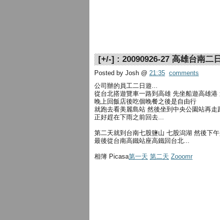
[
+/-
] :
20090926-27 高雄台南二
Posted by Josh
@
21:35
comments
公司辦的員工二日遊...
從台北搭遊覽車一路到高雄 先坐船遊高雄港
晚上回飯店後吃個晚餐之後是自由行
就跑去看美麗島站 然後坐到中央公園站再走
正好趕在下雨之前回去...
第二天就到台南七股鹽山 七股潟湖 然後下
最後從台南高鐵站座高鐵回台北...
相簿 Picasa
第一天
第二天
Zooomr