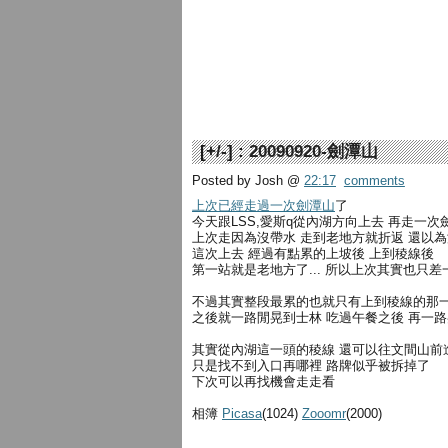
[
+/-
] :
20090920-劍潭山
Posted by Josh
@
22:17
comments
上次已經走過一次劍潭山
了
今天跟LSS,愛斯q從內湖方向上去 再走一次
上次走因為沒帶水 走到老地方就折返 還以
這次上去 經過有點累的上坡後 上到稜線後
第一站就是老地方了... 所以上次其實也只差
不過其實整段最累的也就只有上到稜線的那
之後就一路閒晃到士林 吃過午餐之後 再一路晃
其實從內湖這一頭的稜線 還可以往文間山前
只是找不到入口再哪裡 路牌似乎被拆掉了
下次可以再找機會走走看
相簿
Picasa
(1024)
Zooomr
(2000)