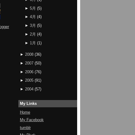
►
5月
(
5
)
►
4月
(
4
)
►
3月
(
5
)
ogger
►
2月
(
4
)
►
1月
(
1
)
►
2008
(
36
)
►
2007
(
50
)
►
2006
(
76
)
►
2005
(
91
)
►
2004
(
57
)
My Links
Home
My Facebook
tumblr