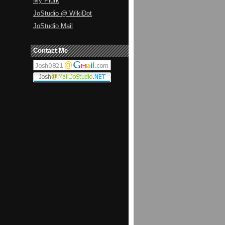
My Plurk
JoStudio @ WikiDot
JoStudio Mail
Contact Me