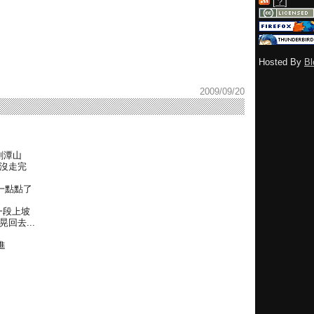
[
？
]
Hosted By
Bl
2009/09/20
劍潭山
為沒走完
一點點了
一段上坡
回去...
進