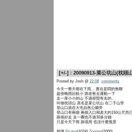
[
+/-
] :
20090913-菜公坑山(枕頭山
Posted by Josh
@
22:08
comments
今天一整天都在下雨... 實在是悶的無聊
趁傍晚雨比較小 跟老爸去運動一下
走一座小小的山 不過卻蠻有名的...
叫做枕頭山 原名是菜公坑山 在二子山旁
登山口就在大屯自然公園旁
登山口有兩個 兩個入口相差大約150公尺而
路很好走 走一圈也不過30多分鐘
只是今天下雨 路很滑 也沒什麼風景
相簿
Picasa
(1024)
Zooomr
(2000)