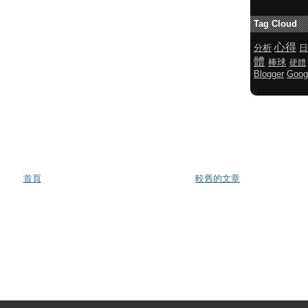
Tag Cloud
心得
分析
日
體
棒球
硬體
Blogger
Goog
首頁
較舊的文章