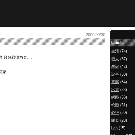
2009/09/30
Labels
生活
(74)
只好忍痛放棄....
個人
(57)
雜記
(42)
回家
記事
(38)
電腦
(34)
出遊
(33)
網路
(33)
軟體
(31)
心得
(30)
開發
(28)
Lab
(15)