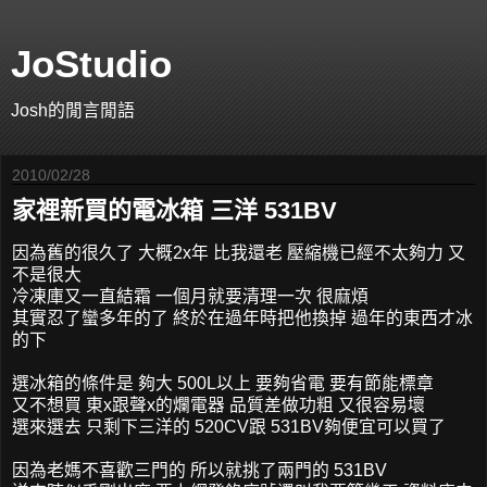
JoStudio
Josh的閒言閒語
2010/02/28
家裡新買的電冰箱 三洋 531BV
因為舊的很久了 大概2x年 比我還老 壓縮機已經不太夠力 又
不是很大
冷凍庫又一直結霜 一個月就要清理一次 很麻煩
其實忍了蠻多年的了 終於在過年時把他換掉 過年的東西才冰
的下
選冰箱的條件是 夠大 500L以上 要夠省電 要有節能標章
又不想買 東x跟聲x的爛電器 品質差做功粗 又很容易壞
選來選去 只剩下三洋的 520CV跟 531BV夠便宜可以買了
因為老媽不喜歡三門的 所以就挑了兩門的 531BV