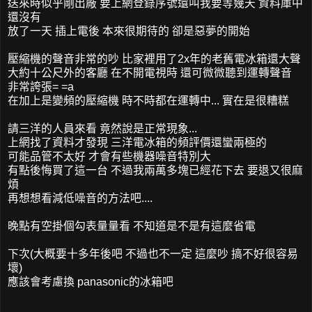
送來時似乎剛出廠 要上網登錄序號還叫我要等幾天 資料庫中
還沒有
放了一天 插上電後 本來很期待的 卻是惡夢的開始
壓縮機的聲音非常的吵 比家裡用了2x年的老舊電冰箱還大聲
大約十公尺外的客廳 在不開電視時 還可微微聽到運轉聲音
非常誇張= =a
在加上是變頻的壓縮機 時不時都在運轉中... 實在是很糟糕
請三洋的人員來看 竟然說是正常現象...
上網找了資料才發現 三洋電冰箱的頻評價還蠻兩極的
可能品管不太好 才會有些機器噪音特別大
有點後悔買了這一台 不過我兩萬多塊已經花下去 要退又很麻
煩
再想想看減低噪音的方法吧....
晚點有空掛個勾表量量看 不知道是不是有這麼省電
下次(大概要十多年後吧 不過也不一定 這麼吵 搞不好很容易
壞)
應該會考慮換 panasonic的冰箱吧