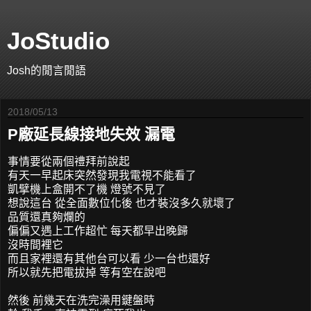
JoStudio
Josh的閒言閒語
2018/05/13
P廠延長線接地失效 漏電
事情要從兩個禮拜前說起
有天一早起床突然發現我電視不能看了
凱擘機上盒開不了機 燈號不見了
想說這台 從全面數位化後 也才裝沒多久就壞了
品質還真夠爛的
偏偏又遇上工作超忙 每天都早出晚歸
沒時間裡它
而且家裡還有其他台可以看 少一台也還好
所以就先把電拔掉 等有空在說吧
然後 前幾天在洗完澡用鍵盤時