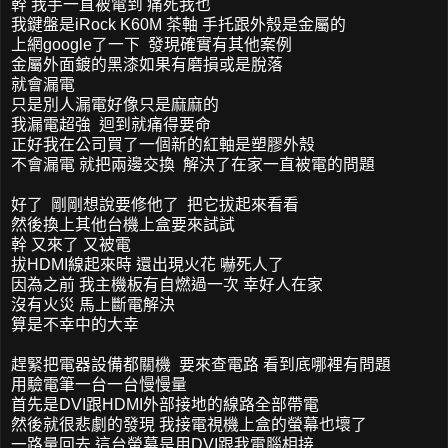
幹 我手一直被電到 痛死我也
我鍵盤是iRock K60M 茶軸 手托跟外殼是金屬的
上網google了一下 發現確實有其他案例
金屬外面鍍的黑漆如果有磨損或是脫落
就會漏電
只是別人漏電好像只是麻麻的
我漏電超強 迴到就痛得要命
正好我在公司買了一個新的紅軸是塑膠外殼
不會漏電 就把兩邊交換 解決了在家一直被電的問題
好了 剛剛想說要修他了 把它拔起來看看
然後換上其他台機上盒要來試試
幹 又來了 又被電
拔HDMI線起來時 還出現火花 嚇死人了
因為之前 我主機板有自燃過一次 幸好人在家
沒有火災 馬上斷電解決
算是不幸中的大幸
趕緊把電器設備都關機 要來查電路 看到底哪裡有問題
用驗電筆一台一台慢慢量
首先是DVI跟HDMI外部接地的線路全部帶電
然後就很悲劇的發現 我接電視機上盒的螢幕也壞了
一路量回去 這台螢幕是用DVI跟我電腦相接