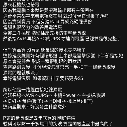
原來我機殼也帶電
因為我電腦本來就是雙螢幕輸出還有主螢幕在
這台平常都拿來看電視沒在用 就沒發現它也掛了@@
因為資料寶貴 不但有建Raid 弄網路硬碟備份
電腦也很努力的改善用電環境
全部三孔插座 牆壁插座先接防雷擊延長線
然後接AVR 再接APC的UPS 才連到電腦 已經算是很完整了
但千算萬算 沒算到延長線的接地竟然壞了
這條延長線剛好有個環形燈 上半部是雷擊保護 下半部是接地
原本會亮雙色 形成一種很刺眼的環狀燈
查電路到最後 才發現燈怎麼只亮一半 換了一條延長線後
漏電問題就解決了
幸好電腦沒壞 如果資料掛了要花更多$$
所以他是一路經由接地線漏電
從延長線->AVR->UPS-> 主機Power -> 主機板/機殼
-> DVI -> 螢幕(掛了) -> HDMI -> 機上盒(掛了)
這兩星期來幸好沒發生什麼意外
P家的延長線是去年底買的 剛好特價
號稱可以防一千多焦耳的突波 算是同級產品中最高的了