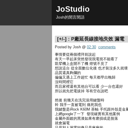
JoStudio
Josh的閒言閒語
[
+/-
] :
P廠延長線接地失效 漏電
Posted by Josh
@
02:30
comments
事情要從兩個禮拜前說起
有天一早起床突然發現我電視不能看了
凱擘機上盒開不了機 燈號不見了
想說這台 從全面數位化後 也才裝沒多久就壞
品質還真夠爛的
偏偏又遇上工作超忙 每天都早出晚歸
沒時間裡它
而且家裡還有其他台可以看 少一台也還好
所以就先把電拔掉 等有空在說吧
然後 前幾天在洗完澡用鍵盤時
幹 我手一直被電到 痛死我也
我鍵盤是iRock K60M 茶軸 手托跟外殼是金
上網google了一下 發現確實有其他案例
金屬外面鍍的黑漆如果有磨損或是脫落
就會漏電
只是別人漏電好像只是麻麻的