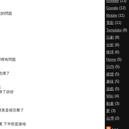
Blogger
(13)
Google
(12)
電的問題
Mobile
(11)
電影
(11)
Template
(9)
日劇
(8)
分析
(6)
棒球
(6)
Home
(5)
哪裡有問題
SVN
(5)
也壞了
硬體
(5)
趣味
(5)
在
遊戲
(5)
掛了@@
Wiki
(4)
動畫
(3)
已經算是很完整了
夢
(3)
台灣
(2)
護 下半部是接地