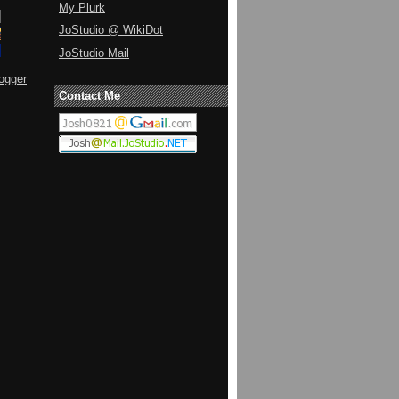
My Plurk
JoStudio @ WikiDot
JoStudio Mail
ogger
Contact Me