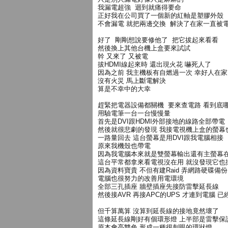
我漏電超強 迴到就痛得要命
正好我在公司買了一個新的紅軸是塑膠外殼
不會漏電 就把兩邊交換 解決了在家一直被
好了 剛剛想說要修他了 把它拔起來看看
然後換上其他台機上盒要來試試
幹 又來了 又被電
拔HDMI線起來時 還出現火花 嚇死人了
因為之前 我主機板有自燃過一次 幸好人在家
沒有火災 馬上斷電解決
算是不幸中的大幸
趕緊把電器設備都關機 要來查電路 看到底
用驗電筆一台一台慢慢量
首先是DVI跟HDMI外部接地的線路全部帶電
然後就很悲劇的發現 我接電視機上盒的螢幕
一路量回去 這台螢幕是用DVI跟我電腦相接
原來我機殼也帶電
因為我電腦本來就是雙螢幕輸出還有主螢幕
這台平常都拿來看電視沒在用 就沒發現它也
因為資料寶貴 不但有建Raid 弄網路硬碟備份
電腦也很努力的改善用電環境
全部三孔插座 牆壁插座先接防雷擊延長線
然後接AVR 再接APC的UPS 才連到電腦 
但千算萬算 沒算到延長線的接地竟然壞了
這條延長線剛好有個環形燈 上半部是雷擊保
原本會亮雙色 形成一種很刺眼的環狀燈