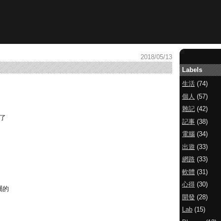
2018/05/13
Labels
生活
(74)
個人
(57)
雜記
(42)
了
記事
(38)
電腦
(34)
出遊
(33)
網路
(33)
軟體
(31)
心得
(30)
屬的
開發
(28)
Lab
(15)