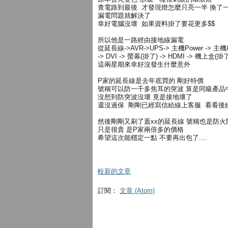
查電路到最後 才發現燈怎麼只亮一半 換了
漏電問題就解決了
幸好電腦沒壞 如果資料掛了要花更多$$
所以他是一路經由接地線漏電
從延長線->AVR->UPS-> 主機Power -> 主
-> DVI -> 螢幕(掛了) -> HDMI -> 機上盒(掛
這兩星期來幸好沒發生什麼意外
P家的延長線是去年底買的 剛好特價
號稱可以防一千多焦耳的突波 算是同級產品
沒想到防突波沒壞 竟是接地壞了
還沒過保 剛剛已經寫信給線上客服 看看後
然後剛剛又刷了蓋xx的延長線 號稱也是防
只是很貴 是P家兩倍多的價格
希望這次能穩定一點 不要再出包了....
較新的文章
訂閱：
文章 (Atom)