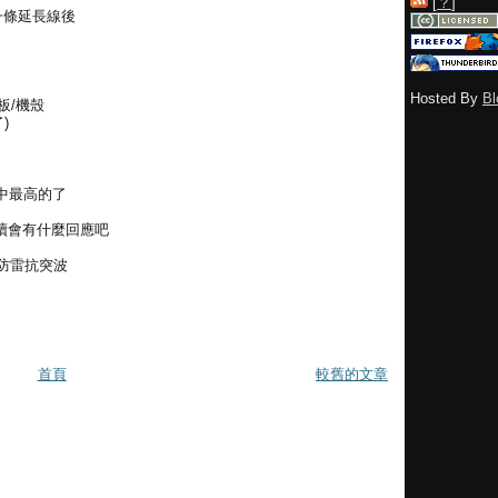
[
？
]
一條延長線後
Hosted By
Bl
機板/機殼
了)
中最高的了
續會有什麼回應吧
火防雷抗突波
首頁
較舊的文章