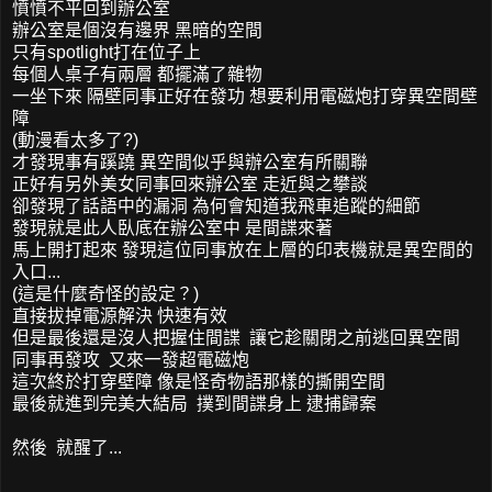
憤憤不平回到辦公室
辦公室是個沒有邊界 黑暗的空間
只有spotlight打在位子上
每個人桌子有兩層 都擺滿了雜物
一坐下來 隔壁同事正好在發功 想要利用電磁炮打穿異空間壁
障
(動漫看太多了?)
才發現事有蹊蹺 異空間似乎與辦公室有所關聯
正好有另外美女同事回來辦公室 走近與之攀談
卻發現了話語中的漏洞 為何會知道我飛車追蹤的細節
發現就是此人臥底在辦公室中 是間諜來著
馬上開打起來 發現這位同事放在上層的印表機就是異空間的
入口...
(這是什麼奇怪的設定？)
直接拔掉電源解決 快速有效
但是最後還是沒人把握住間諜 讓它趁關閉之前逃回異空間
同事再發攻 又來一發超電磁炮
這次終於打穿壁障 像是怪奇物語那樣的撕開空間
最後就進到完美大結局 撲到間諜身上 逮捕歸案
然後 就醒了...