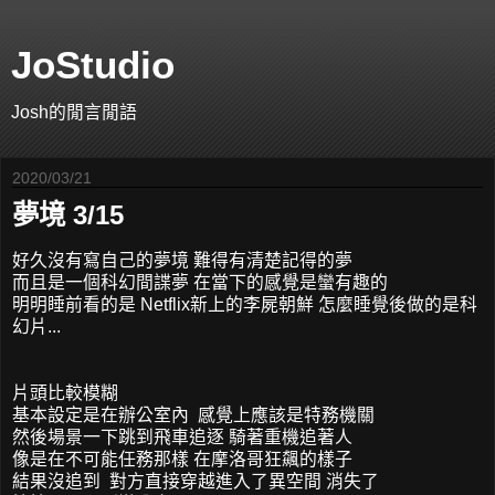
JoStudio
Josh的閒言閒語
2020/03/21
夢境 3/15
好久沒有寫自己的夢境 難得有清楚記得的夢
而且是一個科幻間諜夢 在當下的感覺是蠻有趣的
明明睡前看的是 Netflix新上的李屍朝鮮 怎麼睡覺後做的是科
幻片...
片頭比較模糊
基本設定是在辦公室內 感覺上應該是特務機關
然後場景一下跳到飛車追逐 騎著重機追著人
像是在不可能任務那樣 在摩洛哥狂飆的樣子
結果沒追到 對方直接穿越進入了異空間 消失了