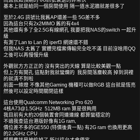
基本上就是給同一個房間使用 隔一道水泥牆就差很多了
至於2.4G 訊號比我舊AP還差一些 5G差不多
因為這台只有2x2MIMO 舊的有4x4
其他還有多了全2.5G有線網孔 我要把我NAS的switch 一起升
級
有測了Lan to Lan 的 iperf3 網速還不錯
但我NAS 太舊了 實體完檔案傳輸完全吃不滿 目前沒啥用QQ
之後可以再慢慢升級
外觀就方方正正的 沒有突出的天線 算是比較美觀一點
但上方有開孔 這點對我就蠻爛的 我房間落塵較高 掉到洞裡
的就清不到啦
前面一條燈 不像其他Gaming 機種可以做RGB 這台就是恆亮
然後可以設定時間關閉這樣
這台使用Qualcomm Networking Pro 620
4核
A73@1.5GHz
512MB ram 算是很夠用
我目前有大約20個裝置會同連連線 都算蠻穩定的
不過我查這台港版好像有1G ram,
價位差不多的GE550 (特價後貴一點) 有2G ram 也換用更高
的2.2GHz CPU
感覺應該是被偷掉了 所以這台才會便宜