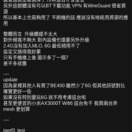
另外這韌體沒有可以BT下載功能 VPN 有WireGuard 很省資
源
所以基本上也是夠用了 不刷機的話 應該沒有啥耗用資源的應
用
整體而言 升級體感不太大
對外頻寬不夠大 對內設備也還要另外升級
2.4G沒有加入MLO, 6G 最低頻用不了
設定又搞得我好累
只有手機連上後 圖示多了一個7
差不多就醬
----
update
因為家裡其他人有買了BE400 雖然少了6G 但其他訊號對比
確實更好一些
如果沒有特別要玩6G 就不用考慮這台啦
甚至更便宜的小米AX3000T Wifi6 這台免千 我買兩台弄
mesh 更划算
----
iperf3 test