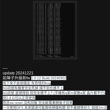
----
update 20241221
前陣子升級新fw
1.0.12 Build 20240902
用下來不是很穩定 有奇怪的bug
5G訊號有機會完全死掉 掃不到也連不上
6G訊號 是掃得到 但完全連不上? (手機有q家m家跟a家 晶片都不行)
但2.4 G可以正常使用
而且sw reset 沒有回復 完全斷電重開後才回來
一次使用DFS 本來猜測可能跟他掃描有關 但不重開等好久 超過1hr沒