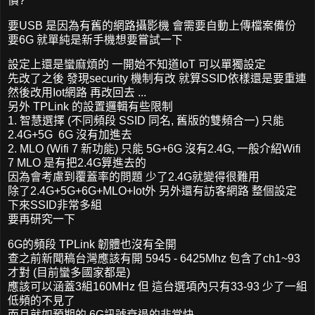
價?
要USB 是因為有舊的網路攝影機 會需要自動上傳檔案備份
要6G 就單純是新手機想要嘗試一下
設定上還是蠻麻煩的 一開始不知道IoT 可以單獨設定
先改了之後 發現security 機制有改 就算SSID依樣還是要重連
然後改用Iot網路 再改回去 ...
另外 TPLink 的設置邏輯有些限制
1. 智慧選擇 (不同頻段 SSID 同名, 舊版的雙頻合一) 只能
2.4G+5G 6G 沒有加進去
2. MLO (Wifi 7 新功能) 只能 5G+6G 沒有2.4G, 一般介紹Wifi
7 MLO 是有把2.4G算進去的
因為會考慮到覆蓋率的問題 少了2.4G就變得很難用
除了2.4G+5G+6G+MLO+Iot外 另外還有訪客網路 整個設定
下來SSID非常多組
要再研究一下
6G的頻段 TPLink 韌體也沒有全開
查之前新聞稿台灣應該有開 5945 - 6425Mhz 包含了ch1~93
才對 (目前蠻多國家都是)
應該可以涵蓋3組160MHz 但 這台選項內只有33-93 少了一組
低頻的不見了
而且就如預期的 6G訊號衰退的非常快