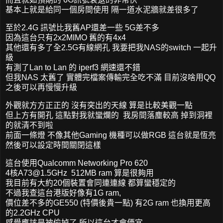
基本上就是給同一個房間使用 隔一道水泥牆就差很多了
至於2.4G 訊號比我舊AP還差一些 5G差不多
因為這台只有2x2MIMO 舊的有4x4
其他還有多了全2.5G有線網孔 我要把我NAS的switch 一起升
級
有測了Lan to Lan 的 iperf3 網速還不錯
但我NAS 太舊了 實體完檔案傳輸完全吃不滿 目前沒啥用QQ
之後可以再慢慢升級
外觀就方方正正的 沒有突出的天線 算是比較美觀一點
但上方有開孔 這點對我就蠻爛的 我房間落塵較高 掉到洞裡
的就清不到啦
前面一條燈 不像其他Gaming 機種可以做RGB 這台就是恆亮
然後可以設定時間關閉這樣
這台使用Qualcomm Networking Pro 620
4核
A73@1.5GHz
512MB ram 算是很夠用
我目前有大約20個裝置會同連連線 都算蠻穩定的
不過我查這台港版好像有1G ram,
價位差不多的GE550 (特價後貴一點) 有2G ram 也換用更高
的2.2GHz CPU
感覺應該是被偷掉了 所以這台才會便宜