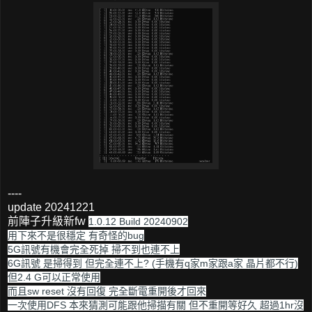
----
update 20241221
前陣子升級新fw
1.0.12 Build 20240902
用下來不是很穩定 有奇怪的bug
5G訊號有機會完全死掉 掃不到也連不上
6G訊號 是掃得到 但完全連不上? (手機有q家m家跟a家 晶片都不行)
但2.4 G可以正常使用
而且sw reset 沒有回復 完全斷電重開後才回來
一次使用DFS 本來猜測可能跟他掃描有關 但不重開等好久 超過1hr沒