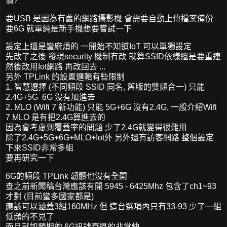
價?
要USB 是因為有舊的網路攝影機 會需要自動上傳檔案備份
要6G 就單純是新手機想要嘗試一下
設定上還是蠻麻煩的 一開始不知道IoT 可以單獨設定
先改了之後 發現security 機制有改 就算SSID依樣還是要重連
然後改用Iot網路 再改回去 ...
另外 TPLink 的設置邏輯有些限制
1. 智慧選擇 (不同頻段 SSID 同名, 舊版的雙頻合一) 只能
2.4G+5G 6G 沒有加進去
2. MLO (Wifi 7 新功能) 只能 5G+6G 沒有2.4G, 一般介紹Wifi
7 MLO 是有把2.4G算進去的
因為會考慮到覆蓋率的問題 少了2.4G就變得很難用
除了2.4G+5G+6G+MLO+Iot外 另外還有訪客網路 整個設定
下來SSID非常多組
要再研究一下
6G的頻段 TPLink 韌體也沒有全開
查之前新聞稿台灣應該有開 5945 - 6425Mhz 包含了ch1~93
才對 (目前蠻多國家都是)
應該可以涵蓋3組160MHz 但 這台選項內只有33-93 少了一組
低頻的不見了
而且就如預期的 6G訊號衰退的非常快