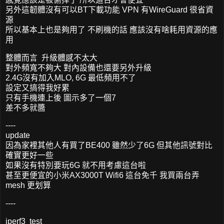
另外這韌體沒有可以BT下載功能 VPN 有WireGuard 很省資
源
所以基本上也是夠用了 不刷機的話 應該沒有啥耗用資源的應
用
整體而言 升級體感不太大
對外頻寬不夠大 對內設備也還要另外升級
2.4G沒有加入MLO, 6G 最低頻用不了
設定又搞得我好累
只有手機連上後 圖示多了一個7
差不多就醬
----
update
因為家裡其他人有買了BE400 雖然少了6G 但其他訊號對比
確實更好一些
如果沒有特別要玩6G 就不用考慮這台啦
甚至更便宜的小米AX3000T Wifi6 這台免千 我買兩台弄
mesh 更划算
----
iperf3 test