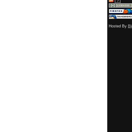
[
？
]
Hosted By
Bl