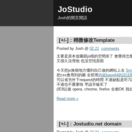
JoStudio
Josh的閒言閒語
[
+/-
] :
稍微修改Template
Posted by Josh
@
02:21
comments
主要是原本放圖跟js檔的空間掛了 會覺得怎
又很久沒理他 也沒空找原因
今天把js換個地方擺到自己做的網站上去
Sma
把css會用到的圖 全部用
內嵌base64的語法
可以省另外下request的時間 不過缺點是IE
不過也不重要啦 早該升級IE了
(IE8以後 opera, chrome, firefox 全都O
Read more »
[
+/-
] :
Jostudio.net domain