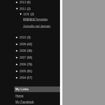
►
2013
(
6
)
▼
2011
(
2
)
▼
10月
(
2
)
稍微修改Template
Jostudio.net domain
►
2010
(
3
)
►
2009
(
42
)
►
2008
(
36
)
►
2007
(
50
)
►
2006
(
76
)
►
2005
(
91
)
►
2004
(
57
)
My Links
Home
My Facebook