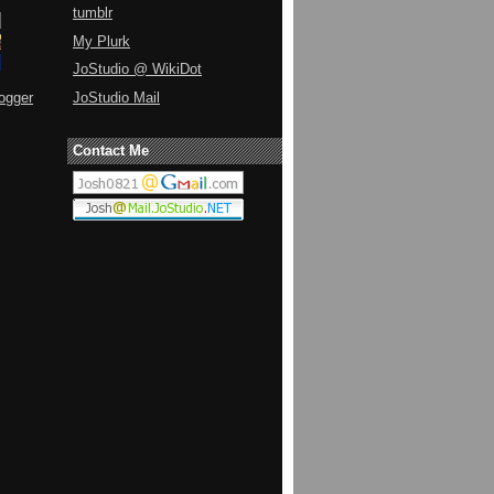
tumblr
My Plurk
JoStudio @ WikiDot
JoStudio Mail
ogger
Contact Me