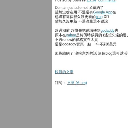
Posted by Josh
@
23:34
comments
Domain jostudio.net 又續約了
雖然沒啥在用 不過還有
Google App
在
也還有這個很久沒更新的
blog
XD
雖然久沒更新 不過流量還不錯說
趁過期前 趕快先把網域轉到
godaddy
去
原本在
yahoo
是特價時候買的 (遙想久遠的過去.
不過renew的價格實在太貴
還是godaddy實惠一點 一年不到8美元
因為續約了 沒啥意外的話 這個blog還可以活
較新的文章
訂閱：
文章 (Atom)