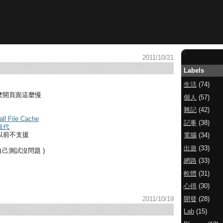
2011/10/21
Labels
生活
(74)
麼開頁面這麼慢
個人
(57)
雜記
(42)
ll File Cache
記事
(38)
取代
7以前不支援
電腦
(34)
出遊
(33)
K 我自己測試沒問題 )
網路
(33)
軟體
(31)
心得
(30)
開發
(28)
2011/10/19
Lab
(15)