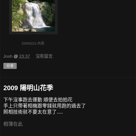
20090222-內洞
Josh
@
23:37
沒有留言:
分享
2009 陽明山花季
下午沒事跑去運動 順便去拍拍花
手上只帶著相機跟零錢就用跑的過去了
照相技術就不要太在意了.....
相簿在此