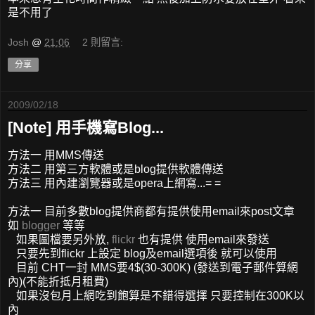
是不用了
Josh
@
21:06
2 則留言:
分享
2009/02/18
[Note] 用手機寫Blog...
方法一 用MMS傳送
方法二 用第三方軟體或是blog提供軟體傳送
方法三 用內建瀏覽器或是opera上網寫...= =
方法一 目前多數blog提供商都有提供使用email來post文章
如
blogger
等等
如果圖檔要另外放,
flickr
也有提供 使用email來發送
只要先到flickr 上設定 blog及email選項後 就可以使用
目前 CHT一封 MMS要4$(30-300K) (發送到電子郵件算網
內)(不能折抵月租費)
如果沒包月上網吃到飽算是不錯得選擇 只要控制在300K以
內