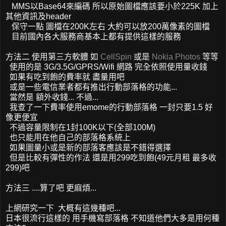
MMS以Base64來編碼 所以原始圖檔應該要小於225K 加上
其他資訊及header
保守一點 圖檔在200K左右 大約可以放200萬像素的圖檔
目前國內各大服務商基本上都有提供這樣的服務
方法二 使用第三方軟體 如
CellSpin
或是
Nokia Photos
等等
使用的是 3G/3.5G/GPRS/Wifi 網路 完全依照使用量收錢
如果有吃到飽的費率就 盡量用吧
或是一些電信業者都有推出行動部落格的功能...
當然是 額外收錢... 不過...
我查了一下費率使用emome的行動部落格 一封只要1.5 好
像更便宜
不過容量限制在1封100K以下(全部100M)
也只能用在他自己的部落格系統上
如果圖量小或是新的部落客應該是不錯得選擇
但是比較有彈性的作法 還是用299吃到飽(49元月租 最多收
299)吧
方法三 ....算了吧 更麻煩...
上網研究一下 大概有這幾種吧...
日本很流行這樣的 用手機寫部落格 不知道他們大多是用何種