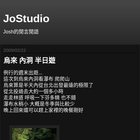
JoStudio
Josh的閒言閒語
2009/02/22
烏來 內洞 半日遊
例行的週末出遊...
這次到烏來內洞看瀑布 爬爬山
烏來算是半天內從台北出發最遠的極限了
從北投過去大約一個多小時
走走林道 呼吸一下芬多精 也不錯
瀑布水稍小 大概是冬季與比較少
晚上回來還可以趕上家裡的晚餐剛好