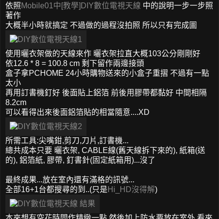
依照
Mobile01中[教學]DIY數位電視天線
中的說明一步一步照
著作
大概半小時就搞定 不過做的過程沒拍照 所以只有完成圖
使用曬衣架做的天線來作 曬衣架拉直大概103公分剛剛好
依12.6 * 8 = 100.8 cm 剩下留作兩邊接頭
盒子拿PCHOME 24小時購物送來的小盒子重摺 不過有一點
太小
再用訂書機釘好 後面貼上鋁箔 前後用膠帶都黏好 中間相隔
8.2cm
可以看得出來後面鋁箔貼的相當隨意....XD
所需工具:尖嘴鉗,剪刀,刀片,訂書機...
總共成本只要 曬衣架, CABLE線(舊天線拆下來的), 紙箱(送
的), 鋁箔紙, 膠帶, 釘書針(固定紙箱用)...沒了
最終成果...放在室內還有滿格的訊號...
全部16+1台都搜尋的到..(只是
Hi_HD沒得解
)
本來想有空花時間作精緻一點 然後加上防水要放在室外 看來