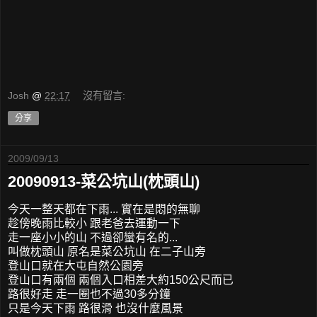
Josh
@
22:17
沒有留言:
分享
2009/09/13
20090913-菜公坑山(枕頭山)
今天一整天都在下雨... 實在是悶的無聊
趁傍晚雨比較小 跟老爸去運動一下
走一座小小的山 不過卻蠻有名的...
叫做枕頭山 原名是菜公坑山 在二子山旁
登山口就在大屯自然公園旁
登山口有兩個 兩個入口相差大約150公尺而已
路很好走 走一圈也不過30多分鐘
只是今天下雨 路很滑 也沒什麼風景