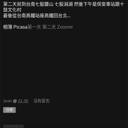
第二天就到台南七股鹽山 七股潟湖 然後下午是保安車站跟十
鼓文化村
最後從台南高鐵站座高鐵回台北...
相簿 Picasa
第一天
第二天
Zooomr
Josh
@
21:35
沒有留言:
分享
2009/09/20