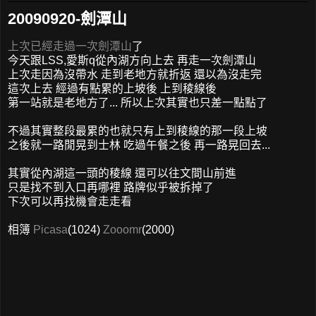
20090920-劍潭山
上次已經走過一次劍潭山
了
今天跟LSS,愛斯q從內湖方向上去 再走一次劍潭山
上次走因為沒帶水 走到老地方就折返 還以為沒走完
這次上去 經過有點累的上坡後 上到稜線後
第一站就是老地方了... 所以上次其實也只差一點點了
不過其實整段最累的也就只有上到稜線的那一段上坡
之後就一路閒晃到士林 吃過午餐之後 再一路晃回去...
其實從內湖這一頭的稜線 還可以往文間山前進
只是找不到入口再哪裡 路牌似乎被拆掉了
下次可以再找機會走走看
相簿
Picasa
(1024)
Zooomr
(2000)