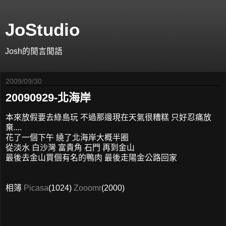
JoStudio
Josh的閒言閒語
2009/09/30
20090929-北海岸
本來放假要去綠島玩 不過那邊現在天氣很糟糕 只好忍痛放
棄....
花了一個下午 繞了北海岸大概半圈
從淡水 白沙灣 富貴角 石門 再到金山
最後去金山買個有名的鴨肉 最後走陽金公路回家
相簿
Picasa
(1024)
Zooomr
(2000)