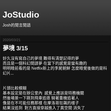
JoStudio
Josh的閒言閒語
2020/03/21
夢境 3/15
好久沒有寫自己的夢境 難得有清楚記得的夢
而且是一個科幻間諜夢 在當下的感覺是蠻有趣的
明明睡前看的是 Netflix新上的李屍朝鮮 怎麼睡覺後做的是科
幻片...
片頭比較模糊
基本設定是在辦公室內 感覺上應該是特務機關
然後場景一下跳到飛車追逐 騎著重機追著人
像是在不可能任務那樣 在摩洛哥狂飆的樣子
結果沒追到 對方直接穿越進入了異空間 消失了