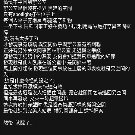
憤憤不平回到辦公室
辦公室是個沒有邊界 黑暗的空間
只有spotlight打在位子上
每個人桌子有兩層 都擺滿了雜物
一坐下來 隔壁同事正好在發功 想要利用電磁炮打穿異空間壁
障
(動漫看太多了?)
才發現事有蹊蹺 異空間似乎與辦公室有所關聯
正好有另外美女同事回來辦公室 走近與之攀談
卻發現了話語中的漏洞 為何會知道我飛車追蹤的細節
發現就是此人臥底在辦公室中 是間諜來著
馬上開打起來 發現這位同事放在上層的印表機就是異空間的
入口...
(這是什麼奇怪的設定？)
直接拔掉電源解決 快速有效
但是最後還是沒人把握住間諜 讓它趁關閉之前逃回異空間
同事再發攻 又來一發超電磁炮
這次終於打穿壁障 像是怪奇物語那樣的撕開空間
最後就進到完美大結局 撲到間諜身上 逮捕歸案
然後 就醒了...