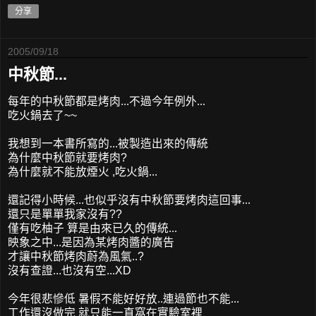
分享
2005/09/18
中秋節...
每年的中秋節都是烤肉...不過今年例外...
吃火鍋去了~~
我想到一本書所寫的...被製造出來的傳統
為什麼中秋節就要烤肉?
為什麼就不能放煙火 ,吃火鍋...
還記得小時候...也似乎沒有中秋節要烤肉這回事...
還只是單單我家沒有??
僅有吃柚子 算是由來已久的傳統...
映象之中...是因為某烤肉醬的廣告
才讓中秋節烤肉蔚為風氣..?
沒有查證...也沒有空...XD
今年很悲慘低 暑假不能好好放..連過節也不能...
工作還沒做完 就只能一直窩在實驗室裡