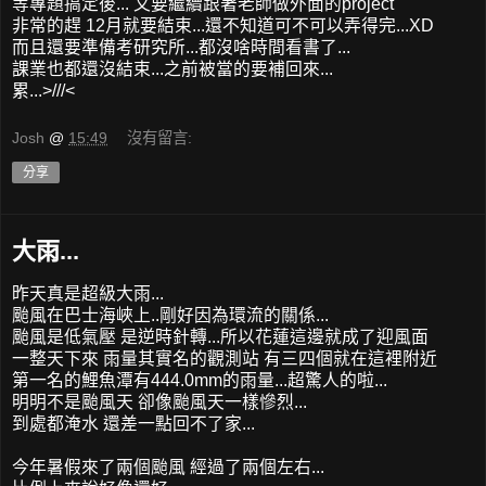
等專題搞定後... 又要繼續跟著老師做外面的project
非常的趕 12月就要結束...還不知道可不可以弄得完...XD
而且還要準備考研究所...都沒啥時間看書了...
課業也都還沒結束...之前被當的要補回來...
累...>///<
Josh
@
15:49
沒有留言:
分享
大雨...
昨天真是超級大雨...
颱風在巴士海峽上..剛好因為環流的關係...
颱風是低氣壓 是逆時針轉...所以花蓮這邊就成了迎風面
一整天下來 雨量其實名的觀測站 有三四個就在這裡附近
第一名的鯉魚潭有444.0mm的雨量...超驚人的啦...
明明不是颱風天 卻像颱風天一樣慘烈...
到處都淹水 還差一點回不了家...
今年暑假來了兩個颱風 經過了兩個左右...