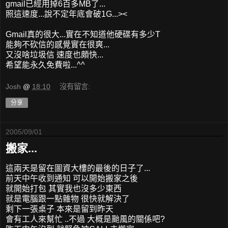
gmail已經用掉6百多MB了...
照這速度...說不定年底會破1G...><
Gmail真的很大...實在不知道他硬碟有多少T
能夠不砍信的感覺實在很爽...
又沒啥垃圾信 速度也頗快...
希望能永久免費啦...^^
Josh
@
18:10
沒有留言:
分享
2005/09/01
搬家...
這兩天是留在圖資大樓的最後的日子了...
前天中午收到通知 可以開始搬家之後
就開始打包 其實我也沒多少東西
就是電腦跟一點雜物 很快就解決了
剩下一張桌子 本來是留到昨天
會有工人來幫忙 ..不過 大概是颱風的關係吧?