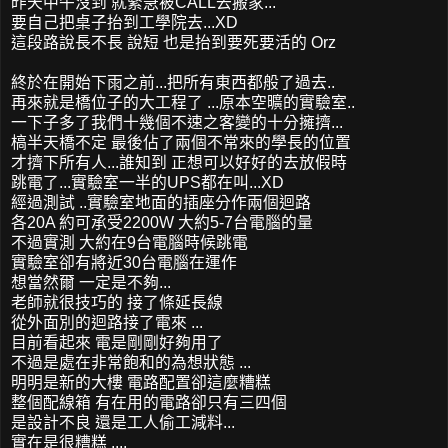
昨天中午沒到 就緊急被CALL去搬家...
要自己把桌子抬到工學院去...XD
這段路說長不長 說短 也是抬到要死要活的 Orz
終於在開始下雨之前...把所有東西都般了過去..
再來就是橋位子的大工程了 ...原本空曠的實驗室..
一下子多了我們十幾個不速之客變的十分擁擠...
槁半天橋不定 最後佔了兩個不常來的學長的位置
才擠下所有人...誰知到 正想可以好好的去放假時
跳電了...實驗室一半的UPS都在叫...XD
經過測試 ..實驗室地面的插座分作兩個迴路
各20A 約可承受2200W 大約5-7台電腦的量
不過實測 大約在9台電腦時候跳電
實驗室卻有將近30台電腦在運作
想當然爾 一定是不夠...
老師就很技巧的 接了條延長線
從外面別的迴路接了電來 ...
目前看起來 電是剛剛好夠用了
不過是處在非常飽和的為想狀態 ...
明明是新的大樓 電路配置卻這麼糟糕
整個配線箱 有在用的電路卻只有三四個
是設計不良 還是工人偷工減料...
實在是很糟糕 ....