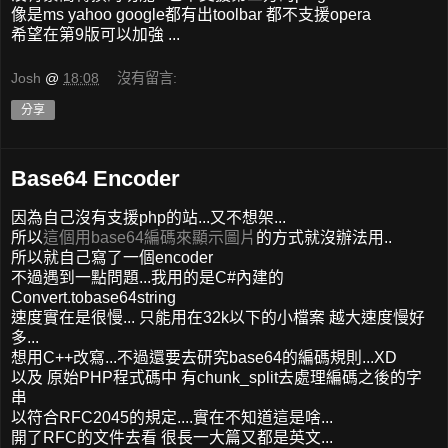
像是ms yahoo google都有出toolbar 都不支援opera
希望在第9版可以加強 ...
Josh
@
18:08
沒有留言:
分享
Base64 Encoder
因為自己沒有支援php的站...又不想架...
所以
這個用base64編碼來顯示圖片
的方式就沒辦法用..
所以就自己寫了一個encoder
不過遇到一點問題...我用的是C#內建的
Convert.tobase64string
速度實在是很慢... 只能用在32k以下的小檔案 越大速度慢好
多...
想用C++改寫...不過還要去研究base64的編碼規則...XD
以及 原始PHP程式碼中 有chunk_split去處理編碼之後的字
串
以符合RFC2045的規定....實在不知道這是啥...
開了RFC的文件去看 很長一大篇又都是英文...