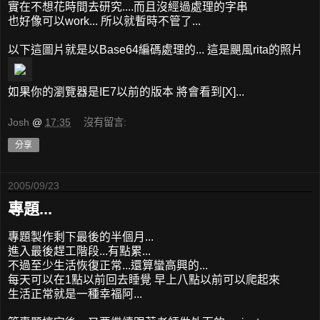
實在不想花時間去研究....而且沒經過處理的字串
也好像可以work... 所以就暫時不管了...
以下這圖片就是以Base64編碼處理的... 這是颶風rita的照片
如果你的瀏覽器是IE7以前的版本 將會看到[X]...
Josh
@
17:35
沒有留言:
分享
2005/09/23
專題...
專題製作剩下最後的半個月...
進入最後趕工階段...有點累...
不過至少生活恢復正常...還算蠻高興的...
每天可以在1點以前回去睡覺 早上八點以前可以爬起來
生活正常就是一種幸福阿...