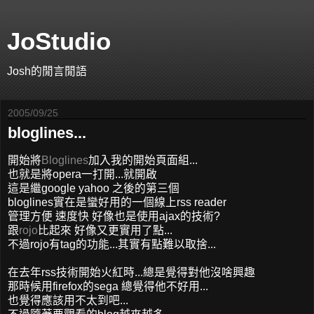
JoStudio
Josh的閒言閒語
2005/09/25
bloglines...
開始將
Bloglines
加入我的開始頁面組...
也就是將opera一打開...就開啟
這是繼google yahoo 之後的第三個
bloglines實在是蠻好用的一個線上rss reader
管理方便 速度快 好像也是使用ajax的技術?
跟
rojo
比起來 好像又更實用了點...
不過rojo有tag的功能...其實有點難以取捨...
在去年rss技術開始火紅時...總是覺得對他沒啥興趣
那時候用firefox的sega 總覺得他不好用...
也覺得應該用不太到吧...