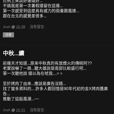
比例上來說好像還好...
不過我是第一次暑假還留在這邊...
第一次感受到這麼具有威力的雨量跟風速...
跟在台北的感覺差很多...
Josh
@
15:38
沒有留言:
分享
中秋...續
前幾天才知道...原來中秋真的有放煙火的傳統阿??
老實說嚇了一跳...聽大雄說是南部比較盛行吧...
第一次聽他說 還以為在唬我....= =
至於烤肉了由來...應該是廣告沒錯...
找了蠻多資料的... 許多人都回憶是90年代初的金X烤肉醬廣
告...
推動了這股風潮...~~
Josh
@
15:31
沒有留言: