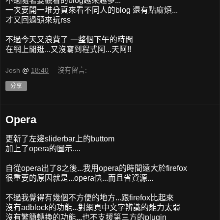
不過隨著要觀看的blog越來越多...
一次要開一堆分頁來看不同人的blog 還有點麻煩...
才又回過頭來玩rss
不過今天又浪費了 一整個下午的時間
在網上閒逛...又沒寫到程式阿...天阿!!
Josh
@
18:40
沒有留言:
分享
Opera
更新了左邊sliderbar上的buttom
加上了opera的圖示....
自從opera出了8之後...我用opera的時間遠大於firefox
很重要的原因就是...opera快...而且省資源...
不過我覺得有幾個不方便的地方...跟firefox比起來
沒有adblock的功能...對網頁中文字辨識的能力太弱
沒有繁簡轉換的功能...也不支援第三方的plugin