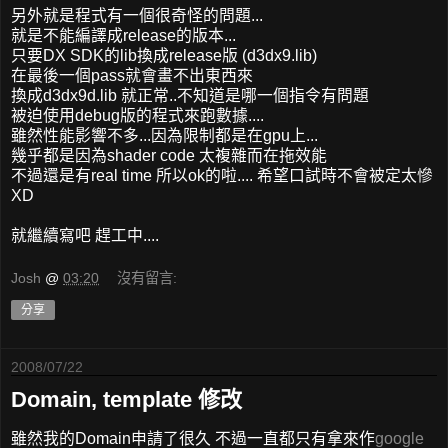
另外就是程式有一個很奇怪的問題...
就是不能編譯成release的版本...
只要DX SDK的lib換成release版 (d3dx9.lib)
在最後一個pass就會畫不出東西來
換成d3dx9d.lib 就正常..不知道是哪一個指令有問題
被迫使用debug版的程式來跑數據....
雖然性能影響不多...因為限制都是在gpu上...
幾乎都是因為shader code 太複雜而在拖效能
不過還是有real time 所以ok的啦.... 希望口試時不會被定太慘
XD
就繼續寫吧 趕工中....
Josh
@
03:20
沒有留言:
分享
2008/07/22
Domain, template 修改
雖然我的Domain申請了很久 不過一直都只有拿來作
google