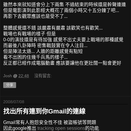
雖然本來就知道會分上下兩集 不過結束的時候還是幹聲連連
但是電影演到此影經大概花了兩個小時又十五分鐘了吧...
再影下去觀眾應該也是受不了...
整體感覺還不錯 該嚴肅有嚴肅 該歡笑也有歡笑...
戰場也有戰場的樣子 但是
0-0的演技還是有待加強 感覺不出丈夫要上戰場的那種感覺
而最後八卦陣時 密集戰鼓實在令人注目...
但是陣法太遜... 人牆的距離感覺有點短
看不出困的住幾千兵馬的樣子...
反正都已經作成電腦動畫 應該要讓他在更壯闊一點會更好
Josh
@
22:48
沒有留言:
分享
2008/07/08
找出所有連到你Gmail的連線
Gmail常有人抱怨安全性不佳 被盜帳號等問題
因此google推出
tracking open sessions
的功能