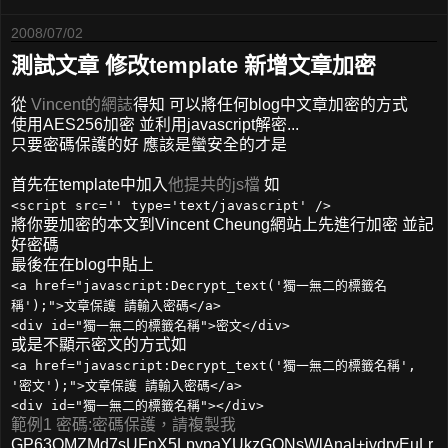
2008/07/02
測試文章 修改template 新增文章加密
從
Vincent的網誌
得知 可以將任何blog中文章加密的方式
使用AES256加密 並利用javascript解密...
只要密碼保護的好 應該是蠻安全的才是
首先在template中加入
他提共的js檔
如
<script src='' type='text/javascript' />
將你要加密的本文到Vincent Cheung網站上先進行加密 並記
好密碼
最後在在blog中貼上
<a href="javascript:Decrypt_text('獨一無二的標籤名
稱');">文章保護 請輸入密碼</a>
<div id="獨一無二的標籤名稱">密文</div>
或是不顯示密文的方式如
<a href="javascript:Decrypt_text('獨一無二的標籤名稱',
'密文');">文章保護 請輸入密碼</a>
<div id="獨一無二的標籤名稱"></div>
範例1 密碼:密碼保護，請複製我
GP63QMZMd7sUFnX5LpypaYUkzGQNsWlAnal+ivdrvEuLr