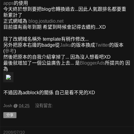
apps
的使用
今天終於想到要把blog也轉換過去...因此人氣跟排名都要重
新累計了
正式網域為
blog.jostudio.net
目前還有兩年到期 希望到時候會記得去續約...XD
除了改網域名稱外 template有稍作修改...
另外把原本右邊的badge從
Jaiku
的版本換成
Twitter
的版本
(
參考
)
然後把原本的自我介紹拿掉了... 因為沒人想看吧XD
最後就增加了一個公益廣告上去... 是
BloggerAds
所提共的 因
為
不過因為adblock的關係 自己是看不見的XD
Josh
@
04:25
沒有留言:
分享
2008/07/10