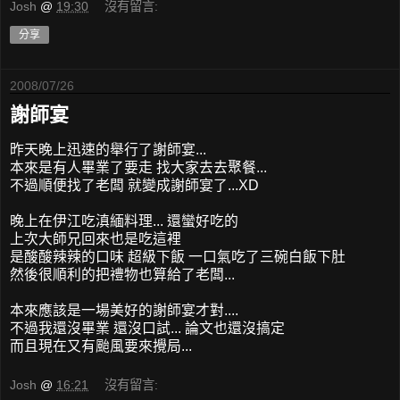
Josh
@
19:30
沒有留言:
分享
2008/07/26
謝師宴
昨天晚上迅速的舉行了謝師宴...
本來是有人畢業了要走 找大家去去聚餐...
不過順便找了老闆 就變成謝師宴了...XD
晚上在伊江吃滇緬料理... 還蠻好吃的
上次大師兄回來也是吃這裡
是酸酸辣辣的口味 超級下飯 一口氣吃了三碗白飯下肚
然後很順利的把禮物也算給了老闆...
本來應該是一場美好的謝師宴才對....
不過我還沒畢業 還沒口試... 論文也還沒搞定
而且現在又有颱風要來攪局...
Josh
@
16:21
沒有留言: