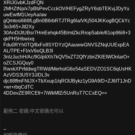
XRIJGvbKJzdFQN
2MHZtNp/x7pBbPevCcckOV/HEFygZRyY6sbTEKvjJDyYu
uwEwtM1UeyAa/aw
gQmtosi666fLgBn0B6rbRTJTRg6la/VKj504JKKogBQCkYc
3o3r65+JtI2Xy
30AnDtJtUBsr7HmEehqk45B/mtZkcRrop5ab/e/61op96i8+3
qkPH5Hbwixq
Fdu0RYh0TQ/8xFo9SYDYzQAauwwGNVSZNqUUExpEA
AL/TPE+Fl/xV6oQLB3I
3nlzJuchH/Ac/9G/pIiXh7kQV5xZT2QfYzbirZKlEIWOnlarO+
oZCSJGQuy0
RwxkXPrfddwgTRWd/MerholG6o54aSEDVZO1SC6qUsHK
AzVDS3U5Y3J/DL3v
djc88ffmFNlJX+TbXxup1/qROIJBykz1yG9A9/D+ZJ6IT1JnD
+wr+rbqCdTC
4DDevZE9RCEfr+7iWkMfZr5UnRuT7CCsEQ==
範例二 密碼:中文密碼也可以
--