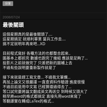
分享
2008/07/24
最後關頭
這個星期真的是最後關頭了....
這星期搞定 就順利畢業 當兵工作去....
搞不定就明年再來吧...XD
目前程式寫好 各種方法的也都整合起來..
圖基本上都抓完 數據也跑完了幾組 應該是足夠了...
投影片之前就做完了 只差把新的圖補上去
不過有些說明要重新製作就是了
接下來就是趕工寫文章... 不過我文筆爛...
再加上論文又很嚴謹 一直查資料作驗證 進度很慢
不過目前是用中文寫 已經算還過得去了...
等口試完要將論文翻成英文再送交 到時候又頭大了
稍早將word的格式都搞定 直接先用word來寫了
等翻譯實在轉成LaTex的格式...