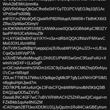
WoA2bEMiiUjmm6a
QAlVRr04rgzQbGsCfho6xt34YGyTD1PCVljEOJtq10j51Ac
VPrtSwPs0098j
e4FGYzvZWu9QrEQjwkRrP8DRbIup/U9tW06+Tb8hKX6iI3
ZBwJ2pWaxOGmyV
ceJOKNfsN4OR5XBE1ANWAzow0QOpGGBfxbKpC9B3ZY
faoPP4HlJCeN4muZ9r
V+LhYGklDk8XFrpY/XYI+n3a+idRbXQQA1fNIaVFMXwvC
Mo0JOXLilIznW0d
OnTVifXSxdNBtpYueppq1ej3U6uabMYlAQAuJ23++cL/Esa
CqaQu1dXVpP7A
sJJUdEN6u6siMsagELDh91EUPWRSwGmC95asFvAU+X
wlniVzkDXF+1LaSojP
u+O/CndvhxmHxSNDm1lG3C9yDia4qffxXCM6Zhq0/0oNyu
i7cCor+NR/qiif
ZDLecTT9ENJ7WtxcUOpIbge2gMk3P7gfy1xXNhVOPSIM1
n8ygkuHphJjwd7m
ZlD7IKPfLhiKlu4izrQe13FdxCFQmbWWHznofbN5KbQ3IB
DAQ2apOO5aZXVG
Oasa6JNC4GF7wC7oBVXRWhACHZ5ZhRawlQ/CxigaI+m
FZkBIkb1qsAe9NGZM
rCA0Yqkh2BTfJeoXDfJKU31jJyQpzlm1Ro84CskGBEyhsm