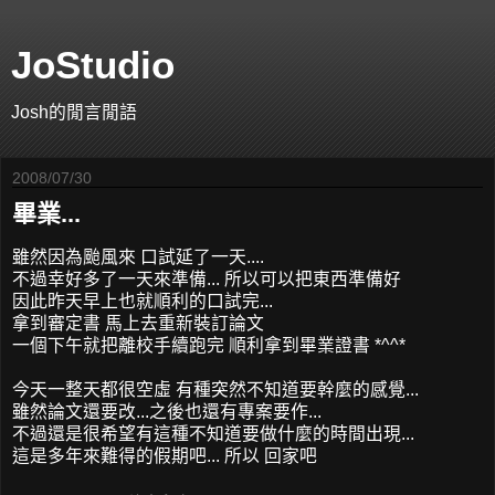
JoStudio
Josh的閒言閒語
2008/07/30
畢業...
雖然因為颱風來 口試延了一天....
不過幸好多了一天來準備... 所以可以把東西準備好
因此昨天早上也就順利的口試完...
拿到審定書 馬上去重新裝訂論文
一個下午就把離校手續跑完 順利拿到畢業證書 *^^*
今天一整天都很空虛 有種突然不知道要幹麼的感覺...
雖然論文還要改...之後也還有專案要作...
不過還是很希望有這種不知道要做什麼的時間出現...
這是多年來難得的假期吧... 所以 回家吧