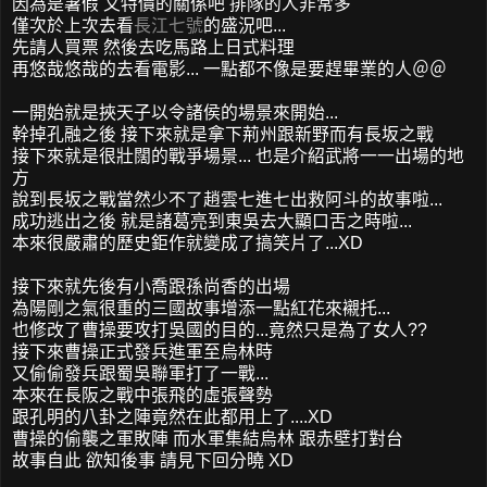
因為是暑假 又特價的關係吧 排隊的人非常多
僅次於上次去看
長江七號
的盛況吧...
先請人買票 然後去吃馬路上日式料理
再悠哉悠哉的去看電影... 一點都不像是要趕畢業的人＠＠
一開始就是挾天子以令諸侯的場景來開始...
幹掉孔融之後 接下來就是拿下荊州跟新野而有長坂之戰
接下來就是很壯闊的戰爭場景... 也是介紹武將一一出場的地
方
說到長坂之戰當然少不了趙雲七進七出救阿斗的故事啦...
成功逃出之後 就是諸葛亮到東吳去大顯口舌之時啦...
本來很嚴肅的歷史鉅作就變成了搞笑片了...XD
接下來就先後有小喬跟孫尚香的出場
為陽剛之氣很重的三國故事增添一點紅花來襯托...
也修改了曹操要攻打吳國的目的...竟然只是為了女人??
接下來曹操正式發兵進軍至烏林時
又偷偷發兵跟蜀吳聯軍打了一戰...
本來在長阪之戰中張飛的虛張聲勢
跟孔明的八卦之陣竟然在此都用上了....XD
曹操的偷襲之軍敗陣 而水軍集結烏林 跟赤壁打對台
故事自此 欲知後事 請見下回分曉 XD