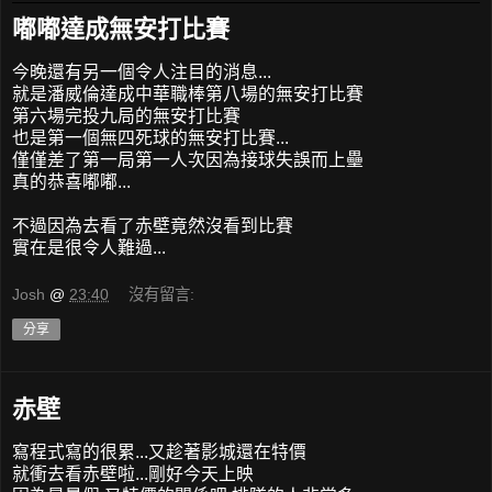
嘟嘟達成無安打比賽
今晚還有另一個令人注目的消息...
就是潘威倫達成中華職棒第八場的無安打比賽
第六場完投九局的無安打比賽
也是第一個無四死球的無安打比賽...
僅僅差了第一局第一人次因為接球失誤而上壘
真的恭喜嘟嘟...
不過因為去看了赤壁竟然沒看到比賽
實在是很令人難過...
Josh
@
23:40
沒有留言:
分享
赤壁
寫程式寫的很累...又趁著影城還在特價
就衝去看赤壁啦...剛好今天上映