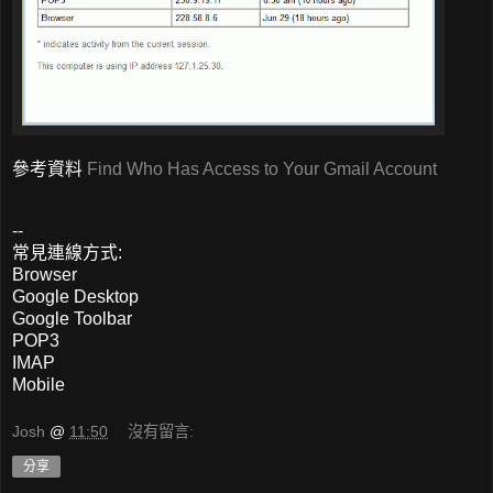
參考資料
Find Who Has Access to Your Gmail Account
--
常見連線方式:
Browser
Google Desktop
Google Toolbar
POP3
IMAP
Mobile
Josh
@
11:50
沒有留言:
分享